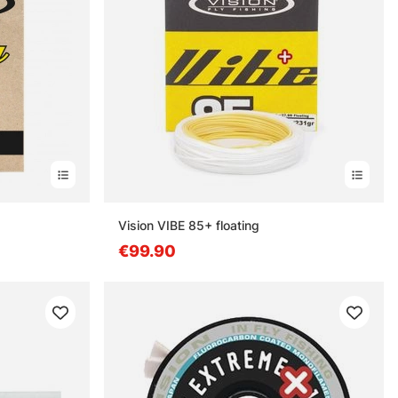
Vision VIBE 85+ floating
€99.90