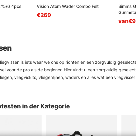
' #5/6 4pcs
Vision Atom Wader Combo Felt
Simms G
Gunmeta
€269
van€9
ssen
Vliegvissen is iets waar we ons op richten en een zorgvuldig gesele
wel voor de pro als de beginner. Hier vindt u een zorgvuldig geselect
vliegen, vliegviskits, vliegenlijnen, waders en alles wat een vliegvis
e merken. In onze webshop vindt u vliegvisbenodigdheden en accesso
, Guideline, Pool12 en anderen.
testen in der Kategorie