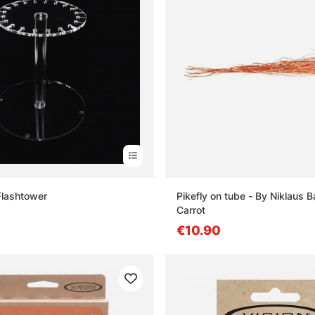
Flashtower
Pikefly on tube - By Niklaus 
Carrot
€10.90