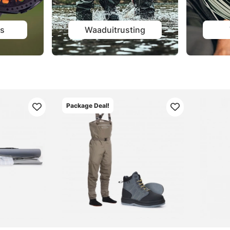
ls
Waaduitrusting
Package Deal!