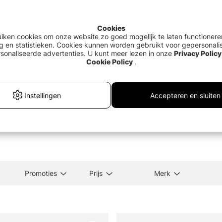
Cookies
uiken cookies om onze website zo goed mogelijk te laten functionere
g en statistieken. Cookies kunnen worden gebruikt voor gepersonali
sonaliseerde advertenties. U kunt meer lezen in onze
Privacy Policy
Cookie Policy
.
le Measure Tape
Rapala Countdown Hip Bag
Loon
Instellingen
Accepteren en sluiten
k
€32.90
€8.
Promoties
Prijs
Merk