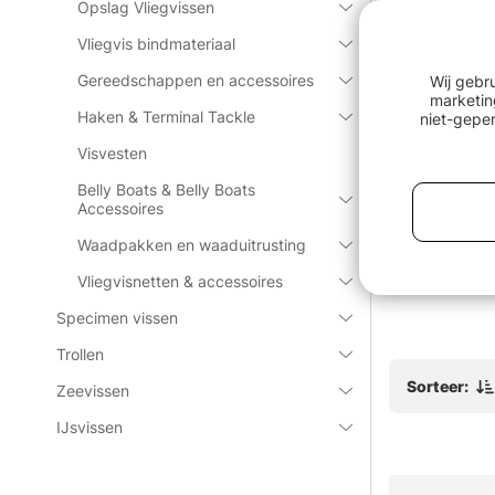
Opslag Vliegvissen
Vliegvis bindmateriaal
Gereedschappen en accessoires
Wij gebr
marketin
Haken & Terminal Tackle
niet-geper
Visvesten
Belly Boats & Belly Boats
 RCD-2
O´Pros 3rd Hand Rod Holder
Söder Tack
Accessoires
150cm Blac
Waadpakken en waaduitrusting
€35.90
€3.90
Vliegvisnetten & accessoires
Specimen vissen
Trollen
Sorteer:
Zeevissen
IJsvissen