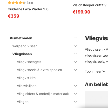
Beoordeling:
4.6 uit 5 sterren
(33)
Vision Keeper outfit 9
Guideline Laxa Wader 2.0
€199.90
€359
Vliegvi
Vismethoden
Werpend vissen
Vliegvissen - 
Vliegvissen
vliegvissen zo
vliegvisreels, 
Vliegvishengels
van de bekend
Vliegvisreels & extra spoelen
Toon meer
Sage, RIO Loop
Vliegvis kits
Am belieb
Vliesvislijnen
Vliegleiders & onderlijn materiaak
Vliegen