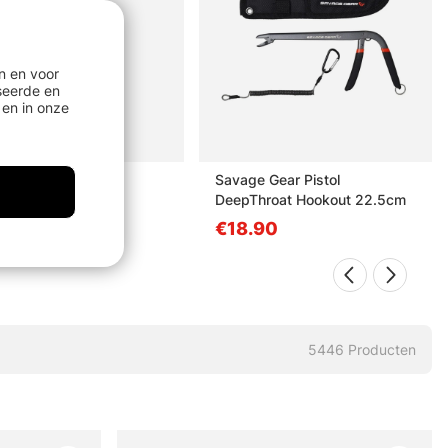
n en voor
seerde en
en in onze
 Fly Spritz 2
Savage Gear Pistol
DeepThroat Hookout 22.5cm
50
€18.90
5446
Producten