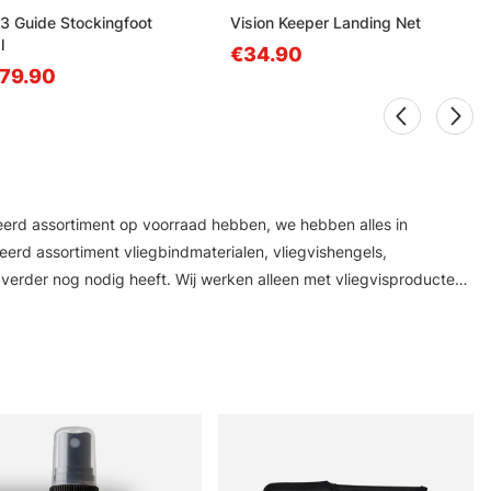
3 Guide Stockingfoot
Vision Keeper Landing Net
l
€34.90
79.90
cteerd assortiment op voorraad hebben, we hebben alles in
eerd assortiment vliegbindmaterialen, vliegvishengels,
ser verder nog nodig heeft. Wij werken alleen met vliegvisproducten
ires van fabrikanten als Vision, Simms, Patagonia, A.Jensen,