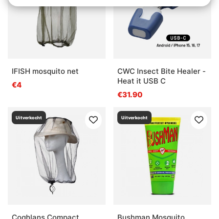
IFISH mosquito net
CWC Insect Bite Healer -
Heat it USB C
€4
€31.90
Uitverkocht
Uitverkocht
Coghlans Compact
Bushman Mosquito