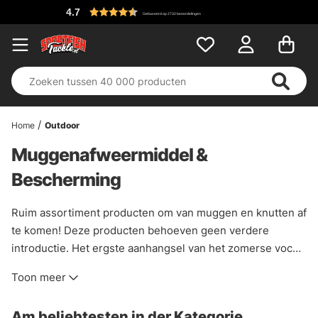
4.7
Gebaseerd op 2732 beoordelingen
Home
Outdoor
Muggenafweermiddel &
Bescherming
Ruim assortiment producten om van muggen en knutten af
te komen! Deze producten behoeven geen verdere
introductie. Het ergste aanhangsel van het zomerse vocht,
de mug. Hier hebben we sprays en muggenwerende
Toon meer
middelen die volgens ons goed werken om muggen en
knutten weg te houden.
Am beliebtesten in der Kategorie