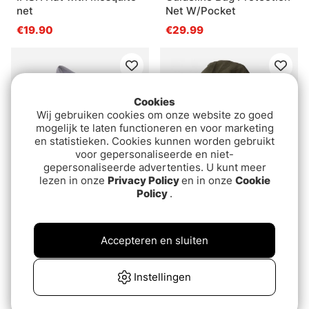
net
Net W/Pocket
€19.90
€29.99
Cookies
Wij gebruiken cookies om onze website zo goed
mogelijk te laten functioneren en voor marketing
en statistieken. Cookies kunnen worden gebruikt
voor gepersonaliseerde en niet-
gepersonaliseerde advertenties. U kunt meer
lezen in onze
Privacy Policy
en in onze
Cookie
Policy
.
Simms Bugstopper
Fladen Mosquito Net
Sungaiter Cinder
With Hat
€49.90
€5.10
Accepteren en sluiten
Uitverkocht
Instellingen