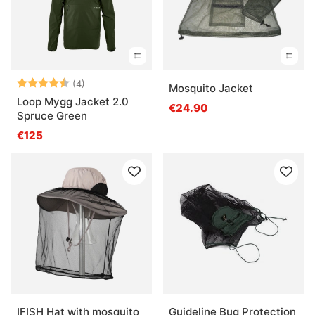
Beoordeling:
4.8 uit 5 sterren
(4)
Mosquito Jacket
Loop Mygg Jacket 2.0
€24.90
Spruce Green
€125
IFISH Hat with mosquito
Guideline Bug Protection