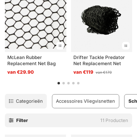
McLean Rubber
Drifter Tackle Predator
Replacement Net Bag
Net Replacement Net
van €29.90
van €119
van €179
Categorieën
Accessoires Vliegvisnetten
Sch
Filter
11
Producten