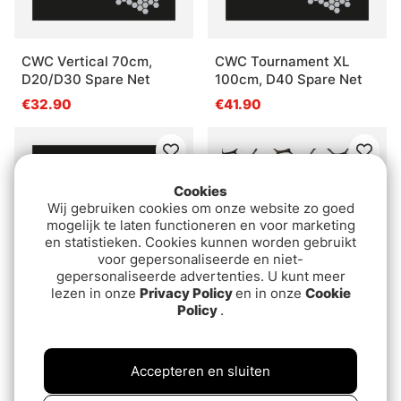
CWC Vertical 70cm,
CWC Tournament XL
D20/D30 Spare Net
100cm, D40 Spare Net
€32.90
€41.90
Cookies
Wij gebruiken cookies om onze website zo goed
mogelijk te laten functioneren en voor marketing
en statistieken. Cookies kunnen worden gebruikt
voor gepersonaliseerde en niet-
gepersonaliseerde advertenties. U kunt meer
lezen in onze
Privacy Policy
en in onze
Cookie
Policy
.
Beoordeling:
4.7 uit 5 sterre
(3)
CWC Tournament XL
McLean Rubber
100cm, D20/D30 Spare
Replacement Net Bag
Net
Accepteren en sluiten
€41.90
van€29.90