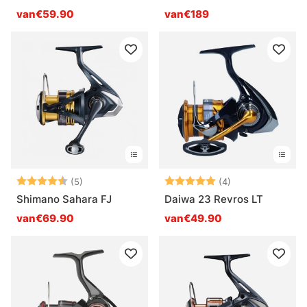
van€59.90
van€189
Beoordeling:
4.6 uit 5 sterren
Beoordeling:
5.0 uit 5 sterre
(5)
(4)
Shimano Sahara FJ
Daiwa 23 Revros LT
van€69.90
van€49.90