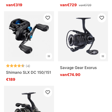
van€319
van€729
van€729
Beoordeling:
4.8 uit 5 sterren
(4)
Savage Gear Exorus
Shimano SLX DC 150/151
van€74.90
€189