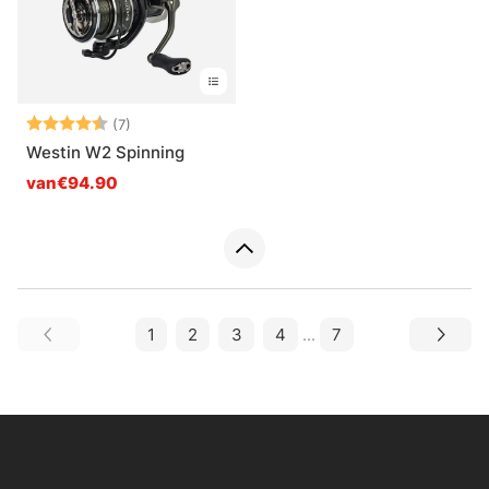
Beoordeling:
4.6 uit 5 sterren
(7)
Westin W2 Spinning
van€94.90
1
2
3
4
...
7