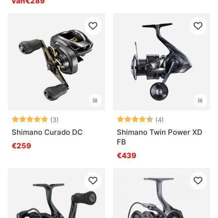
van€289
Beoordeling:
5.0 uit 5 sterren
Beoordeling:
4.5 uit 5 sterre
(3)
(4)
Shimano Curado DC
Shimano Twin Power XD
FB
€259
€439