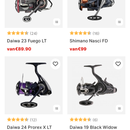
Beoordeling:
4.6 uit 5 sterren
Beoordeling:
4.8 uit 5 sterr
(24)
(16)
Daiwa 23 Fuego LT
Shimano Nasci FD
van€89.90
van€99
Beoordeling:
4.3 uit 5 sterren
Beoordeling:
4.5 uit 5 sterre
(12)
(6)
Daiwa 24 Prorex X LT
Daiwa 19 Black Widow