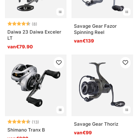
Beoordeling:
4.5 uit 5 sterren
(8)
Savage Gear Fazor
Daiwa 23 Daiwa Exceler
Spinning Reel
LT
van€139
van€79.90
Beoordeling:
4.9 uit 5 sterren
(13)
Savage Gear Thoriz
Shimano Tranx B
van€99