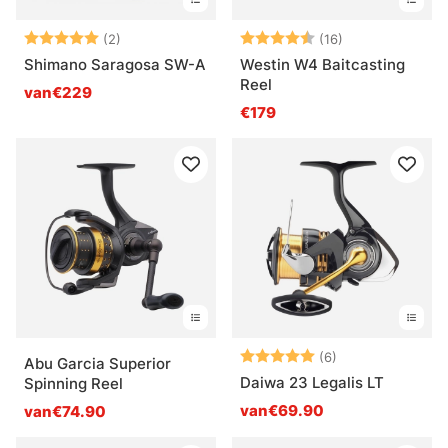
Beoordeling:
5.0 uit 5 sterren
Beoordeling:
4.2 uit 5 sterr
(2)
(16)
Shimano Saragosa SW-A
Westin W4 Baitcasting
Reel
van€229
€179
Beoordeling:
5.0 uit 5 sterre
(6)
Abu Garcia Superior
Daiwa 23 Legalis LT
Spinning Reel
van€69.90
van€74.90