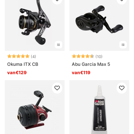
Beoordeling:
5.0 uit 5 sterren
Beoordeling:
4.6 uit 5 sterr
(4)
(10)
Okuma ITX CB
Abu Garcia Max 5
van€129
van€119