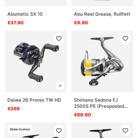
Abumatic SX 10
Abu Reel Grease, Rullfett
€37.90
€9.90
Daiwa 26 Prorex TW HD
Shimano Sedona FJ
2500S PE (Prespooled
€269
Braid)
€69.90
Söder Custom