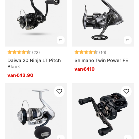
Beoordeling:
4.6 uit 5 sterren
Beoordeling:
4.6 uit 5 sterr
(23)
(10)
Daiwa 20 Ninja LT Pitch
Shimano Twin Power FE
Black
van€419
van€43.90