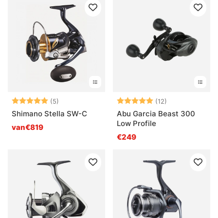
Beoordeling:
5.0 uit 5 sterren
Beoordeling:
5.0 uit 5 sterr
(5)
(12)
Shimano Stella SW-C
Abu Garcia Beast 300
Low Profile
van€819
€249