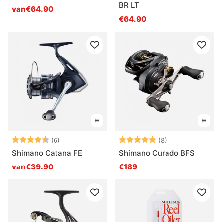
BR LT
van€64.90
€64.90
Beoordeling:
4.7 uit 5 sterren
Beoordeling:
5.0 uit 5 sterre
(6)
(8)
Shimano Catana FE
Shimano Curado BFS
van€39.90
€189