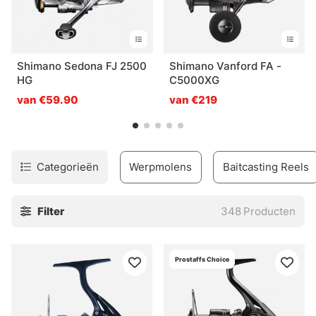
Shimano Sedona FJ 2500
Shimano Vanford FA -
HG
C5000XG
van €59.90
van €219
Categorieën
Werpmolens
Baitcasting Reels
Filter
348
Producten
Prostaffs Choice