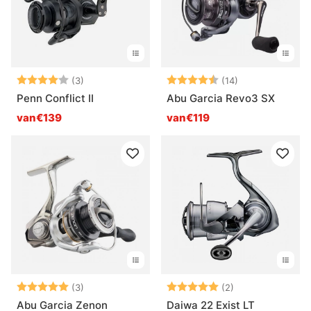
Beoordeling:
4.0 uit 5 sterren
Beoordeling:
4.8 uit 5 sterr
(3)
(14)
Penn Conflict II
Abu Garcia Revo3 SX
van€139
van€119
Beoordeling:
5.0 uit 5 sterren
Beoordeling:
5.0 uit 5 sterre
(3)
(2)
Abu Garcia Zenon
Daiwa 22 Exist LT