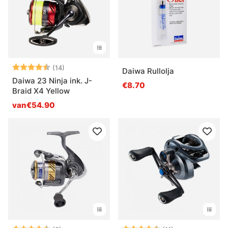
Beoordeling:
4.8 uit 5 sterren
(14)
Daiwa Rullolja
Daiwa 23 Ninja ink. J-
€8.70
Braid X4 Yellow
van€54.90