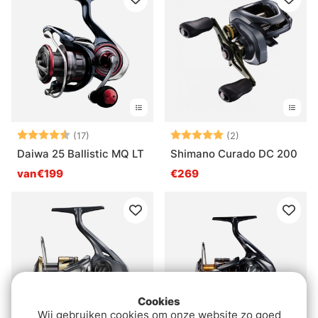
Beoordeling:
4.9 uit 5 sterren
Beoordeling:
5.0 uit 5 sterre
(17)
(2)
Daiwa 25 Ballistic MQ LT
Shimano Curado DC 200
van€199
€269
Cookies
Wij gebruiken cookies om onze website zo goed