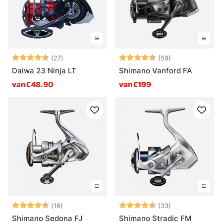
Beoordeling:
4.6 uit 5 sterren
Beoordeling:
4.8 uit 5 sterr
(27)
(59)
Daiwa 23 Ninja LT
Shimano Vanford FA
van€48.90
van€199
Beoordeling:
4.6 uit 5 sterren
Beoordeling:
4.8 uit 5 sterr
(16)
(33)
Shimano Sedona FJ
Shimano Stradic FM