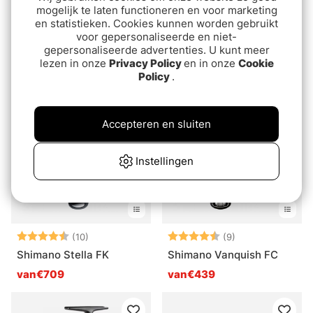
mogelijk te laten functioneren en voor marketing
en statistieken. Cookies kunnen worden gebruikt
Beoordeling:
4.7 uit 5 sterren
Beoordeling:
4.3 uit 5 sterre
(23)
(4)
voor gepersonaliseerde en niet-
Shimano Ultegra FD
Shimano Nexave FJ
gepersonaliseerde advertenties. U kunt meer
lezen in onze
Privacy Policy
en in onze
Cookie
van€139
van€54.90
Policy
.
Accepteren en sluiten
Instellingen
Beoordeling:
4.6 uit 5 sterren
Beoordeling:
4.8 uit 5 sterre
(10)
(9)
Shimano Stella FK
Shimano Vanquish FC
van€709
van€439