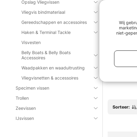
Opslag Vliegvissen
Vliegvis bindmateriaal
Gereedschappen en accessoires
Wij gebr
marketin
Haken & Terminal Tackle
niet-geper
Visvesten
Belly Boats & Belly Boats
 RCD-2
O´Pros 3rd Hand Rod Holder
Söder Tack
Accessoires
150cm Blac
Waadpakken en waaduitrusting
€35.90
€3.90
Vliegvisnetten & accessoires
Specimen vissen
Trollen
Sorteer:
Zeevissen
IJsvissen