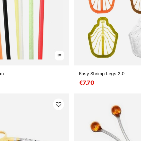
mm
Easy Shrimp Legs 2.0
€7.70