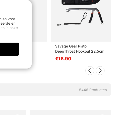
n en voor
seerde en
en in onze
 Fly Spritz 2
Savage Gear Pistol
DeepThroat Hookout 22.5cm
50
€18.90
5446
Producten