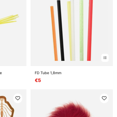
e
FD Tube 1,8mm
€5