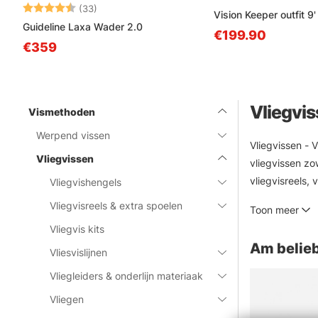
Beoordeling:
4.6 uit 5 sterren
(33)
Vision Keeper outfit 9
Guideline Laxa Wader 2.0
€199.90
€359
Vliegvi
Vismethoden
Werpend vissen
Vliegvissen - 
Vliegvissen
vliegvissen zo
vliegvisreels, 
Vliegvishengels
van de bekend
Vliegvisreels & extra spoelen
Toon meer
Sage, RIO Loop
Vliegvis kits
Am belieb
Vliesvislijnen
Vliegleiders & onderlijn materiaak
Vliegen