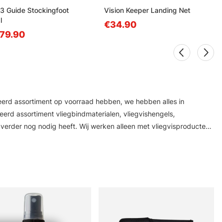
3 Guide Stockingfoot
Vision Keeper Landing Net
l
€34.90
79.90
cteerd assortiment op voorraad hebben, we hebben alles in
eerd assortiment vliegbindmaterialen, vliegvishengels,
ser verder nog nodig heeft. Wij werken alleen met vliegvisproducten
ires van fabrikanten als Vision, Simms, Patagonia, A.Jensen,