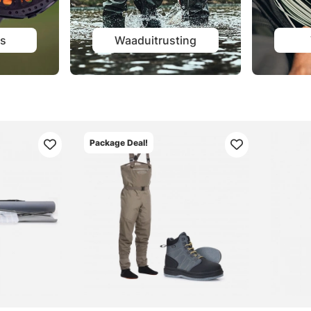
ls
Waaduitrusting
Package Deal!