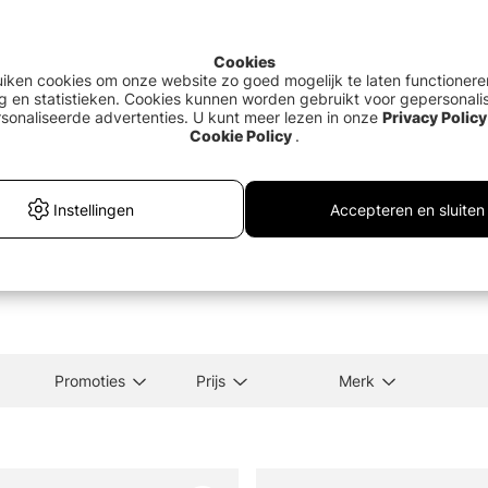
Cookies
uiken cookies om onze website zo goed mogelijk te laten functionere
g en statistieken. Cookies kunnen worden gebruikt voor gepersonali
sonaliseerde advertenties. U kunt meer lezen in onze
Privacy Policy
Cookie Policy
.
le Measure Tape
Rapala Countdown Hip Bag
Loon
Instellingen
Accepteren en sluiten
k
€32.90
€8.
Promoties
Prijs
Merk