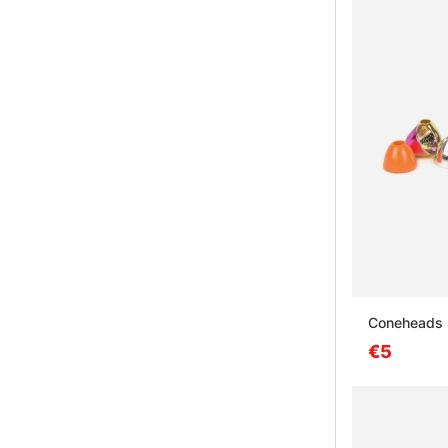
Coneheads 
€5