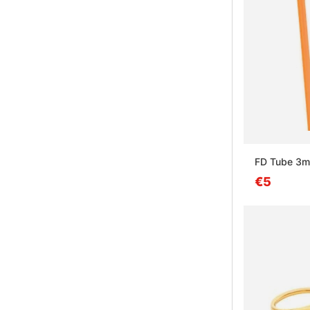
FD Tube 3
€5