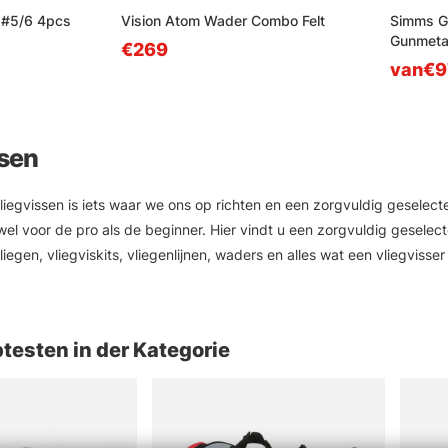
' #5/6 4pcs
Vision Atom Wader Combo Felt
Simms G
Gunmeta
€269
van€9
ssen
Vliegvissen is iets waar we ons op richten en een zorgvuldig gesele
wel voor de pro als de beginner. Hier vindt u een zorgvuldig geselect
vliegen, vliegviskits, vliegenlijnen, waders en alles wat een vliegvis
e merken. In onze webshop vindt u vliegvisbenodigdheden en accesso
, Guideline, Pool12 en anderen.
testen in der Kategorie