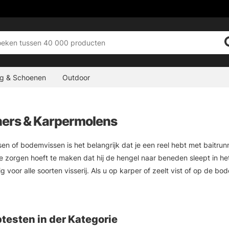
ng & Schoenen
Outdoor
ners & Karpermolens
sen of bodemvissen is het belangrijk dat je een reel hebt met baitrunn
je zorgen hoeft te maken dat hij de hengel naar beneden sleept in het
ig voor alle soorten visserij. Als u op karper of zeelt vist of op de 
 U vindt in deze categorie ook kleinere modellen die geschikt zijn voor
testen in der Kategorie