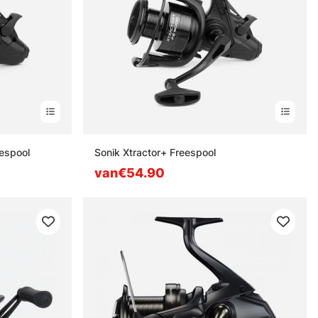
eespool
Sonik Xtractor+ Freespool
van€54.90