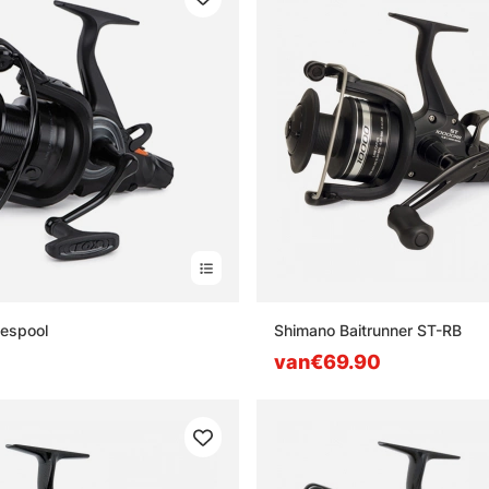
eespool
Shimano Baitrunner ST-RB
van€69.90