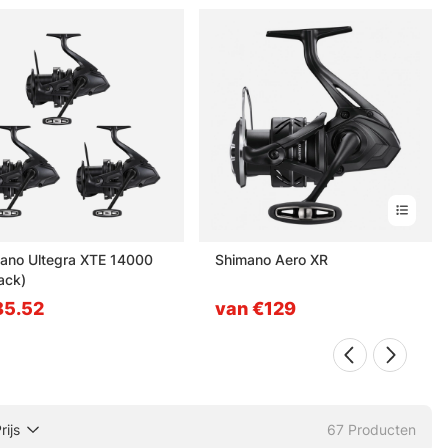
ano Ultegra XTE 14000
Shimano Aero XR
ack)
85.52
van €129
rijs
67
Producten