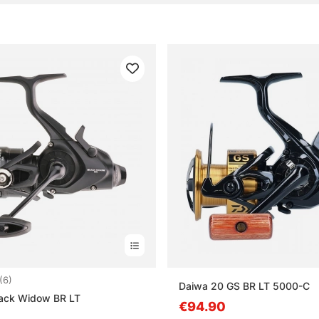
:
4.5 uit 5 sterren
(6)
Daiwa 20 GS BR LT 5000-C
lack Widow BR LT
€94.90