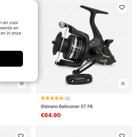
n en voor
seerde en
en in onze
Beoordeling:
5.0 uit 5 sterren
(2)
Shimano Baitrunner ST FB
€64.90