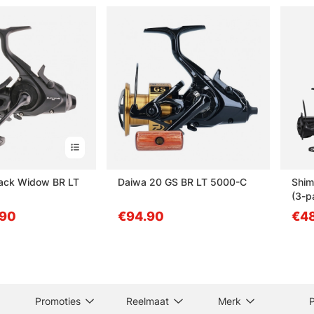
lack Widow BR LT
Daiwa 20 GS BR LT 5000-C
Shim
(3-p
.90
€94.90
€4
Promoties
Reelmaat
Merk
P