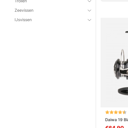
Trollen
Zeevissen
IJsvissen
Beoordeling
Daiwa 19 B
€64.90