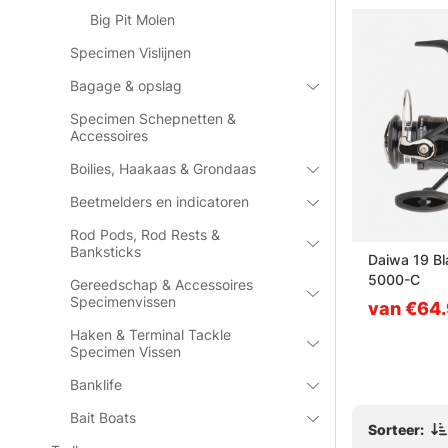
Big Pit Molen
Specimen Vislijnen
Bagage & opslag
Specimen Schepnetten &
Accessoires
Boilies, Haakaas & Grondaas
Beetmelders en indicatoren
Rod Pods, Rod Rests &
Banksticks
 ST FB
JRC XTX LC Big Pit
Daiwa 19 B
5000-C
Gereedschap & Accessoires
Specimenvissen
van €99
van €64
Haken & Terminal Tackle
Specimen Vissen
Banklife
Bait Boats
Sorteer: