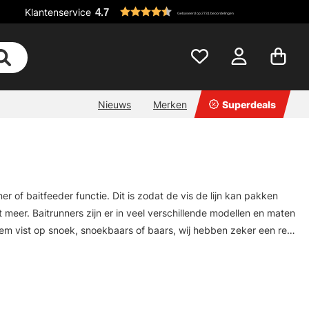
Klantenservice
4.7
Gebaseerd op 2731 beoordelingen
Nieuws
Merken
Superdeals
er of baitfeeder functie. Dit is zodat de vis de lijn kan pakken
 meer. Baitrunners zijn er in veel verschillende modellen en maten
bodem vist op snoek, snoekbaars of baars, wij hebben zeker een reel
 het fijnste aas.