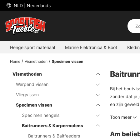
 NLD 
| Nederlands
Hengelsport materiaal
Marine Elektronica & Boot
Kledi
Home
Vismethoden
Specimen vissen
Baitrun
Vismethoden
Werpend vissen
Bij het boutvis
Vliegvissen
zonder dat je 
en zijn geweld
Specimen vissen
die bij u past.
Specimen hengels
Toon meer
Baitrunners & Karpermolens
Am belieb
Baitrunners & Baitfeeders