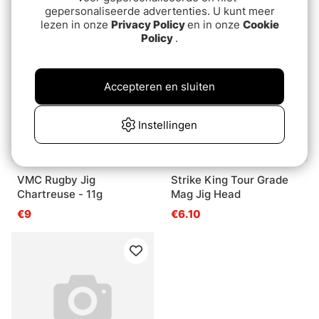
€9
€8.80
gepersonaliseerde advertenties. U kunt meer
lezen in onze
Privacy Policy
en in onze
Cookie
Policy
.
Accepteren en sluiten
Instellingen
VMC Rugby Jig
Strike King Tour Grade
Chartreuse - 11g
Mag Jig Head
€9
€6.10