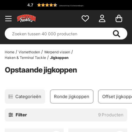
4.7
Gebaseerd op 2731 beoordelingen
Home
Vismethoden
Werpend vissen
Haken & Terminal Tackle
Jigkoppen
Opstaande jigkoppen
Categorieën
Ronde jigkoppen
Offset jigkop
Filter
9
Producten