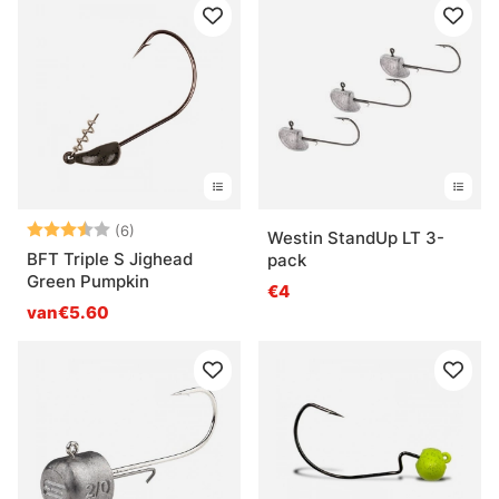
Beoordeling:
3.8 uit 5 sterren
(6)
Westin StandUp LT 3-
BFT Triple S Jighead
pack
Green Pumpkin
€4
van€5.60