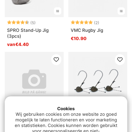
Beoordeling:
4.4 uit 5 sterren
Beoordeling:
5.0 uit 5 sterre
(5)
(2)
SPRO Stand-Up Jig
VMC Rugby Jig
(3pcs)
€10.90
van€4.40
Cookies
Wij gebruiken cookies om onze website zo goed
VMC Rugby Jig
Bite Of Bleak Scorpion
mogelijk te laten functioneren en voor marketing
Chartreuse - 14g
Standup Jighead DB
en statistieken. Cookies kunnen worden gebruikt
voor gepersonaliseerde en niet-