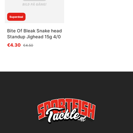
Superdeal
Bite Of Bleak Snake head
Standup Jighead 15g 4/0
€4.30
€4.50