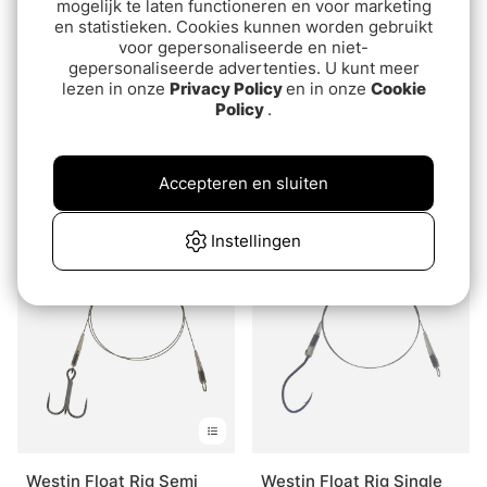
mogelijk te laten functioneren en voor marketing
en statistieken. Cookies kunnen worden gebruikt
voor gepersonaliseerde en niet-
gepersonaliseerde advertenties. U kunt meer
lezen in onze
Privacy Policy
en in onze
Cookie
Policy
.
Westin Long-Cast Rig
Darts Wire With Treble -
#1 30lb
Accepteren en sluiten
€7
€4.30
Instellingen
Westin Float Rig Semi
Westin Float Rig Single