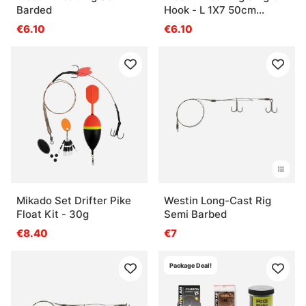
Barded
Hook - L 1X7 50cm
14Kg/30Lbs #4/8
€6.10
€6.10
Mikado Set Drifter Pike
Westin Long-Cast Rig
Float Kit - 30g
Semi Barbed
€8.40
€7
Package Deal!