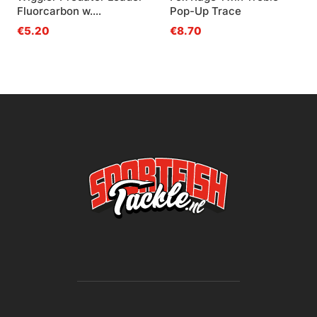
Fluorcarbon w.
Pop-Up Trace
gamakatsu Hook TR13
€5.20
€8.70
stl. 8 20lbs