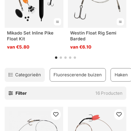
Mikado Set Inline Pike
Westin Float Rig Semi
Float Kit
Barded
van €5.80
van €6.10
Categorieën
Fluorescerende buizen
Haken
Filter
16
Producten