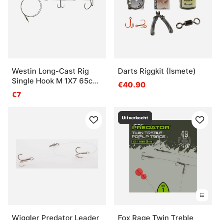
Westin Long-Cast Rig
Darts Riggkit (Ismete)
Single Hook M 1X7 65cm
€40.90
14Kg/30Lbs #4+#1/8
€7
Uitverkocht
Wiggler Predator Leader
Fox Rage Twin Treble