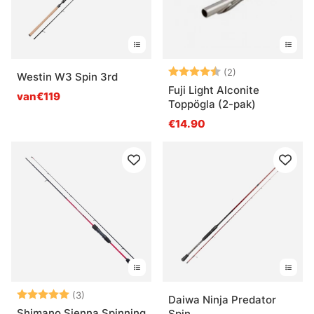
Beoordeling:
4.5 uit 5 sterre
(2)
Westin W3 Spin 3rd
Fuji Light Alconite
van€119
Toppögla (2-pak)
€14.90
Beoordeling:
5.0 uit 5 sterren
(3)
Daiwa Ninja Predator
Shimano Sienna Spinning
Spin