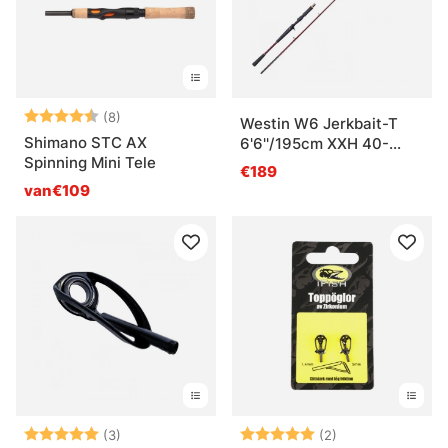
Beoordeling:
4.5 uit 5 sterren
(8)
Westin W6 Jerkbait-T
Shimano STC AX
6'6''/195cm XXH 40-
Spinning Mini Tele
130g 1+1sec Casting
€189
van€109
Beoordeling:
5.0 uit 5 sterren
Beoordeling:
5.0 uit 5 sterre
(3)
(2)