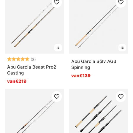
Beoordeling:
5.0 uit 5 sterren
(3)
Abu Garcia Sölv AG3
Abu Garcia Beast Pro2
Spinning
Casting
van€139
van€219