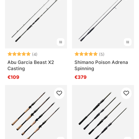
Beoordeling:
5.0 uit 5 sterren
Beoordeling:
5.0 uit 5 sterre
(4)
(5)
Abu Garcia Beast X2
Shimano Poison Adrena
Casting
Spinning
€109
€379