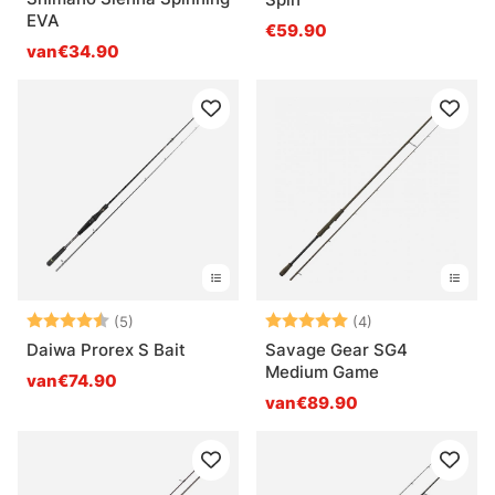
EVA
€59.90
van€34.90
Beoordeling:
4.4 uit 5 sterren
Beoordeling:
5.0 uit 5 sterre
(5)
(4)
Daiwa Prorex S Bait
Savage Gear SG4
Medium Game
van€74.90
van€89.90