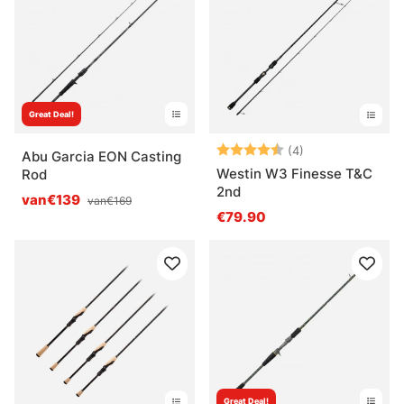
Great Deal!
Beoordeling:
4.3 uit 5 sterre
(4)
Abu Garcia EON Casting
Westin W3 Finesse T&C
Rod
2nd
van€139
van€169
€79.90
Great Deal!