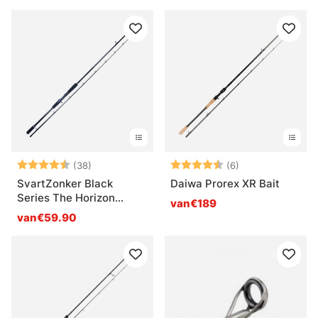
Beoordeling:
4.6 uit 5 sterren
Beoordeling:
4.8 uit 5 sterre
(38)
(6)
SvartZonker Black
Daiwa Prorex XR Bait
Series The Horizon
van€189
Casting
van€59.90