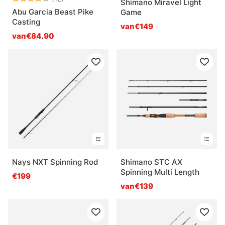
Shimano Miravel Light
Abu Garcia Beast Pike
Game
Casting
van€149
van€84.90
Nays NXT Spinning Rod
Shimano STC AX
Spinning Multi Length
€199
van€139