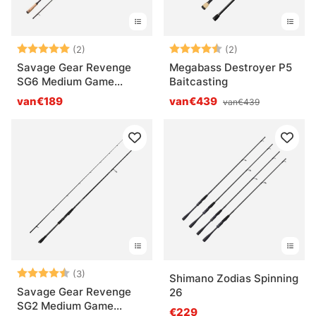
Beoordeling:
5.0 uit 5 sterren
Beoordeling:
4.5 uit 5 sterre
(2)
(2)
Savage Gear Revenge
Megabass Destroyer P5
SG6 Medium Game
Baitcasting
Spinning
van€189
van€439
van€439
Beoordeling:
4.7 uit 5 sterren
(3)
Shimano Zodias Spinning
Savage Gear Revenge
26
SG2 Medium Game
€229