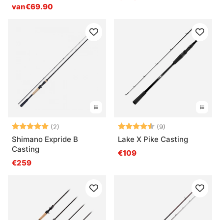
Spinning
van€69.90
Beoordeling:
5.0 uit 5 sterren
Beoordeling:
4.4 uit 5 sterre
(2)
(9)
Shimano Expride B
Lake X Pike Casting
Casting
€109
€259