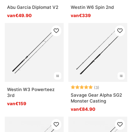
Abu Garcia Diplomat V2
Westin W6 Spin 2nd
van€49.90
van€339
Beoordeling:
5.0 uit 5 sterre
(3)
Westin W3 Powerteez
Savage Gear Alpha SG2
3rd
Monster Casting
van€159
van€84.90