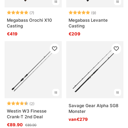
Beoordeling:
5.0 uit 5 sterren
Beoordeling:
5.0 uit 5 sterre
(7)
(9)
Megabass Orochi X10
Megabass Levante
Casting
Casting
€419
€209
Beoordeling:
4.5 uit 5 sterren
(2)
Savage Gear Alpha SG8
Westin W3 Finesse
Monster
Crank-T 2nd Deal
van€279
€89.90
€89.90