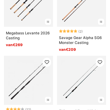
Beoordeling:
5.0 uit 5 sterre
(2)
Megabass Levante 2026
Savage Gear Alpha SG6
Casting
Monster Casting
van€269
van€209
Beoordeling:
4.0 uit 5 sterren
(12)