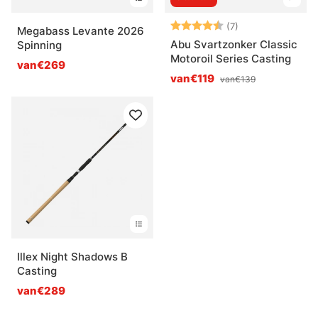
Beoordeling:
4.3 uit 5 sterre
(7)
Megabass Levante 2026
Abu Svartzonker Classic
Spinning
Motoroil Series Casting
van€269
van€119
van€139
Illex Night Shadows B
Casting
van€289