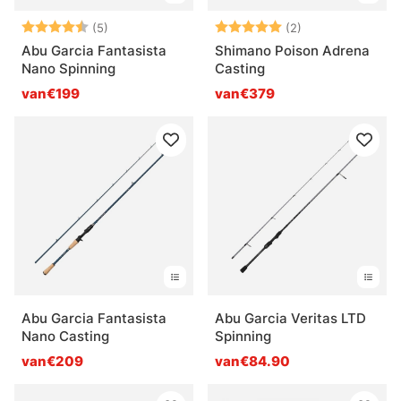
Beoordeling:
4.2 uit 5 sterren
Beoordeling:
5.0 uit 5 sterre
(5)
(2)
Abu Garcia Fantasista
Shimano Poison Adrena
Nano Spinning
Casting
van€199
van€379
Abu Garcia Fantasista
Abu Garcia Veritas LTD
Nano Casting
Spinning
van€209
van€84.90