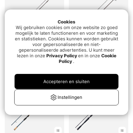
Cookies
Wij gebruiken cookies om onze website zo goed
mogelijk te laten functioneren en voor marketing
Great Deal!
en statistieken. Cookies kunnen worden gebruikt
voor gepersonaliseerde en niet-
Beoordeling:
5.0 uit 5 sterre
(5)
Mikado MFT Predator
gepersonaliseerde advertenties. U kunt meer
Abu Garcia Spike S
lezen in onze
Privacy Policy
en in onze
Cookie
Spin
Policy
.
Spinning Rod
van€79.90
van€74.90
van€89.90
Accepteren en sluiten
Instellingen