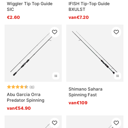
Wiggler Tip Top Guide
IFISH Tip-Top Guide
SIC
BXULST
€2.60
van€7.20
Beoordeling:
4.7 uit 5 sterren
(6)
Shimano Sahara
Abu Garcia Orra
Spinning Fast
Predator Spinning
van€109
van€54.90