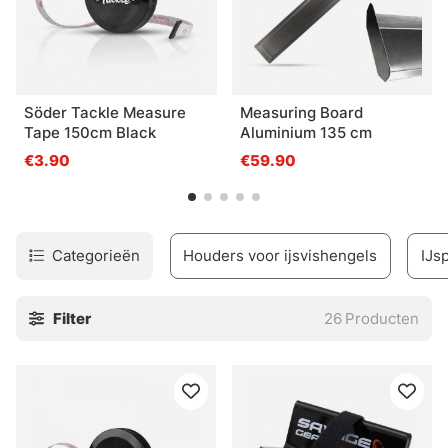
Söder Tackle Measure
Measuring Board
Tape 150cm Black
Aluminium 135 cm
€3.90
€59.90
Categorieën
Houders voor ijsvishengels
IJs
Filter
26
Producten