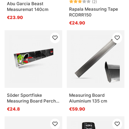
Beoordeling:
3.0 uit 5 sterre
(2)
Abu Garcia Beast
Rapala Measuring Tape
Measuremat 140cm
RCDRR150
€23.90
€24.90
Söder Sportfiske
Measuring Board
Measuring Board Perch
Aluminium 135 cm
60cm
€24.8
€59.90