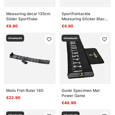
Measuring decal 135cm
Sportfishtackle
Söder Sportfiske
Measuring Sticker Black
Camo - 136x5cm
€8.90
€4.90
Uitverkocht
Uitverkocht
Molix Fish Ruler 140
Gunki Specimen Mat
Power Game
€22.90
€40.90
Uitverkocht
Uitverkocht