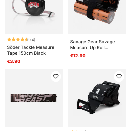
Beoordeling:
4.5 uit 5 sterren
(4)
Savage Gear Savage
Söder Tackle Measure
Measure Up Roll
Tape 150cm Black
8x130cm
€12.90
€3.90