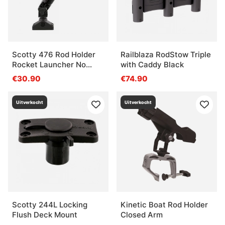
Scotty 476 Rod Holder
Railblaza RodStow Triple
Rocket Launcher No
with Caddy Black
Jacket W241 Mount
€30.90
€74.90
Uitverkocht
Uitverkocht
Scotty 244L Locking
Kinetic Boat Rod Holder
Flush Deck Mount
Closed Arm