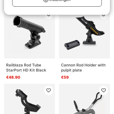
€89.90
€48.90
Railblaza Rod Tube
Cannon Rod Holder with
StarPort HD Kit Black
pulpit plate
€48.90
€59