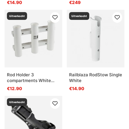
€14.90
€249
Uitverkocht
Uitverkocht
Rod Holder 3
Railblaza RodStow Single
compartments White
White
medium 22x5x30cm
€12.90
€14.90
Uitverkocht