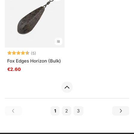
Beoordeling:
4.8 uit 5 sterren
(5)
Fox Edges Horizon (Bulk)
€2.60
1
2
3