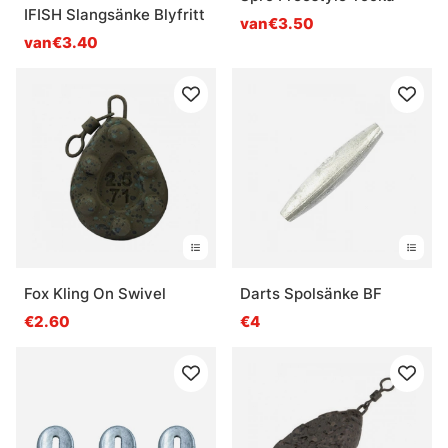
IFISH Slangsänke Blyfritt
van€3.50
van€3.40
Fox Kling On Swivel
Darts Spolsänke BF
€2.60
€4