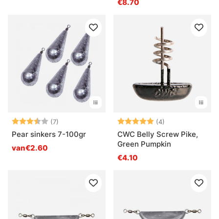
€8.70
Beoordeling:
3.7 uit 5 sterren
Beoordeling:
5.0 uit 5 sterre
(7)
(4)
Pear sinkers 7-100gr
CWC Belly Screw Pike,
Green Pumpkin
van€2.60
€4.10