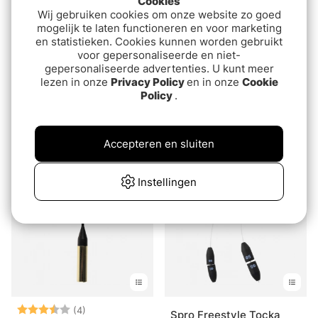
Cookies
Wij gebruiken cookies om onze website zo goed
mogelijk te laten functioneren en voor marketing
en statistieken. Cookies kunnen worden gebruikt
voor gepersonaliseerde en niet-
gepersonaliseerde advertenties. U kunt meer
lezen in onze
Privacy Policy
en in onze
Cookie
Policy
.
Beoordeling:
4.7 uit 5 sterre
(3)
Fox Edges Downrigger
Iron rocket flerpack
Back Weights (3pcs)
van€2.60
€10.90
Accepteren en sluiten
Instellingen
Beoordeling:
3.8 uit 5 sterren
(4)
Spro Freestyle Tocka