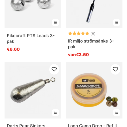
Beoordeling:
5.0 uit 5 sterre
(8)
Pikecraft PTS Leads 3-
IR miljö strömsänke 3-
pak
pak
€6.60
van€3.50
Darts Pear Sinkers
Loon Camo Drop - Refill