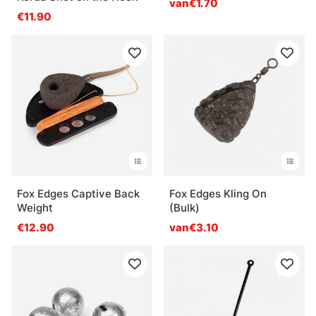
van€1.70
€11.90
Fox Edges Captive Back
Fox Edges Kling On
Weight
(Bulk)
€12.90
van€3.10