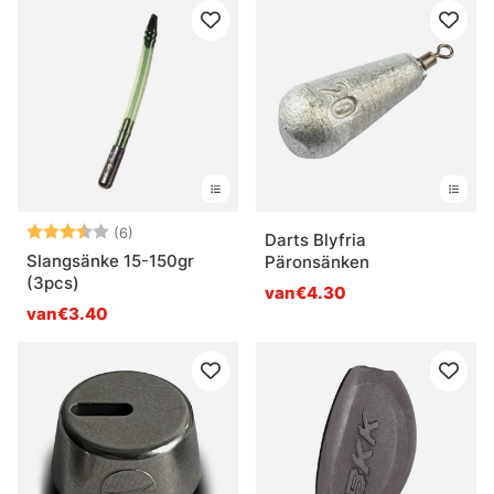
Beoordeling:
3.7 uit 5 sterren
(6)
Darts Blyfria
Slangsänke 15-150gr
Päronsänken
(3pcs)
van€4.30
van€3.40