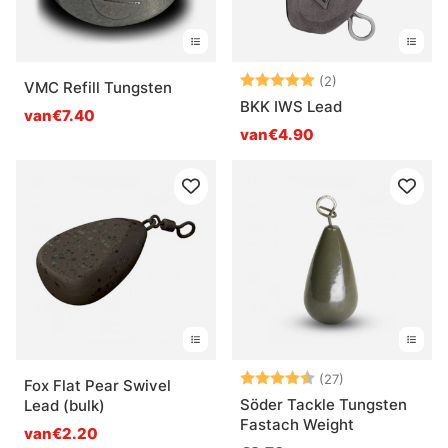
Beoordeling:
5.0 uit 5 sterre
(2)
VMC Refill Tungsten
BKK IWS Lead
van€7.40
van€4.90
Beoordeling:
4.3 uit 5 sterr
(27)
Fox Flat Pear Swivel
Söder Tackle Tungsten
Lead (bulk)
Fastach Weight
van€2.20