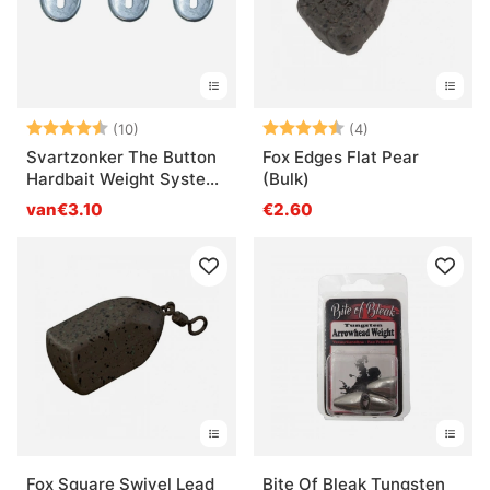
Beoordeling:
4.2 uit 5 sterren
Beoordeling:
4.3 uit 5 sterre
(10)
(4)
Svartzonker The Button
Fox Edges Flat Pear
Hardbait Weight System
(Bulk)
(3-pak)
van€3.10
€2.60
Fox Square Swivel Lead
Bite Of Bleak Tungsten