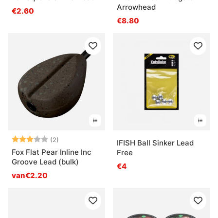
Arrowhead
€2.60
€8.80
Beoordeling:
3.0 uit 5 sterren
(2)
IFISH Ball Sinker Lead
Fox Flat Pear Inline Inc
Free
Groove Lead (bulk)
€4
van€2.20