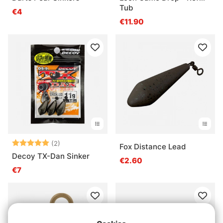
Tub
€4
€11.90
Beoordeling:
5.0 uit 5 sterren
(2)
Fox Distance Lead
Decoy TX-Dan Sinker
€2.60
€7