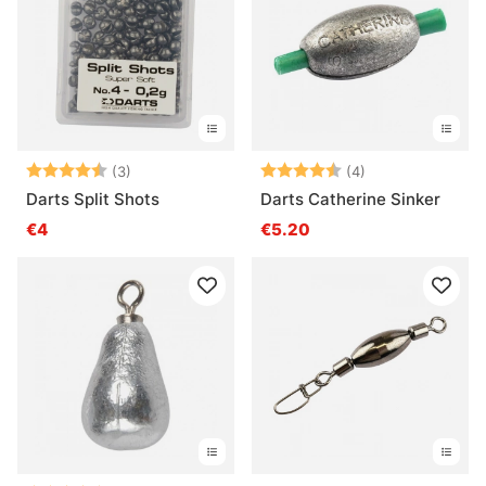
Beoordeling:
4.3 uit 5 sterren
Beoordeling:
4.5 uit 5 sterre
(3)
(4)
Darts Split Shots
Darts Catherine Sinker
€4
€5.20