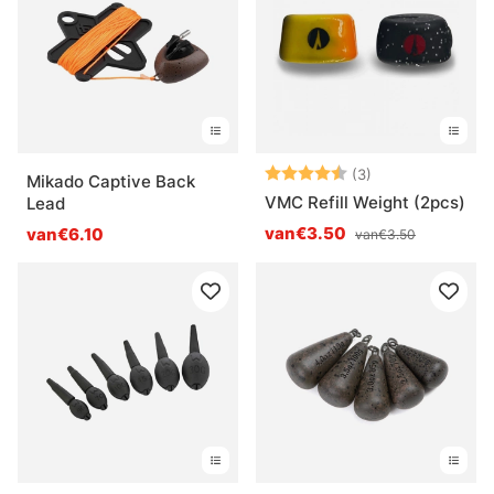
Beoordeling:
4.7 uit 5 sterre
(3)
Mikado Captive Back
VMC Refill Weight (2pcs)
Lead
van€3.50
van€6.10
van€3.50