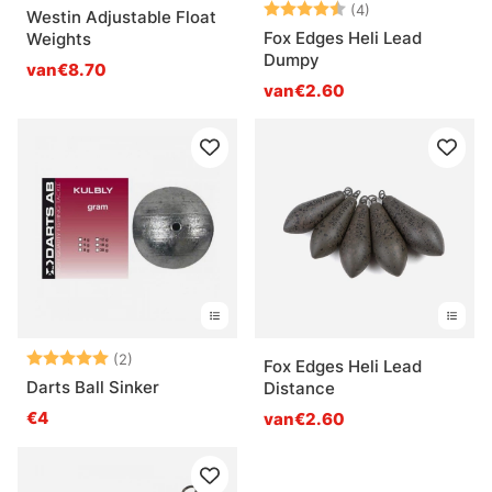
Beoordeling:
4.5 uit 5 sterre
(4)
Westin Adjustable Float
Fox Edges Heli Lead
Weights
Dumpy
van€8.70
van€2.60
Beoordeling:
5.0 uit 5 sterren
(2)
Fox Edges Heli Lead
Darts Ball Sinker
Distance
€4
van€2.60