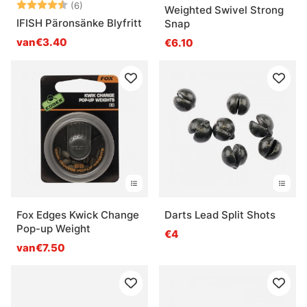
Beoordeling:
4.8 uit 5 sterren
(6)
Weighted Swivel Strong
IFISH Päronsänke Blyfritt
Snap
van€3.40
€6.10
Fox Edges Kwick Change
Darts Lead Split Shots
Pop-up Weight
€4
van€7.50