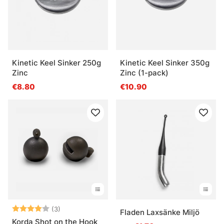
Kinetic Keel Sinker 250g
Kinetic Keel Sinker 350g
Zinc
Zinc (1-pack)
€8.80
€10.90
Beoordeling:
4.0 uit 5 sterren
(3)
Fladen Laxsänke Miljö
Korda Shot on the Hook