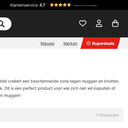
Klantenservice
4.7
Gebaseerd op 2732 beoordelingen
Nieuws
Merken
Superdeals
el creëert een beschermende zone tegen muggen en knutten.
 Dit is een perfect product voor wie zich niet wil inspuiten of
gen muggen!
1
Producten