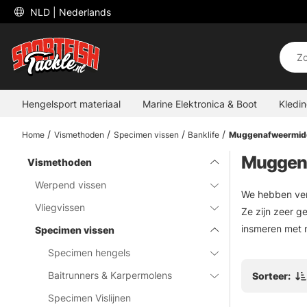
 NLD 
| Nederlands
Hengelsport materiaal
Marine Elektronica & Boot
Kledi
Home
Vismethoden
Specimen vissen
Banklife
Muggenafweermidd
Muggen
Vismethoden
Werpend vissen
We hebben ver
Vliegvissen
Ze zijn zeer g
insmeren met m
Specimen vissen
Specimen hengels
Baitrunners & Karpermolens
Sorteer:
Specimen Vislijnen