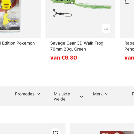
 Edition Pokemon
Savage Gear 3D Walk Frog
Rapa
70mm 20g, Green
Penc
van €9.30
van
Promoties
Mislukte
Merk
P
weide