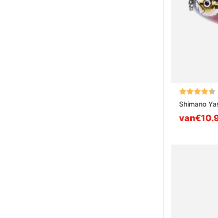
Beoordeling
Shimano Yas
van€10.