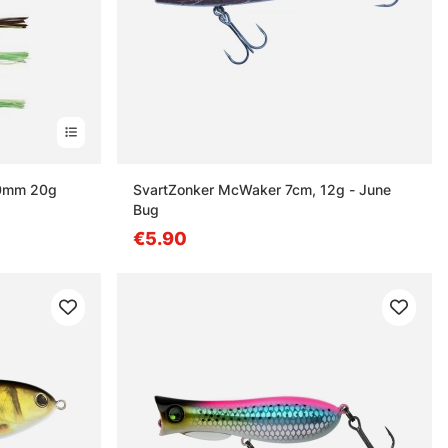
70mm 20g
SvartZonker McWaker 7cm, 12g - June
Bug
€5.90