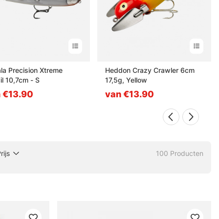
la Precision Xtreme
Heddon Crazy Crawler 6cm
il 10,7cm - S
17,5g, Yellow
 €13.90
van €13.90
rijs
100
Producten