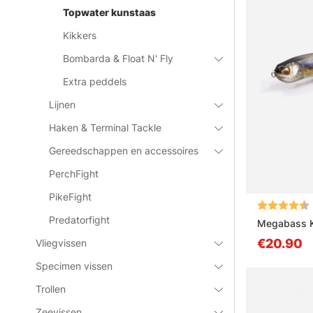
Topwater kunstaas
Kikkers
Bombarda & Float N' Fly
Extra peddels
Lijnen
Haken & Terminal Tackle
Gereedschappen en accessoires
PerchFight
PikeFight
Beoordeling
Predatorfight
Megabass K
€20.90
Vliegvissen
Specimen vissen
Trollen
Zeevissen