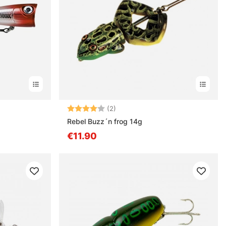
en
Beoordeling:
4.0 uit 5 sterren
(2)
g
Rebel Buzz´n frog 14g
€11.90