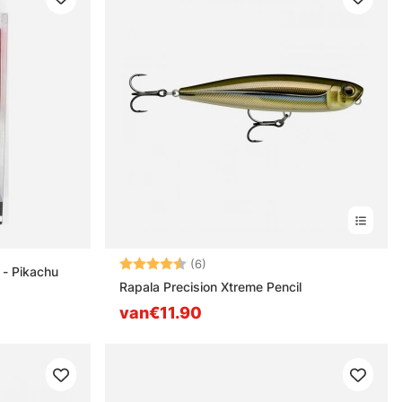
Beoordeling:
4.2 uit 5 sterren
(6)
DUO Limited Edition Pokemon - Pikachu
Rapala Precision Xtreme Pencil
van€11.90