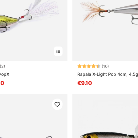
:
5.0 uit 5 sterren
Beoordeling:
4.2 uit 5 sterr
(2)
(10)
PopX
Rapala X-Light Pop 4cm, 4,5
90
€9.10