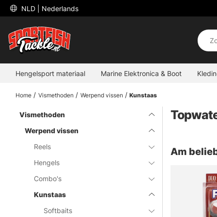
 NLD 
| Nederlands
Hengelsport materiaal
Marine Elektronica & Boot
Kledi
Home
Vismethoden
Werpend vissen
Kunstaas
Topwate
Vismethoden
Werpend vissen
Reels
Am belieb
Hengels
Combo's
Kunstaas
Softbaits