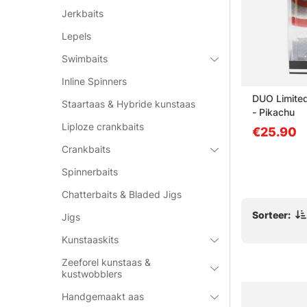
Jerkbaits
Lepels
Swimbaits
Inline Spinners
in Turbo
Berkley Pulse Slurp 8.5cm -
DUO Limited
Staartaas & Hybride kunstaas
 Black
Red Head
- Pikachu
Liploze crankbaits
van €7.90
€25.90
Crankbaits
Spinnerbaits
Chatterbaits & Bladed Jigs
Sorteer:
Jigs
Kunstaaskits
Zeeforel kunstaas &
kustwobblers
Handgemaakt aas