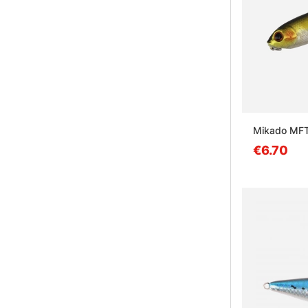
Mikado MF
€6.70