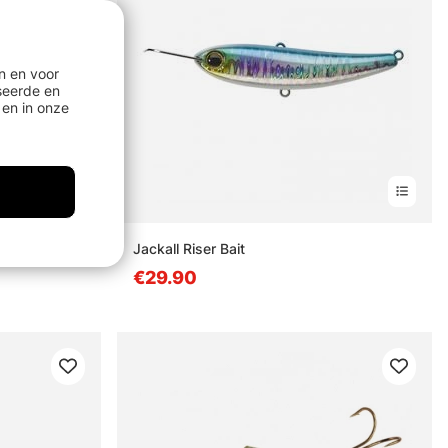
n en voor
seerde en
en in onze
95F 9,5cm
Jackall Riser Bait
€29.90