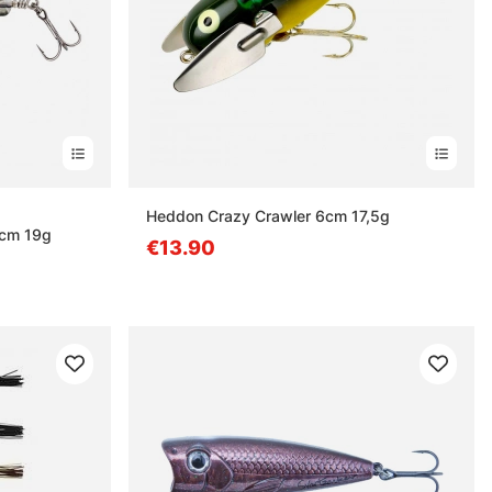
n
Heddon Crazy Crawler 6cm 17,5g
9cm 19g
€13.90