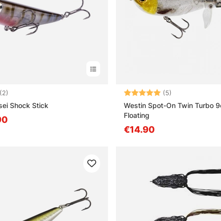
:
4.5 uit 5 sterren
Beoordeling:
5.0 uit 5 sterre
(2)
(5)
ei Shock Stick
Westin Spot-On Twin Turbo 
Floating
90
€14.90