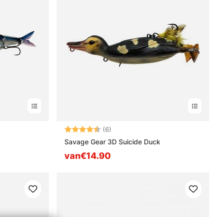
n
Beoordeling:
4.3 uit 5 sterren
(6)
Savage Gear 3D Suicide Duck
van€14.90