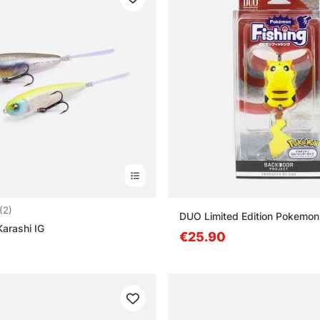
:
4.5 uit 5 sterren
(2)
arashi IG
€25.90