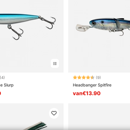
:
4.8 uit 5 sterren
Beoordeling:
4.1 uit 5 sterre
(4)
(9)
se Slurp
Headbanger Spitfire
0
van€13.90