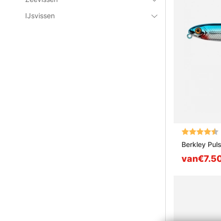
IJsvissen
Beoordeling
Berkley Pul
van€7.5