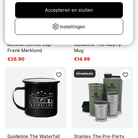
Accepteren en sluiten
Instellingen
Lemmel Coffee cup -
Guideline The Mayfly
Frank Marklund
Mug
€26.90
€14.99
Uitverkocht
Guideline The Waterfall
Stanley The Pre-Party