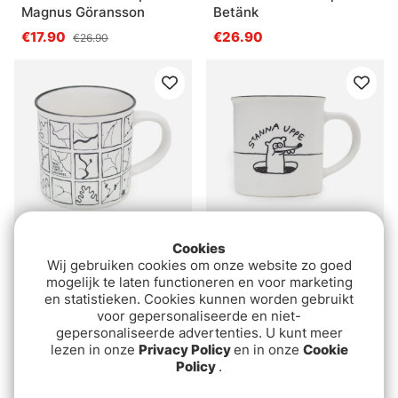
Magnus Göransson
Betänk
€17.90
€26.90
€26.90
Cookies
Lemmel Coffee cup -
Lemmel Coffee cup -
Wij gebruiken cookies om onze website zo goed
Rivers
Sebastian Murphy
mogelijk te laten functioneren en voor marketing
en statistieken. Cookies kunnen worden gebruikt
€26.90
€26.90
voor gepersonaliseerde en niet-
gepersonaliseerde advertenties. U kunt meer
lezen in onze
Privacy Policy
en in onze
Cookie
Policy
.