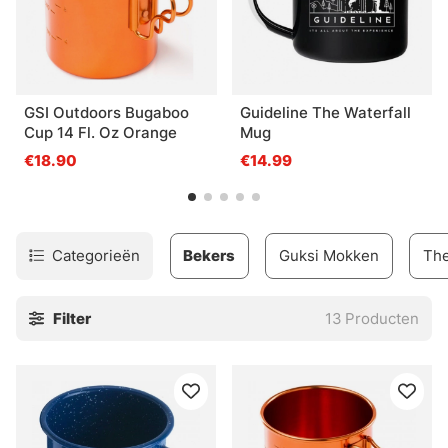
GSI Outdoors Bugaboo
Guideline The Waterfall
Cup 14 Fl. Oz Orange
Mug
€18.90
€14.99
Categorieën
Bekers
Guksi Mokken
Th
Filter
13
Producten