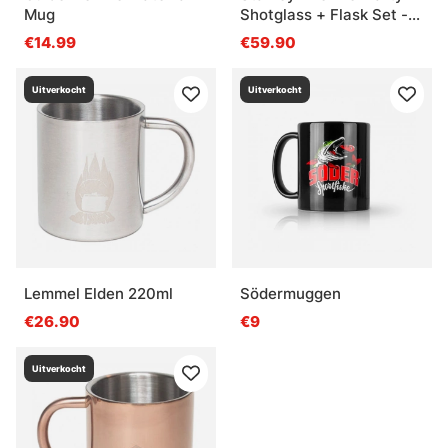
Mug
Shotglass + Flask Set -
Hammertone Green
€14.99
€59.90
Uitverkocht
Uitverkocht
Lemmel Elden 220ml
Södermuggen
€26.90
€9
Uitverkocht