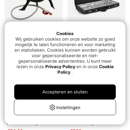
Cookies
Prologic Blackfire Inspire
Primus Alika Stove
Wij gebruiken cookies om onze website zo goed
Gas Stove
€309
mogelijk te laten functioneren en voor marketing
€74.90
en statistieken. Cookies kunnen worden gebruikt
voor gepersonaliseerde en niet-
gepersonaliseerde advertenties. U kunt meer
lezen in onze
Privacy Policy
en in onze
Cookie
Policy
.
Accepteren en sluiten
Instellingen
Primus Gravity IV
Primus Kinjia Stove