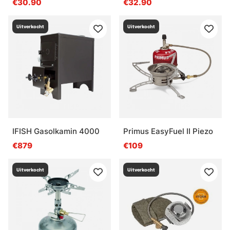
€30.90
€32.90
Uitverkocht
Uitverkocht
IFISH Gasolkamin 4000
Primus EasyFuel II Piezo
€879
€109
Uitverkocht
Uitverkocht