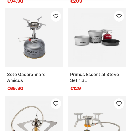
€94.90
€209
Soto Gasbrännare
Primus Essential Stove
Amicus
Set 1.3L
€69.90
€129