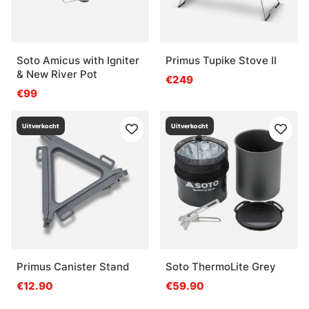
Soto Amicus with Igniter
Primus Tupike Stove II
& New River Pot
€249
€99
Uitverkocht
Uitverkocht
Primus Canister Stand
Soto ThermoLite Grey
€12.90
€59.90