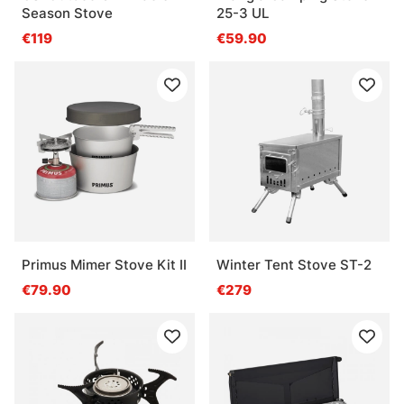
Season Stove
25-3 UL
€119
€59.90
Primus Mimer Stove Kit II
Winter Tent Stove ST-2
€79.90
€279