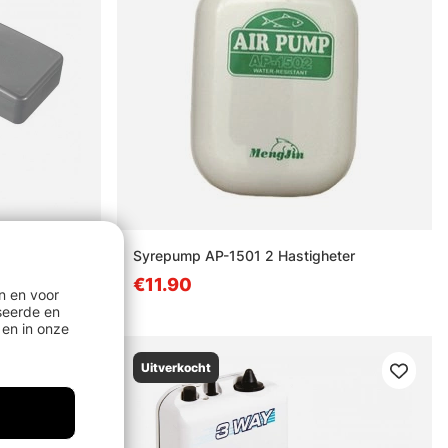
n
Syrepump AP-1501 2 Hastigheter
 bucket
€11.90
n en voor
seerde en
en in onze
Uitverkocht