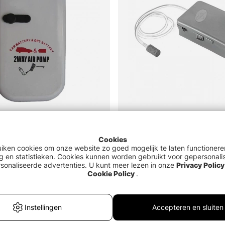
Beoordeling:
3.0 uit 5 sterre
(2)
p w. 12v connector
Fladen Oxygen pump for bait
Cookies
uiken cookies om onze website zo goed mogelijk te laten functionere
€9.90
g en statistieken. Cookies kunnen worden gebruikt voor gepersonali
sonaliseerde advertenties. U kunt meer lezen in onze
Privacy Policy
Cookie Policy
.
Uitverkocht
Instellingen
Accepteren en sluiten