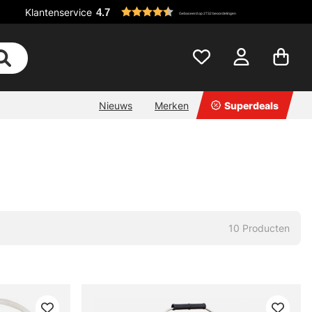
Klantenservice
4.7
Gebaseerd op 2732 beoordelingen
Nieuws
Merken
Superdeals
10
Producten