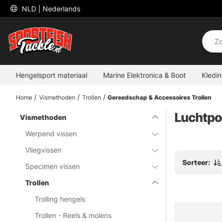
 NLD 
| Nederlands
Hengelsport materiaal
Marine Elektronica & Boot
Kledi
Home
Vismethoden
Trollen
Gereedschap & Accessoires Trollen
Luchtp
Vismethoden
Werpend vissen
Vliegvissen
Sorteer:
Specimen vissen
Trollen
Trolling hengels
Trollen - Reels & molens