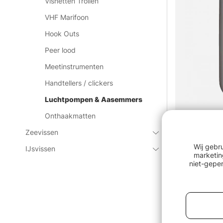
Visnetten Trollen
VHF Marifoon
Hook Outs
Peer lood
Meetinstrumenten
Handtellers / clickers
Luchtpompen & Aasemmers
Onthaakmatten
Oxygen pum
Zeevissen
€23.90
Wij gebr
IJsvissen
marketin
niet-geper
Uitverkocht