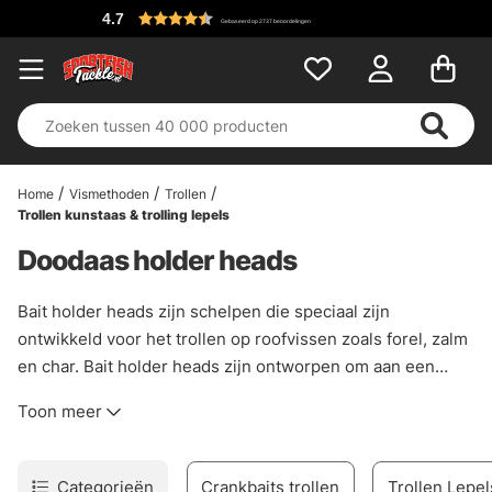
4.7
Gebaseerd op 2737 beoordelingen
Home
Vismethoden
Trollen
Trollen kunstaas & trolling lepels
Doodaas holder heads
Bait holder heads zijn schelpen die speciaal zijn
ontwikkeld voor het trollen op roofvissen zoals forel, zalm
en char. Bait holder heads zijn ontworpen om aan een
alver te worden geregen en vervolgens te worden
Toon meer
bevestigd met de bijgeleverde stok die door de schedel
gaat. Met deze rigs kun je voordelig stingers bevestigen
en vervolgens de alver achter de boot trollen met
Categorieën
Crankbaits trollen
Trollen Lepel