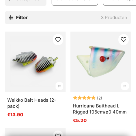
downriggers of aan de kant met plannerboards. Deze
aashouders zijn een klein onderdeel van het brede
Filter
3
Producten
assortiment dat wij aanbieden voor uw trollingbehoeften.
Beoordeling:
5.0 uit 5 sterre
(2)
Weikko Bait Heads (2-
Hurricane Baithead L
pack)
Rigged 105cm/ø0,40mm
€13.90
€5.20