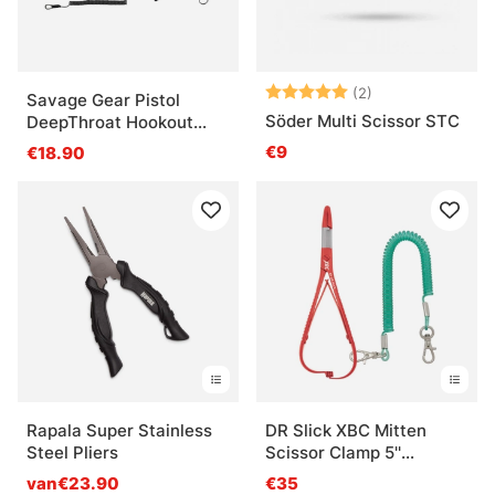
Beoordeling:
5.0 uit 5 sterre
(2)
Savage Gear Pistol
Söder Multi Scissor STC
DeepThroat Hookout
22.5cm
€9
€18.90
Rapala Super Stainless
DR Slick XBC Mitten
Steel Pliers
Scissor Clamp 5''
Straight
van€23.90
€35