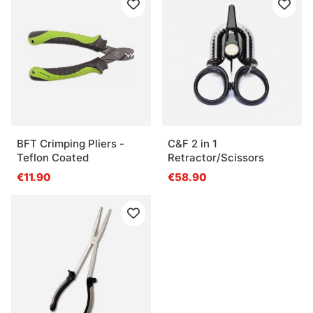
BFT Crimping Pliers -
C&F 2 in 1
Teflon Coated
Retractor/Scissors
€11.90
€58.90