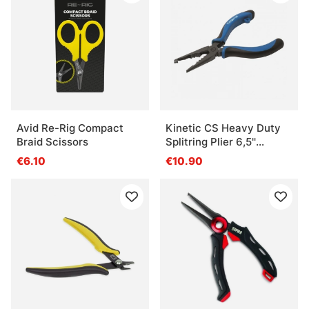
Avid Re-Rig Compact
Kinetic CS Heavy Duty
Braid Scissors
Splitring Plier 6,5''
Curved Nose Blue/Black
€6.10
€10.90