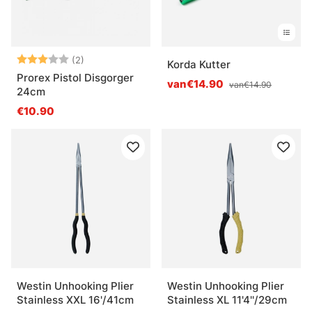
Beoordeling:
3.0 uit 5 sterren
(2)
Korda Kutter
Prorex Pistol Disgorger
van€14.90
van€14.90
24cm
€10.90
Westin Unhooking Plier
Westin Unhooking Plier
Stainless XXL 16'/41cm
Stainless XL 11'4''/29cm