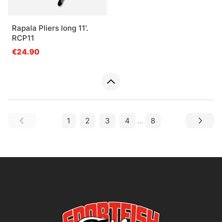
Rapala Pliers long 11'.
RCP11
€24.90
1
2
3
4
...
8