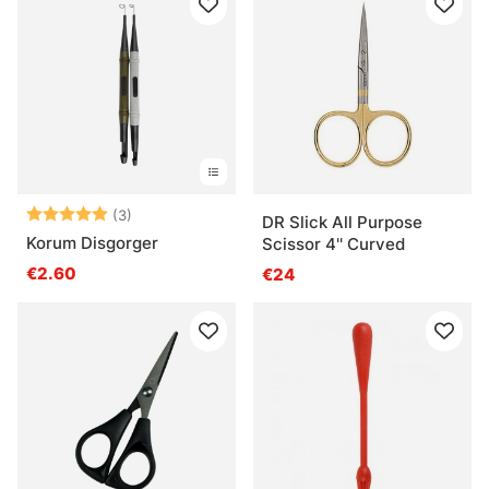
Beoordeling:
5.0 uit 5 sterren
(3)
DR Slick All Purpose
Korum Disgorger
Scissor 4'' Curved
€2.60
€24