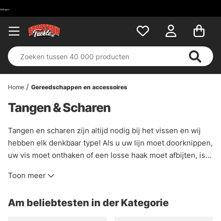
Home
Gereedschappen en accessoires
Tangen & Scharen
Tangen en scharen zijn altijd nodig bij het vissen en wij
hebben elk denkbaar type! Als u uw lijn moet doorknippen,
uw vis moet onthaken of een losse haak moet afbijten, is
er een stuk gereedschap voor u. Het juiste gereedschap in
Toon meer
je boot of tas hebben is essentieel om sneller en
voorzichtiger met je vangst om te gaan, maar ook om
Am beliebtesten in der Kategorie
eventuele ongelukjes op te vangen, zoals haken die op de
verkeerde plaats vast komen te zitten, of linknuts die snel