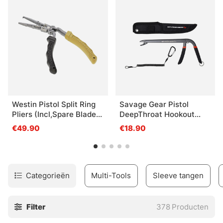
doorgeknipt moeten worden!
Westin Pistol Split Ring
Savage Gear Pistol
Pliers (Incl,Spare Blades)
DeepThroat Hookout
L 7,5''/19cm Black Sand
22.5cm
€49.90
€18.90
Categorieën
Multi-Tools
Sleeve tangen
Filter
378
Producten