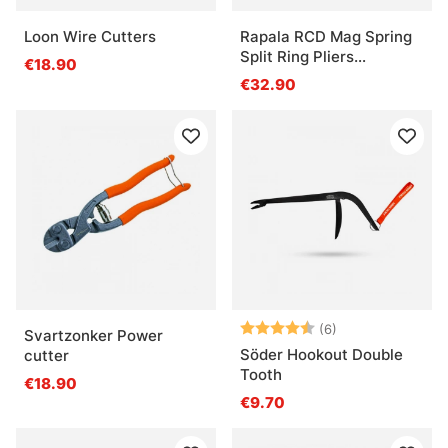
Loon Wire Cutters
Rapala RCD Mag Spring
Split Ring Pliers
€18.90
RCDMPS6
€32.90
Beoordeling:
4.2 uit 5 sterre
(6)
Svartzonker Power
Söder Hookout Double
cutter
Tooth
€18.90
€9.70