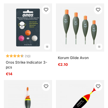
Beoordeling:
4.8 uit 5 sterren
(10)
Korum Glide Avon
Oros Strike Indicator 3-
€2.10
pcs
€14