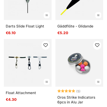
Darts Slide Float Light
Gäddflöte - Glidande
€6.10
€5.20
Beoordeling:
5.0 uit 5 sterre
(5)
Float Attachment
Oros Strike Indicators
€4.30
6pcs in Alu Jar