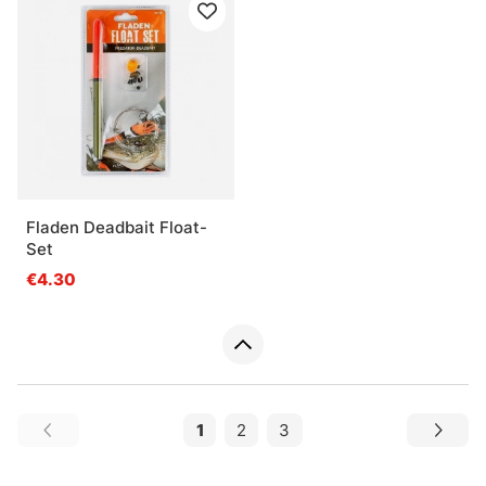
Fladen Deadbait Float-
Set
€4.30
1
2
3