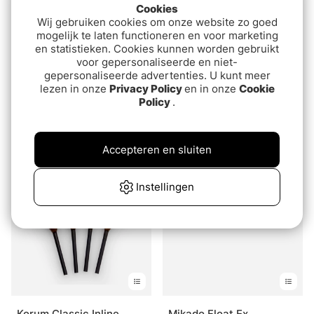
Cookies
Wij gebruiken cookies om onze website zo goed
mogelijk te laten functioneren en voor marketing
en statistieken. Cookies kunnen worden gebruikt
voor gepersonaliseerde en niet-
gepersonaliseerde advertenties. U kunt meer
lezen in onze
Privacy Policy
en in onze
Cookie
Policy
.
Sensas Pike Float (2pcs)
Fox Rage Predator HD
Dart Slider
€4.90
€5.30
Accepteren en sluiten
Instellingen
Korum Classic Inline
Mikado Float Ex