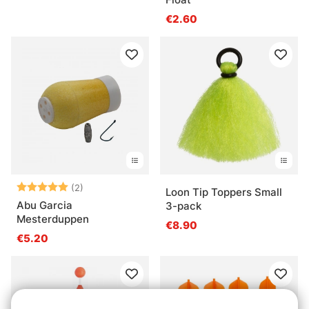
€2.60
Beoordeling:
5.0 uit 5 sterren
(2)
Loon Tip Toppers Small
Abu Garcia
3-pack
Mesterduppen
€8.90
€5.20