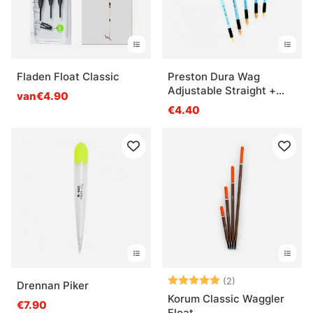
Fladen Float Classic
Preston Dura Wag
Adjustable Straight +
van€4.90
Inserts
€4.40
Beoordeling:
5.0 uit 5 sterre
(2)
Drennan Piker
Korum Classic Waggler
€7.90
Float