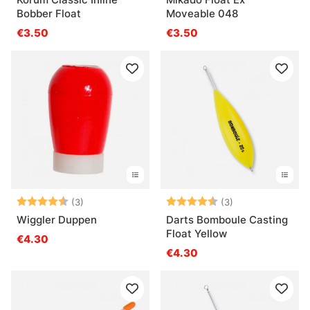
Bobber Float
Moveable 048
€3.50
€3.50
Beoordeling:
4.7 uit 5 sterren
Beoordeling:
4.3 uit 5 sterre
(3)
(3)
Wiggler Duppen
Darts Bomboule Casting
Float Yellow
€4.30
€4.30