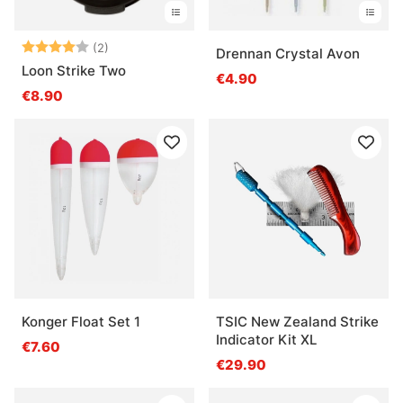
Beoordeling:
4.0 uit 5 sterren
(2)
Drennan Crystal Avon
Loon Strike Two
€4.90
€8.90
Konger Float Set 1
TSIC New Zealand Strike
Indicator Kit XL
€7.60
€29.90