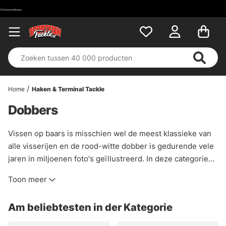
Home
Haken & Terminal Tackle
Dobbers
Vissen op baars is misschien wel de meest klassieke van
alle visserijen en de rood-witte dobber is gedurende vele
jaren in miljoenen foto's geïllustreerd. In deze categorie
vindt u alle soorten dobbers, van potlooddobbers en
Toon meer
gevoelige specimen dobbers tot storende roofvisdobbers
ontworpen voor alles van het vissen op walleye tot het
Am beliebtesten in der Kategorie
trollen op snoek.