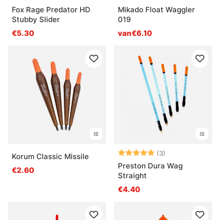
Fox Rage Predator HD
Mikado Float Waggler
Stubby Slider
019
€5.30
van€6.10
Beoordeling:
5.0 uit 5 sterre
(3)
Korum Classic Missile
Preston Dura Wag
€2.60
Straight
€4.40