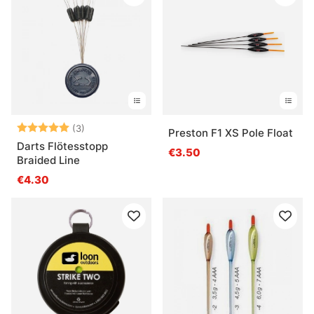
Beoordeling:
5.0 uit 5 sterren
(3)
Preston F1 XS Pole Float
Darts Flötesstopp
€3.50
Braided Line
€4.30