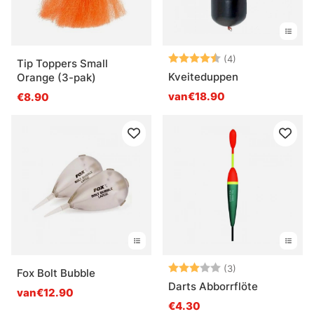
Beoordeling:
4.8 uit 5 sterre
(4)
Tip Toppers Small
Kveiteduppen
Orange (3-pak)
van€18.90
€8.90
Beoordeling:
3.0 uit 5 sterre
(3)
Fox Bolt Bubble
Darts Abborrflöte
van€12.90
€4.30