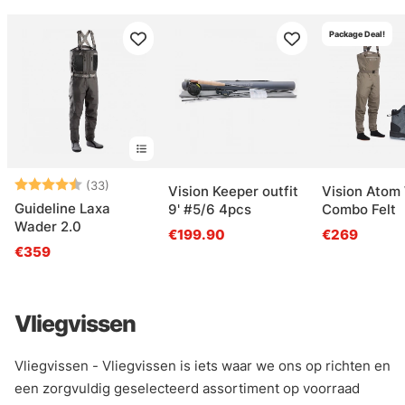
Package Deal!
Beoordeling:
4.6 uit 5 sterren
(33)
Vision Keeper outfit
Vision Atom
Guideline Laxa
9' #5/6 4pcs
Combo Felt
Wader 2.0
€199.90
€269
€359
Vliegvissen
Vliegvissen - Vliegvissen is iets waar we ons op richten en
een zorgvuldig geselecteerd assortiment op voorraad