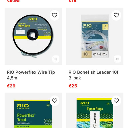
€9.95
€19
RIO Powerflex Wire Tip
RIO Bonefish Leader 10f
4,5m
3-pak
€29
€25