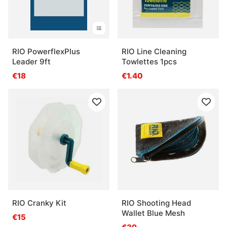
RIO PowerflexPlus
RIO Line Cleaning
Leader 9ft
Towlettes 1pcs
€18
€1.40
RIO Cranky Kit
RIO Shooting Head
Wallet Blue Mesh
€15