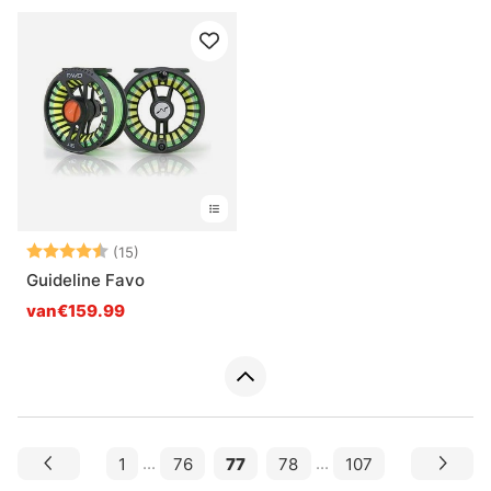
Beoordeling:
4.9 uit 5 sterren
(15)
Guideline Favo
van€159.99
1
...
76
77
78
...
107