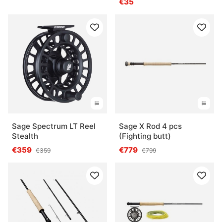
€35
Sage Spectrum LT Reel
Sage X Rod 4 pcs
Stealth
(Fighting butt)
€359
€779
€359
€799