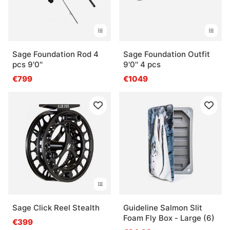
Sage Foundation Rod 4
Sage Foundation Outfit
pcs 9'0''
9'0'' 4 pcs
€799
€1049
Sage Click Reel Stealth
Guideline Salmon Slit
Foam Fly Box - Large (6)
€399