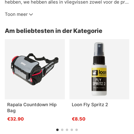
hebben, we hebben alles in vliegvissen zowel voor de pro
als de beginner. Hier vindt u een zorgvuldig geselecteerd
Toon meer
assortiment vliegbindmaterialen, vliegvishengels,
vliegvisreels, vliegen, vliegviskits, vliegenlijnen, waders
Am beliebtesten in der Kategorie
en alles wat een vliegvisser verder nog nodig heeft. Wij
werken alleen met vliegvisproducten van de bekende
merken. In onze webshop vindt u vliegvisbenodigdheden
en accessoires van fabrikanten als Vision, Simms,
Patagonia, A.Jensen, Sage, RIO Loop, Guideline, Pool12 en
anderen.
Rapala Countdown Hip
Loon Fly Spritz 2
Bag
€32.90
€8.50