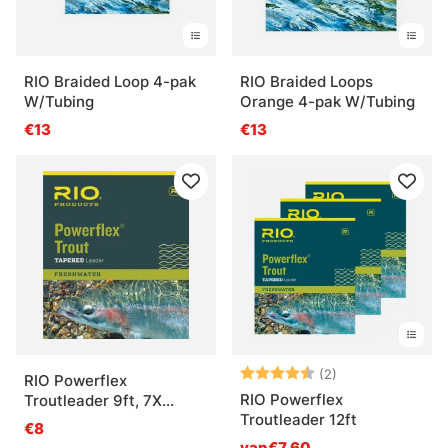
RIO Braided Loop 4-pak
RIO Braided Loops
W/Tubing
Orange 4-pak W/Tubing
€13
€13
Beoordeling:
4.5 uit 5 sterre
(2)
RIO Powerflex
RIO Powerflex
Troutleader 9ft, 7X
Troutleader 12ft
0,10mm/1,1kg
€8
van€7.60