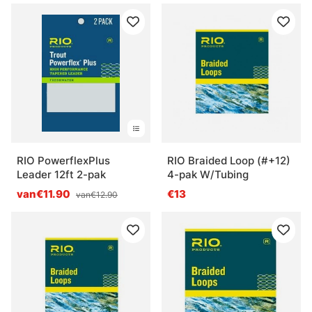
RIO PowerflexPlus
RIO Braided Loop (#+12)
Leader 12ft 2-pak
4-pak W/Tubing
van€11.90
€13
van€12.90