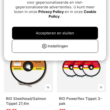
voor gepersonaliseerde en niet-
gepersonaliseerde advertenties. U kunt meer
lezen in onze
Privacy Policy
en in onze
Cookie
Policy
.
RIO Agentx Line Cleaning
RIO Powerflex Plus
Kit
Tippet 46 m
Accepteren en sluiten
€20
€10.90
€11.90
Instellingen
RIO Steelhead/Salmon
RIO Powerflex Tippet 3-
Tippet 27,4m
pak