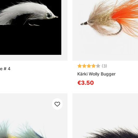
Beoordeling:
4.0 uit 5 sterre
(3)
e # 4
Kärki Wolly Bugger
€3.50