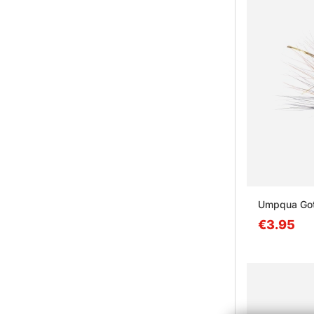
Umpqua Got
€3.95