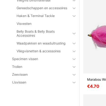
Vliegvis bindmateriaal
Gereedschappen en accessoires
Haken & Terminal Tackle
Visvesten
Belly Boats & Belly Boats
Accessoires
Waadpakken en waaduitrusting
Vliegvisnetten & accessoires
Specimen vissen
Trollen
Zeevissen
Marabou Wo
IJsvissen
€4.70