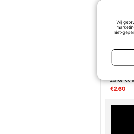
Wij gebr
marketin
niet-geper
Zonker Cone
€2.60