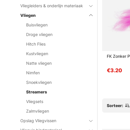
Vliegleiders & onderlijn materiaak
Vliegen
Buisvliegen
Droge vliegen
Hitch Flies
Kustvliegen
mer size 8
Umpqua Dragon Bond Baby
FK Zonker P
Sucker
Natte vliegen
€12.95
€3.20
Nimfen
Snoekvliegen
Streamers
Vliegsets
Sorteer:
Zalmvliegen
Opslag Vliegvissen