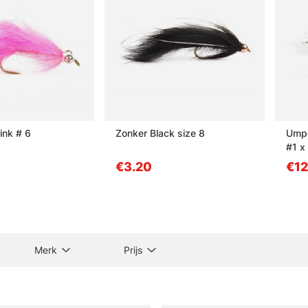
ink # 6
Zonker Black size 8
Umpq
#1 x
€3.20
€12
Merk
Prijs