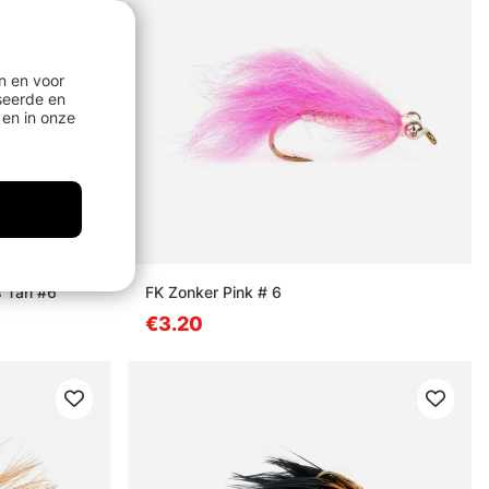
n en voor
seerde en
en in onze
 Tan #6
FK Zonker Pink # 6
€3.20