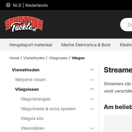
 NLD 
| Nederlands
Hengelsport materiaal
Marine Elektronica & Boot
Kledi
Home
Vismethoden
Vliegvissen
Vliegen
Streame
Vismethoden
Werpend vissen
Streamers zijn
Vliegvissen
vindt verschill
Vliegvishengels
Am belieb
Vliegvisreels & extra spoelen
Vliegvis kits
Vliesvislijnen