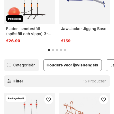
Pakketprijs
Fladen ismeteställ
Jaw Jacker Jigging Base
(spöställ och vippa) 3-
pak
€26.90
€159
Categorieën
Houders voor ijsvishengels
IJ
Filter
15
Producten
Package Deal!