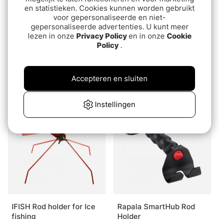
en statistieken. Cookies kunnen worden gebruikt
voor gepersonaliseerde en niet-
gepersonaliseerde advertenties. U kunt meer
lezen in onze
Privacy Policy
en in onze
Cookie
Policy
.
Jaw Jacker Hook Setter
Fladen Ice Fishing
Combo Pike Rod holder
€74.90
Accepteren en sluiten
with strike indicator and
€11.90
bell
Instellingen
Uitverkocht
IFISH Rod holder for Ice
Rapala SmartHub Rod
fishing
Holder