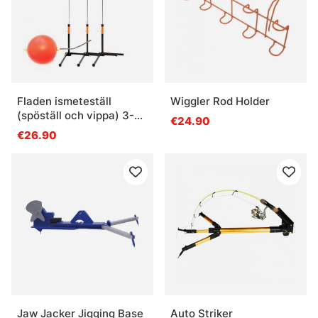
Fladen ismeteställ
Wiggler Rod Holder
(spöställ och vippa) 3-
€24.90
pak
€26.90
Jaw Jacker Jigging Base
Auto Striker