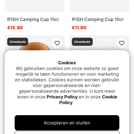
IFISH Camping Cup 15cl
IFISH Camping Cup 10cl
€15.90
€11.90
Uitverkocht
Uitverkocht
Cookies
Wij gebruiken cookies om onze website zo goed
mogelijk te laten functioneren en voor marketing
en statistieken. Cookies kunnen worden gebruikt
voor gepersonaliseerde en niet-
gepersonaliseerde advertenties. U kunt meer
lezen in onze
Privacy Policy
en in onze
Cookie
Policy
.
IFISH Shot 5cl
Hällmark Wooden Cup
€7
€13.90
Accepteren en sluiten
Uitverkocht