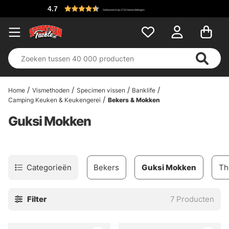
4.7
Gebaseerd op 2732 beoordelingen
Home
Vismethoden
Specimen vissen
Banklife
Camping Keuken & Keukengerei
Bekers & Mokken
Guksi Mokken
Categorieën
Bekers
Guksi Mokken
Th
Filter
7
Producten