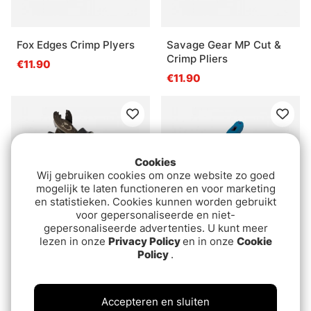
Fox Edges Crimp Plyers
Savage Gear MP Cut &
Crimp Pliers
€11.90
€11.90
Cookies
Wij gebruiken cookies om onze website zo goed
mogelijk te laten functioneren en voor marketing
en statistieken. Cookies kunnen worden gebruikt
voor gepersonaliseerde en niet-
gepersonaliseerde advertenties. U kunt meer
lezen in onze
Privacy Policy
en in onze
Cookie
Darts Wire Pliers
Kinetic SS Magnet Plier
Policy
.
6'' Blue
€13.90
€16.90
Accepteren en sluiten