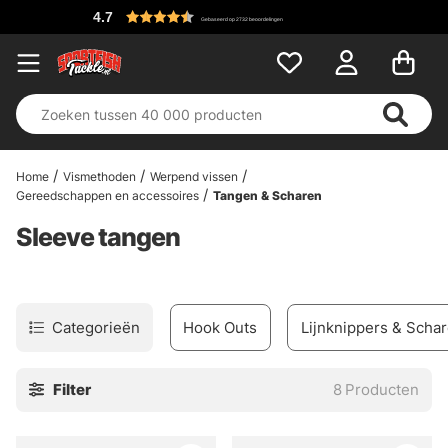
4.7
Gebaseerd op 2732 beoordelingen
Home
Vismethoden
Werpend vissen
Gereedschappen en accessoires
Tangen & Scharen
Sleeve tangen
Categorieën
Hook Outs
Lijnknippers & Scha
Filter
8
Producten