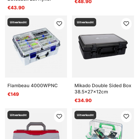
€48.90
€43.90
Uitverkocht
Uitverkocht
Flambeau 4000WPNC
Mikado Double Sided Box
38.5x27x12cm
€149
€34.90
Uitverkocht
Uitverkocht