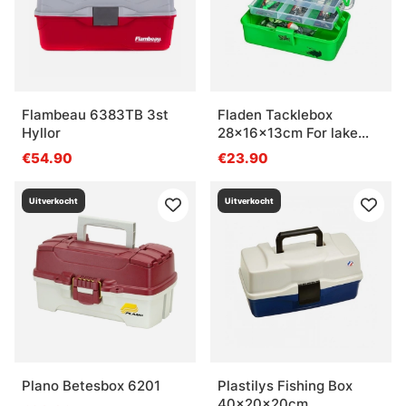
Flambeau 6383TB 3st
Fladen Tacklebox
Hyllor
28x16x13cm For lake
fishing, Limegreen
€54.90
€23.90
Uitverkocht
Uitverkocht
Plano Betesbox 6201
Plastilys Fishing Box
40x20x20cm