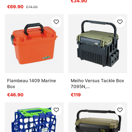
€34.90
Green
€69.90
€74.90
Flambeau 1409 Marine
Meiho Versus Tackle Box
Box
7095N,
475x346x320mm -
€46.90
€119
Green