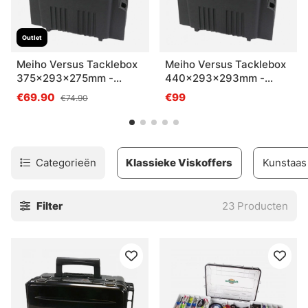
Outlet
Meiho Versus Tacklebox
Meiho Versus Tacklebox
375x293x275mm -
440x293x293mm -
Green
Green
€69.90
€99
€74.90
Categorieën
Klassieke Viskoffers
Kunstaas
Filter
23
Producten