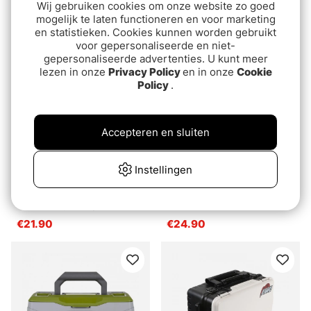
Wij gebruiken cookies om onze website zo goed
fishing, Pink
Green
€21.90
€99
mogelijk te laten functioneren en voor marketing
en statistieken. Cookies kunnen worden gebruikt
voor gepersonaliseerde en niet-
gepersonaliseerde advertenties. U kunt meer
lezen in onze
Privacy Policy
en in onze
Cookie
Policy
.
Accepteren en sluiten
Instellingen
Plano 3730 Prolatch
Fladen Tacklebox
Stowaway Deep
28x16x13cm For lake
fishing
€21.90
€24.90