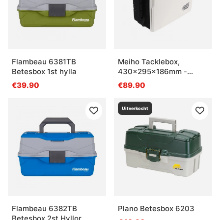
Flambeau 6381TB
Meiho Tacklebox,
Betesbox 1st hylla
430x295x186mm -
Black
€39.90
€89.90
Uitverkocht
Flambeau 6382TB
Plano Betesbox 6203
Betesbox 2st Hyllor