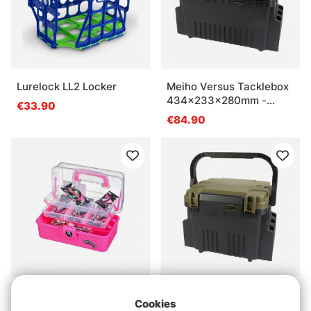
Lurelock LL2 Locker
Meiho Versus Tacklebox
434x233x280mm -
€33.90
Green
€84.90
Fladen Tacklebox
Meiho Versus Tacklebox
Cookies
28x16x13cm For lake
440x293x293mm -