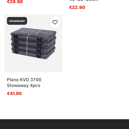
€28.90
€22.90
Uitverkocht
Plano KVD 3700
Stowaway 4pcs
€41.90