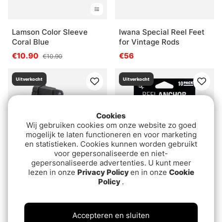
Lamson Color Sleeve
Iwana Special Reel Feet
Coral Blue
for Vintage Rods
€10.90
€56
€10.90
Uitverkocht
Uitverkocht
Cookies
Wij gebruiken cookies om onze website zo goed
mogelijk te laten functioneren en voor marketing
en statistieken. Cookies kunnen worden gebruikt
voor gepersonaliseerde en niet-
gepersonaliseerde advertenties. U kunt meer
lezen in onze
Privacy Policy
en in onze
Cookie
Rapala SmartHub Line
13 Fishing Reel Wraps
Policy
.
Spooler
Multicolor
€26.90
€10.90
Accepteren en sluiten