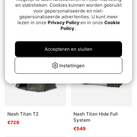
en statistieken. Cookies kunnen worden gebruikt
voor gepersonaliseerde en niet-
gepersonaliseerde advertenties. U kunt meer
Prologic C-Series Bivvy
Prologic Avenger 65
lezen in onze
Privacy Policy
en in onze
Cookie
Policy
.
2 Man
Brolly System
€279
€259
Accepteren en sluiten
Instellingen
Nash Titan T2
Nash Titan Hide Full
System
€729
€549