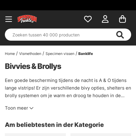
Home
Vismethoden
Specimen vissen
Banklife
Bivvies & Brollys
Een goede bescherming tijdens de nacht is A & O tijdens
lange vistrips! Er zijn verschillende bivy opties, shelters en
brolly systemen om je warm en droog te houden in de
meest barre weersomstandigheden. Welke bivvy of brolly
Toon meer
optie is het beste voor jou? Dat hangt ervan af. Als je als
sportvisser maar één of twee nachten achter elkaar vist, is
Am beliebtesten in der Kategorie
een bivvy (brolly) wellicht de beste optie, omdat deze
gemakkelijk op te bergen is en niet zoveel ruimte inneemt