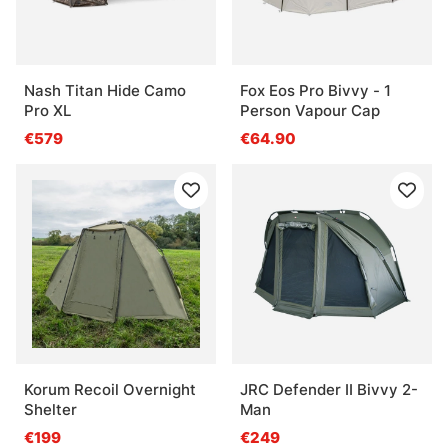
Nash Titan Hide Camo
Fox Eos Pro Bivvy - 1
Pro XL
Person Vapour Cap
€579
€64.90
Korum Recoil Overnight
JRC Defender II Bivvy 2-
Shelter
Man
€199
€249