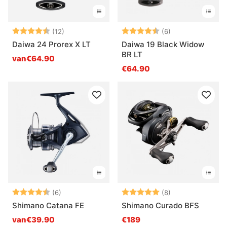
Beoordeling:
4.3 uit 5 sterren
Beoordeling:
4.5 uit 5 sterre
(12)
(6)
Daiwa 24 Prorex X LT
Daiwa 19 Black Widow
BR LT
van€64.90
€64.90
Beoordeling:
4.7 uit 5 sterren
Beoordeling:
5.0 uit 5 sterre
(6)
(8)
Shimano Catana FE
Shimano Curado BFS
van€39.90
€189