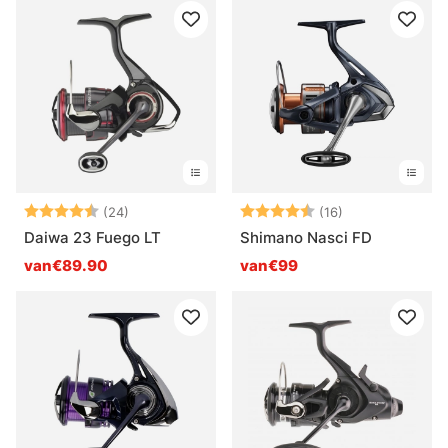
Beoordeling:
4.6 uit 5 sterren
Beoordeling:
4.8 uit 5 sterr
(24)
(16)
Daiwa 23 Fuego LT
Shimano Nasci FD
van€89.90
van€99