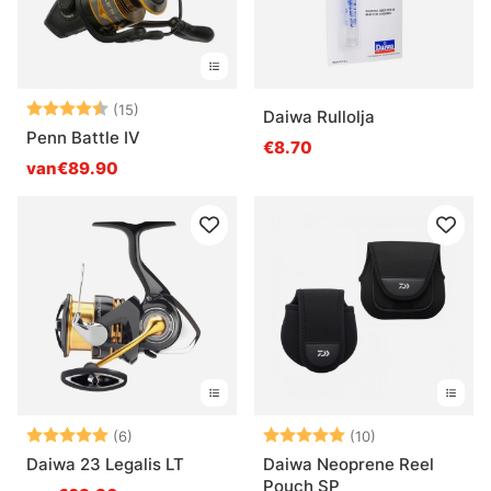
Beoordeling:
4.7 uit 5 sterren
(15)
Daiwa Rullolja
Penn Battle IV
€8.70
van€89.90
Beoordeling:
5.0 uit 5 sterren
Beoordeling:
5.0 uit 5 sterr
(6)
(10)
Daiwa 23 Legalis LT
Daiwa Neoprene Reel
Pouch SP