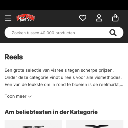
Reels
Een grote selectie van visreels tegen scherpe prijzen.
Onder deze categorie vindt u reels voor alle vismethodes.
Een van de leukste om in rond te bloeien is de reelmarkt,
maar het kan ook lastig zijn om te beslissen welke reel
Toon meer
voor jou de juiste is.
Am beliebtesten in der Kategorie
Wij hebben ervoor gekozen om een breed assortiment
reels op voorraad te hebben, dit omdat wij zelf dol zijn op
reels maar ook om onze klanten een zo groot mogelijke