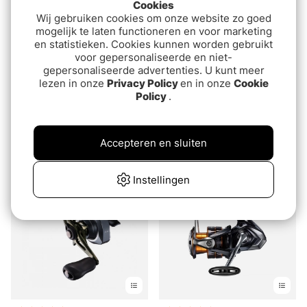
Cookies
Wij gebruiken cookies om onze website zo goed
mogelijk te laten functioneren en voor marketing
en statistieken. Cookies kunnen worden gebruikt
voor gepersonaliseerde en niet-
gepersonaliseerde advertenties. U kunt meer
lezen in onze
Privacy Policy
en in onze
Cookie
Beoordeling:
4.8 uit 5 sterren
Beoordeling:
4.9 uit 5 sterr
(13)
(17)
Policy
.
Westin W6 Baitcasting
Daiwa 25 Ballistic MQ LT
Reel
van€199
Accepteren en sluiten
van€169
van€169
Instellingen