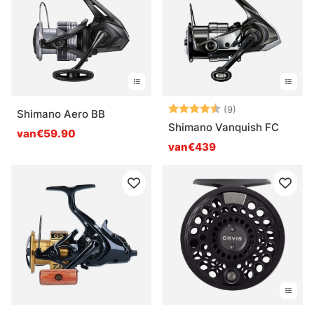
Beoordeling:
4.8 uit 5 sterre
(9)
Shimano Aero BB
Shimano Vanquish FC
van€59.90
van€439