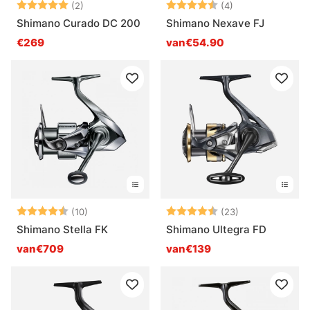
Beoordeling:
5.0 uit 5 sterren
Beoordeling:
4.3 uit 5 sterre
(2)
(4)
Shimano Curado DC 200
Shimano Nexave FJ
€269
van€54.90
Beoordeling:
4.6 uit 5 sterren
Beoordeling:
4.7 uit 5 sterr
(10)
(23)
Shimano Stella FK
Shimano Ultegra FD
van€709
van€139