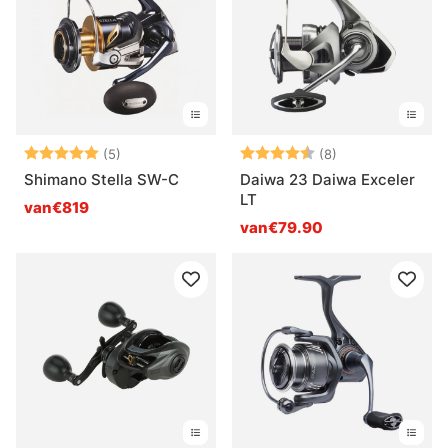
Beoordeling:
5.0 uit 5 sterren
Beoordeling:
4.5 uit 5 sterre
(5)
(8)
Shimano Stella SW-C
Daiwa 23 Daiwa Exceler
LT
van€819
van€79.90