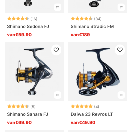
Beoordeling:
4.6 uit 5 sterren
Beoordeling:
4.8 uit 5 sterr
(16)
(34)
Shimano Sedona FJ
Shimano Stradic FM
van€59.90
van€189
Beoordeling:
4.6 uit 5 sterren
Beoordeling:
5.0 uit 5 sterre
(5)
(4)
Shimano Sahara FJ
Daiwa 23 Revros LT
van€69.90
van€49.90