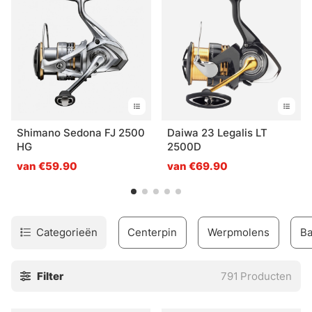
keuzevrijheid te kunnen bieden. Sommige van onze reels
worden exclusief in onze winkel verkocht en vindt u
nergens anders in Zweden.
Shimano Sedona FJ 2500
Daiwa 23 Legalis LT
HG
2500D
van €59.90
van €69.90
Categorieën
Centerpin
Werpmolens
Ba
Filter
791
Producten