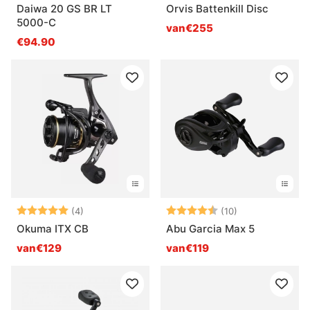
Daiwa 20 GS BR LT
Orvis Battenkill Disc
5000-C
van€255
€94.90
Beoordeling:
5.0 uit 5 sterren
Beoordeling:
4.6 uit 5 sterr
(4)
(10)
Okuma ITX CB
Abu Garcia Max 5
van€129
van€119