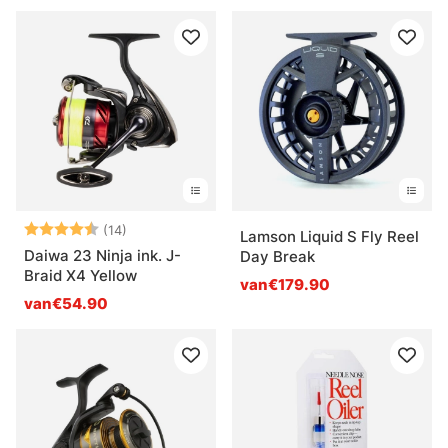
Beoordeling:
4.8 uit 5 sterren
(14)
Lamson Liquid S Fly Reel
Daiwa 23 Ninja ink. J-
Day Break
Braid X4 Yellow
van€179.90
van€54.90