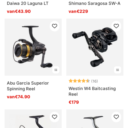
Daiwa 20 Laguna LT
Shimano Saragosa SW-A
van€43.90
van€229
Beoordeling:
4.2 uit 5 sterr
(16)
Abu Garcia Superior
Westin W4 Baitcasting
Spinning Reel
Reel
van€74.90
€179