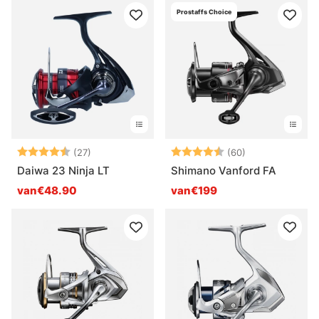
Prostaffs Choice
Beoordeling:
4.6 uit 5 sterren
Beoordeling:
4.8 uit 5 sterr
(27)
(60)
Daiwa 23 Ninja LT
Shimano Vanford FA
van€48.90
van€199