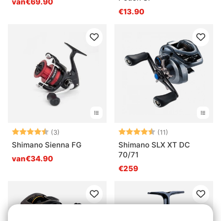
van€69.90
€13.90
Beoordeling:
4.7 uit 5 sterren
Beoordeling:
4.5 uit 5 sterre
(3)
(11)
Shimano Sienna FG
Shimano SLX XT DC
70/71
van€34.90
€259