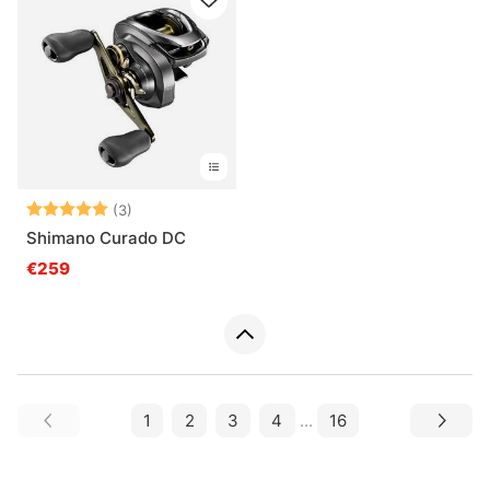
Beoordeling:
5.0 uit 5 sterren
(3)
Shimano Curado DC
€259
1
2
3
4
...
16