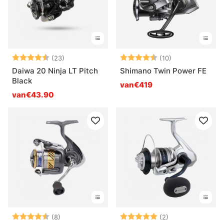
Beoordeling:
4.6 uit 5 sterren
Beoordeling:
4.6 uit 5 sterr
(23)
(10)
Daiwa 20 Ninja LT Pitch
Shimano Twin Power FE
Black
van€419
van€43.90
Beoordeling:
4.4 uit 5 sterren
Beoordeling:
5.0 uit 5 sterre
(8)
(2)