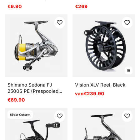
€9.90
€269
Shimano Sedona FJ
Vision XLV Reel, Black
2500S PE (Prespooled
van€239.90
Braid)
€69.90
Söder Custom