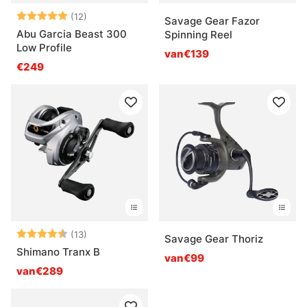
Beoordeling:
5.0 uit 5 sterren
(12)
Savage Gear Fazor
Abu Garcia Beast 300
Spinning Reel
Low Profile
van€139
€249
Beoordeling:
4.9 uit 5 sterren
(13)
Savage Gear Thoriz
Shimano Tranx B
van€99
van€289