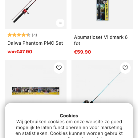
Beoordeling:
4.8 uit 5 sterren
(4)
Abumaticset Vildmark 6
Daiwa Phantom PMC Set
fot
van€47.90
€59.90
Cookies
Wij gebruiken cookies om onze website zo goed
mogelijk te laten functioneren en voor marketing
Kid fishing combo - 2ft
IFISH Casting Set X-
en statistieken. Cookies kunnen worden gebruikt
6in
Wand 3' Blue