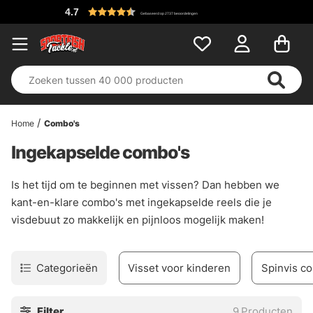
4.7
Gebaseerd op 2737 beoordelingen
Home
Combo's
Ingekapselde combo's
Is het tijd om te beginnen met vissen? Dan hebben we
kant-en-klare combo's met ingekapselde reels die je
visdebuut zo makkelijk en pijnloos mogelijk maken!
Categorieën
Visset voor kinderen
Spinvis c
Filter
9
Producten