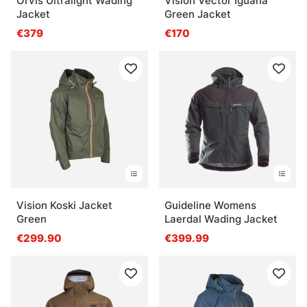
Orvis Ultralight Wading
Vision Vector Iguana
Jacket
Green Jacket
€379
€170
Vision Koski Jacket
Guideline Womens
Green
Laerdal Wading Jacket
€299.90
€399.99