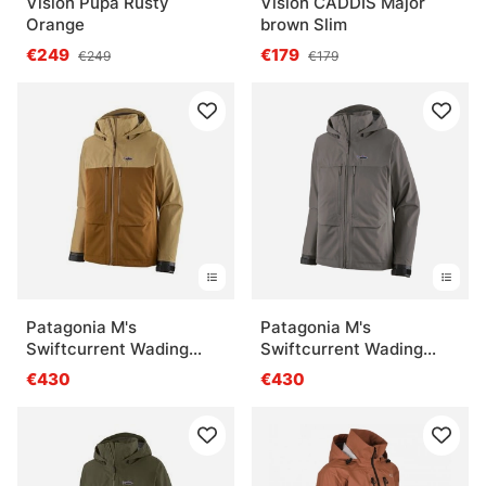
Vision Pupa Rusty
Vision CADDIS Major
Orange
brown Slim
€249
€179
€249
€179
Patagonia M's
Patagonia M's
Swiftcurrent Wading
Swiftcurrent Wading
Jacket WLFB
Jacket NGRY
€430
€430