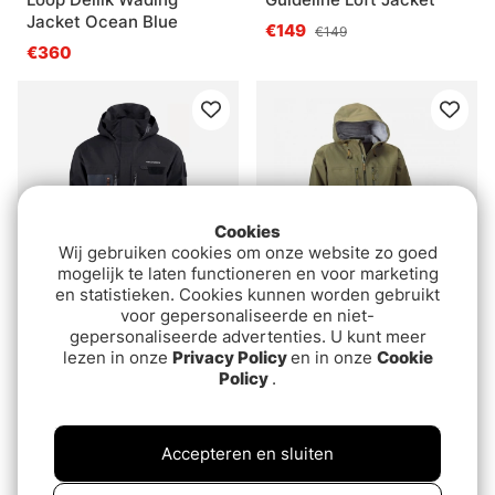
Jacket Ocean Blue
€149
€149
€360
Cookies
Wij gebruiken cookies om onze website zo goed
mogelijk te laten functioneren en voor marketing
en statistieken. Cookies kunnen worden gebruikt
voor gepersonaliseerde en niet-
Grundéns Portal Gore-
Orvis Clearwater Wading
gepersonaliseerde advertenties. U kunt meer
Tex® Wading Jacket
Jacket Moss
lezen in onze
Privacy Policy
en in onze
Cookie
Black
Policy
.
€569
€331
€569
Accepteren en sluiten