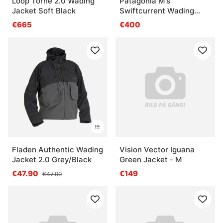
Loop Torne 2.0 Wading
Patagonia M's
Jacket Soft Black
Swiftcurrent Wading
Jacket UTB
€665
€400
Fladen Authentic Wading
Vision Vector Iguana
Jacket 2.0 Grey/Black
Green Jacket - M
€47.90
€149
€47.90