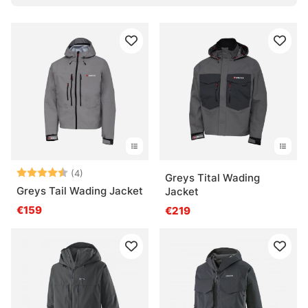
Beoordeling:
4.5 uit 5 sterren
(4)
Greys Tital Wading
Greys Tail Wading Jacket
Jacket
€159
€219