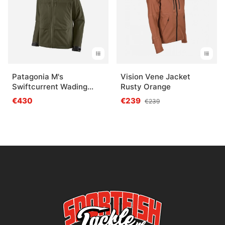
Patagonia M's
Vision Vene Jacket
Swiftcurrent Wading
Rusty Orange
Jacket PNGR
€430
€239
€239