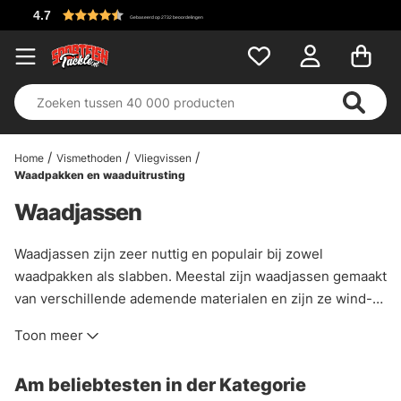
Home
Vismethoden
Vliegvissen
Waadpakken en waaduitrusting
Waadjassen
Waadjassen zijn zeer nuttig en populair bij zowel
waadpakken als slabben. Meestal zijn waadjassen gemaakt
van verschillende ademende materialen en zijn ze wind-
en waterdicht zoals shelljacks. Als je er een fleecejack of
Toon meer
synthetisch gevoerd jack onder draagt, heb je lagen die je
in de meeste weersomstandigheden zowel droog als
Am beliebtesten in der Kategorie
warm houden.