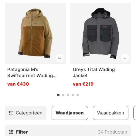
De duurste jacks hebben vaak een eigen voering die,
samen met goed ventilerende buitenstoffen, zorgt voor
een goede isolatie met een uitstekende vochtafvoer.
Jassen hebben vaak een groot aantal zakken en andere
voorzieningen en zijn vaak vergelijkbaar met visvesten
met D-ringen en sluitingen.
Patagonia M's
Greys Tital Wading
Swiftcurrent Wading
Jacket
Jacket WLFB
van €430
van €219
Categorieën
Waadjassen
Waadpakken
Filter
34
Producten