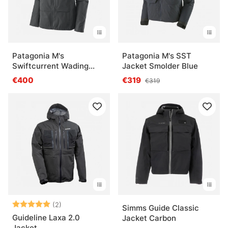
Patagonia M's
Patagonia M's SST
Swiftcurrent Wading
Jacket Smolder Blue
Jacket, FGE
€400
€319
€319
Beoordeling:
5.0 uit 5 sterren
(2)
Simms Guide Classic
Guideline Laxa 2.0
Jacket Carbon
Jacket