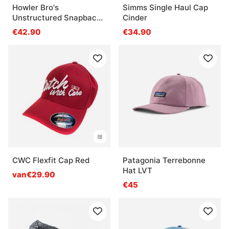
Howler Bro's
Simms Single Haul Cap
Unstructured Snapback
Cinder
Hats Hermanos - Old
€42.90
€34.90
Gold Corduroy
CWC Flexfit Cap Red
Patagonia Terrebonne
Hat LVT
van€29.90
€45