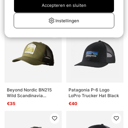
Howler Bro's
Howler Bro's
Accepteren en sluiten
Unstructured Snapback
Unstructured Snapback
Hats HB Manufacturing
Hats H Bolt Motif - Teal
€43.90
€42.90
Instellingen
Co. - Brown Oxford
Corduroy
Beyond Nordic BN215
Patagonia P-6 Logo
Wild Scandinavia
LoPro Trucker Hat Black
Trucker Cap W-Iguana
€35
€40
Green