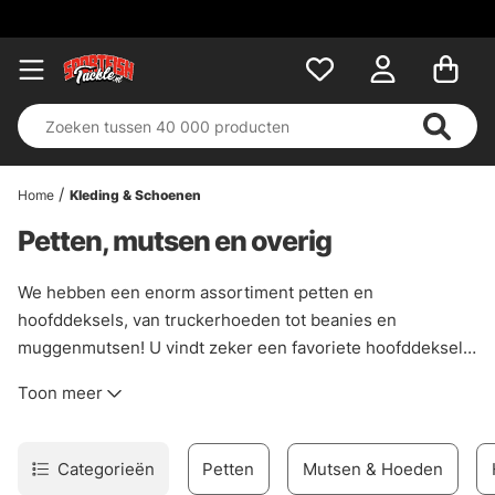
Home
Kleding & Schoenen
Petten, mutsen en overig
We hebben een enorm assortiment petten en
hoofddeksels, van truckerhoeden tot beanies en
muggenmutsen! U vindt zeker een favoriete hoofddeksel
in uw favoriete kleur. Een pet of hoofddeksel kan meer zijn
Toon meer
dan alleen stijlvol, het kan je ook beschermen tegen de
sterke zonnestralen als je lange dagen op het water
doorbrengt. Als je op zoek bent naar een warme en
Categorieën
Petten
Mutsen & Hoeden
gezellige muts tijdens de koude wintermaanden, kun je