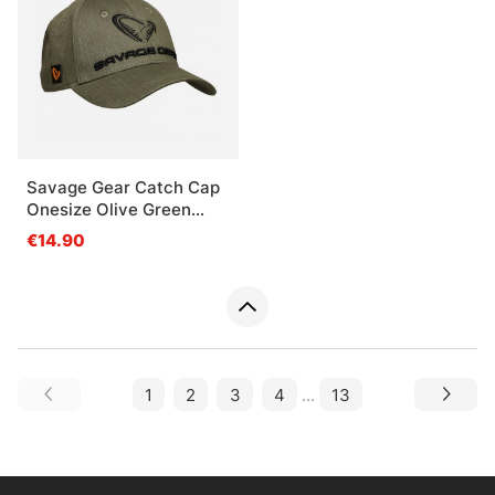
Savage Gear Catch Cap
Onesize Olive Green
Melange
€14.90
1
2
3
4
...
13