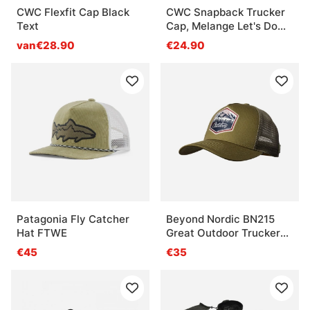
CWC Flexfit Cap Black
CWC Snapback Trucker
Text
Cap, Melange Let's Do
This
van€28.90
€24.90
Patagonia Fly Catcher
Beyond Nordic BN215
Hat FTWE
Great Outdoor Trucker
Cap G-Moss Green
€45
€35