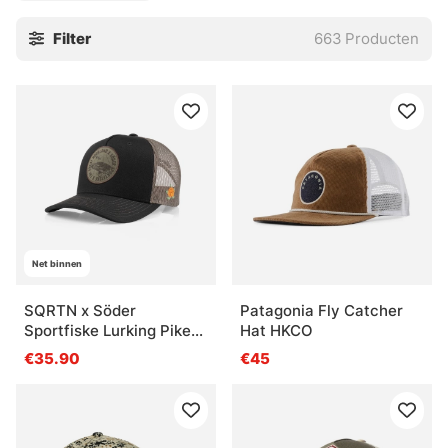
die hier ook vinden!
Filter
663
Producten
Net binnen
SQRTN x Söder
Patagonia Fly Catcher
Sportfiske Lurking Pike
Hat HKCO
Trucker, Black
€35.90
€45