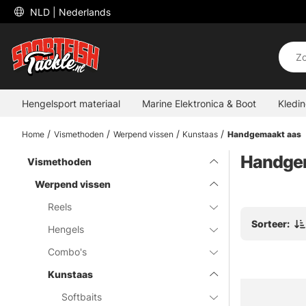
 NLD 
| Nederlands
Hengelsport materiaal
Marine Elektronica & Boot
Kledi
Home
Vismethoden
Werpend vissen
Kunstaas
Handgemaakt aas
Handgem
Vismethoden
Werpend vissen
Reels
Sorteer:
Hengels
Combo's
Kunstaas
Softbaits