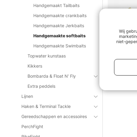
Handgemaakt Tailbaits
Handgemaakte crankbaits
Handgemaakte Jerkbaits
Wij gebr
Handgemaakte softbaits
marketin
niet-geper
Handgemaakte Swimbaits
Topwater kunstaas
Kikkers
Bombarda & Float N' Fly
Boni Baits 
Extra peddels
€1.40
Lijnen
Haken & Terminal Tackle
Gereedschappen en accessoires
PerchFight
PikeFight