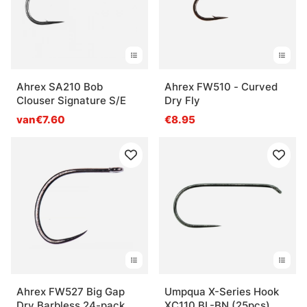
Ahrex SA210 Bob
Ahrex FW510 - Curved
Clouser Signature S/E
Dry Fly
van€7.60
€8.95
Ahrex FW527 Big Gap
Umpqua X-Series Hook
Dry Barbless 24-pack
XC110 BL-BN (25pcs)