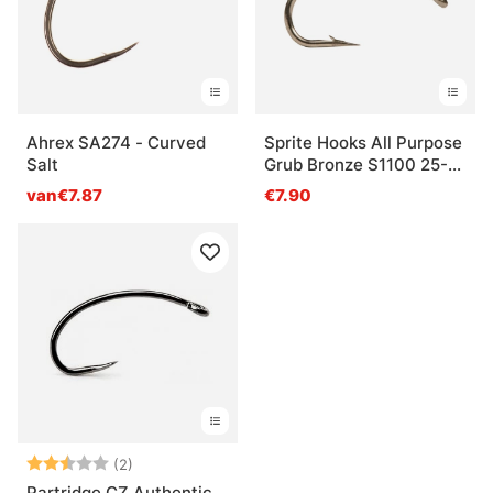
Ahrex SA274 - Curved
Sprite Hooks All Purpose
Salt
Grub Bronze S1100 25-
pack
van€7.87
€7.90
Beoordeling:
2.5 uit 5 sterren
(2)
Partridge CZ Authentic