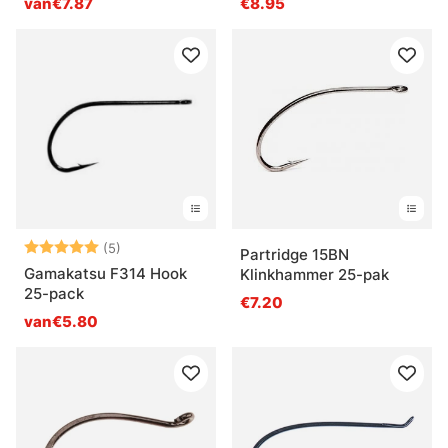
van€7.87
€8.95
Beoordeling:
5.0 uit 5 sterren
(5)
Partridge 15BN
Gamakatsu F314 Hook
Klinkhammer 25-pak
25-pack
€7.20
van€5.80