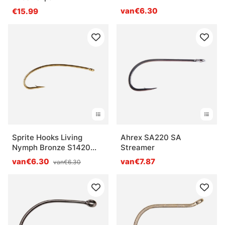
van€6.30
€15.99
Sprite Hooks Living
Ahrex SA220 SA
Nymph Bronze S1420
Streamer
25-pack
van€6.30
van€7.87
van€6.30