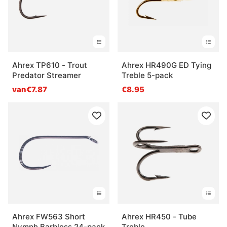
Ahrex TP610 - Trout
Ahrex HR490G ED Tying
Predator Streamer
Treble 5-pack
van€7.87
€8.95
Ahrex FW563 Short
Ahrex HR450 - Tube
Nymph Barbless 24-pack
Treble