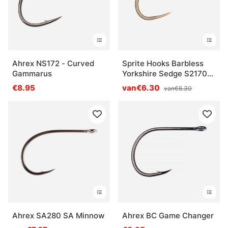
Ahrex NS172 - Curved
Sprite Hooks Barbless
Gammarus
Yorkshire Sedge S2170
25-pack
€8.95
van€6.30
van€6.30
Ahrex SA280 SA Minnow
Ahrex BC Game Changer