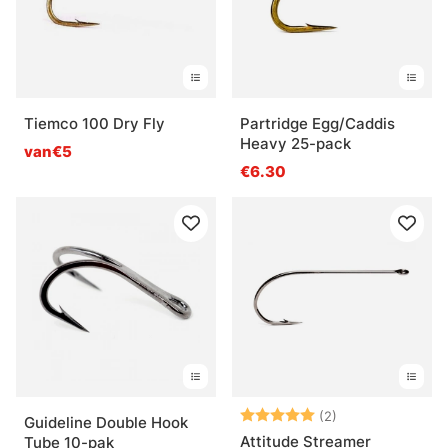
Tiemco 100 Dry Fly
Partridge Egg/Caddis
Heavy 25-pack
van€5
€6.30
Beoordeling:
5.0 uit 5 sterre
(2)
Guideline Double Hook
Attitude Streamer
Tube 10-pak