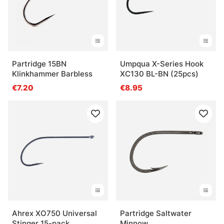
Partridge 15BN
Umpqua X-Series Hook
Klinkhammer Barbless
XC130 BL-BN (25pcs)
€7.20
€8.95
Ahrex XO750 Universal
Partridge Saltwater
Stinger 15-pack
Minnow