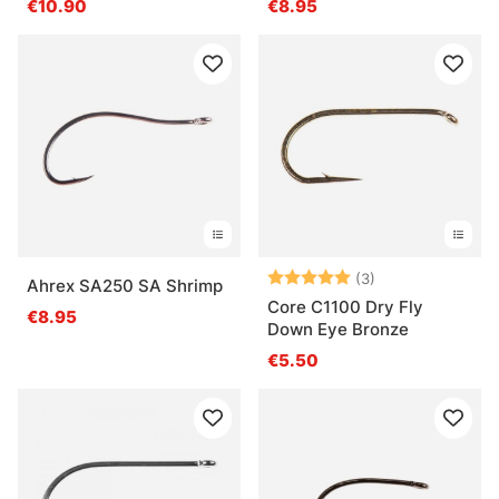
€10.90
€8.95
Beoordeling:
5.0 uit 5 sterre
(3)
Ahrex SA250 SA Shrimp
Core C1100 Dry Fly
€8.95
Down Eye Bronze
€5.50