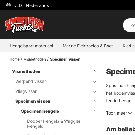
 NLD 
| Nederlands
Hengelsport materiaal
Marine Elektronica & Boot
Kledi
Home
Vismethoden
Specimen vissen
Specime
Vismethoden
Werpend vissen
Specimen heng
Vliegvissen
het bodemvisse
feederhengel m
Specimen vissen
dobbervissen w
Specimen hengels
Toon meer
karperhengels 
Dobber Hengels & Waggler
Hengels
Am belieb