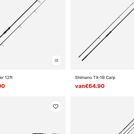
r 12ft
Shimano TX-1B Carp
90
van€64.90