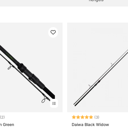
:
4.5 uit 5 sterren
Beoordeling:
5.0 uit 5 sterre
(2)
(3)
n Green
Daiwa Black Widow