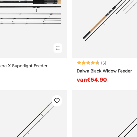
Beoordeling:
4.8 uit 5 sterre
(6)
era X Superlight Feeder
Daiwa Black Widow Feeder
van€54.90