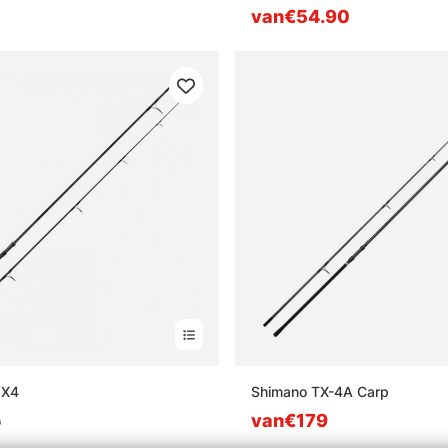
van€54.90
 X4
Shimano TX-4A Carp
van€179
9