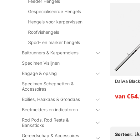
Feeder Hengels
Gespecialiseerde Hengels
Hengels voor karpervissen
Roofvishengels
Spod- en marker hengels
Baitrunners & Karpermolens
Specimen Vislijnen
Bagage & opslag
ink Wrap
Korda Kaizen Green
Daiwa Blac
Specimen Schepnetten &
Accessoires
van €129
van €54
Boilies, Haakaas & Grondaas
Beetmelders en indicatoren
Rod Pods, Rod Rests &
Banksticks
Sorteer:
Gereedschap & Accessoires