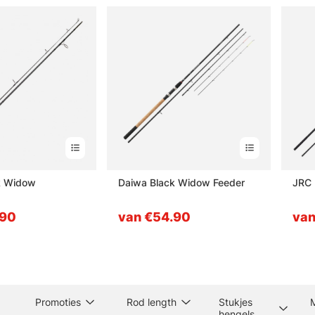
k Widow
Daiwa Black Widow Feeder
JRC 
.90
van €54.90
van
Promoties
Rod length
Stukjes
hengels