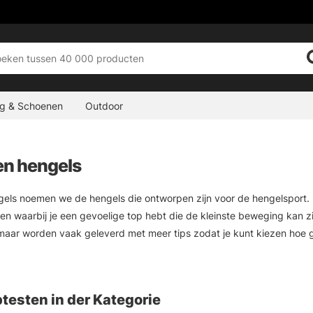
ng & Schoenen
Outdoor
n hengels
els noemen we de hengels die ontworpen zijn voor de hengelsport. 
n waarbij je een gevoelige top hebt die de kleinste beweging kan z
aar worden vaak geleverd met meer tips zodat je kunt kiezen hoe gevo
ordt hij ook geleverd met een advent tip die wat stijver is en goe
en hengels die ontworpen zijn voor het roofvissen.
testen in der Kategorie