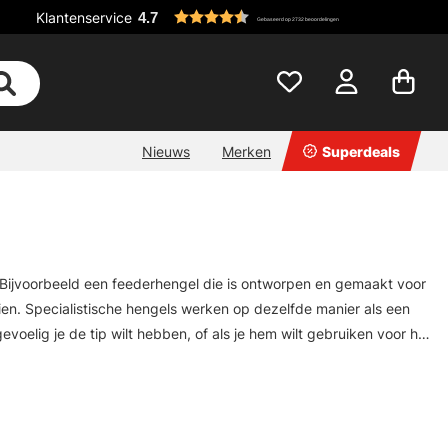
Klantenservice
4.7
Gebaseerd op 2732 beoordelingen
Nieuws
Merken
Superdeals
Bijvoorbeeld een feederhengel die is ontworpen en gemaakt voor
ien. Specialistische hengels werken op dezelfde manier als een
elig je de tip wilt hebben, of als je hem wilt gebruiken voor het
d werkt voor het dobbervissen. We hebben ook een ruim assortiment