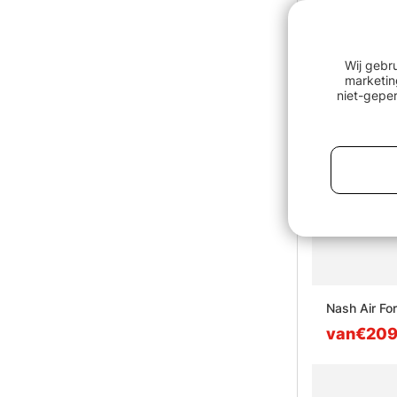
Wij gebr
marketin
niet-geper
Nash Air Fo
van€20