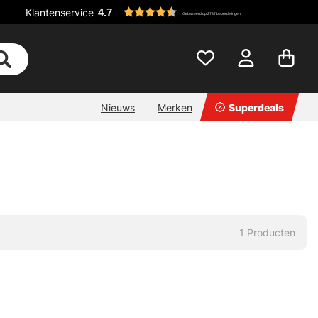
Klantenservice
4.7
Gebaseerd op 2737 beoordelingen
Nieuws
Merken
Superdeals
1
Producten