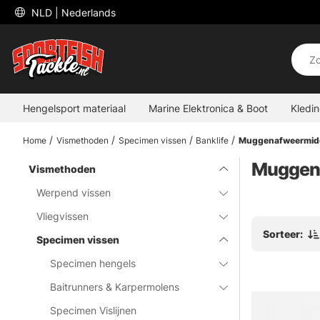
 NLD 
| Nederlands
Hengelsport materiaal
Marine Elektronica & Boot
Kledi
Home
Vismethoden
Specimen vissen
Banklife
Muggenafweermidd
Muggen
Vismethoden
Werpend vissen
Vliegvissen
Sorteer:
Specimen vissen
Specimen hengels
Baitrunners & Karpermolens
Specimen Vislijnen