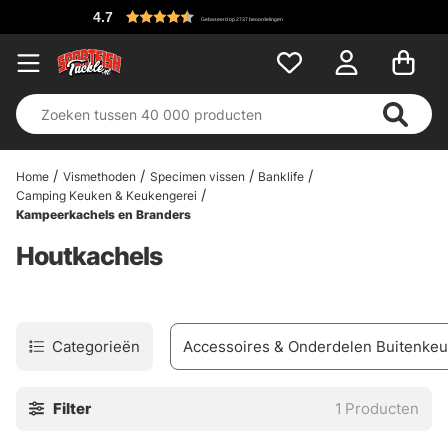
4.7
Gebaseerd op 2737 beoordelingen
Home
Vismethoden
Specimen vissen
Banklife
Camping Keuken & Keukengerei
Kampeerkachels en Branders
Houtkachels
Categorieën
Accessoires & Onderdelen Buitenke
Filter
1
Producten