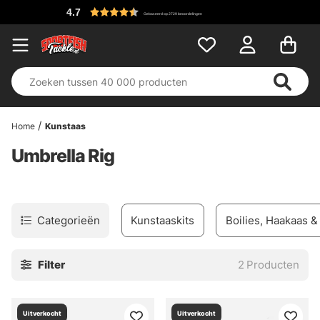
4.7
Gebaseerd op 2729 beoordelingen
Home
Kunstaas
Umbrella Rig
Categorieën
Kunstaaskits
Boilies, Haakaas 
Filter
2
Producten
Uitverkocht
Uitverkocht