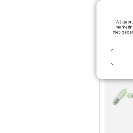
Wij gebr
marketin
niet-geper
Kinetic 4 B
€10.90
Uitverkocht