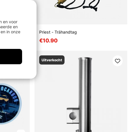
n en voor
seerde en
en in onze
Priest - Trähandtag
€10.90
Uitverkocht