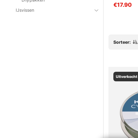
6/0 FC 1mm
van €22.90
€17.90
IJsvissen
Sorteer:
Uitverkocht