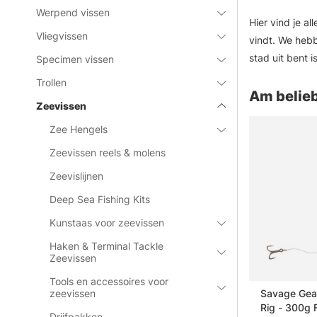
Werpend vissen
Hier vind je a
Vliegvissen
vindt. We hebb
stad uit bent 
Specimen vissen
Trollen
Am belieb
Zeevissen
Zee Hengels
Zeevissen reels & molens
Zeevislijnen
Deep Sea Fishing Kits
Kunstaas voor zeevissen
Haken & Terminal Tackle
Zeevissen
Tools en accessoires voor
 RCD-2
Storm Biscay Giant Jigging
Savage Gear
zeevissen
Shad 9 23cm 385g - LHER
Rig - 300g 
Drijfpakken