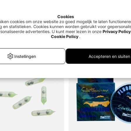
Cookies
uiken cookies om onze website zo goed mogelijk te laten functionere
g en statistieken. Cookies kunnen worden gebruikt voor gepersonali
sonaliseerde advertenties. U kunt meer lezen in onze
Privacy Policy
raid 300m Dusty Green
Kinetic Priest 10''
Cookie Policy
.
€15.90
Instellingen
Accepteren en sluiten
Uitverkocht