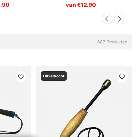
.90
van €12.90
687
Producten
Uitverkocht