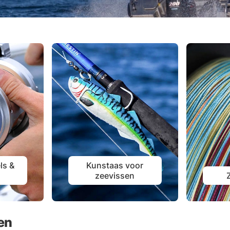
ls &
Kunstaas voor
zeevissen
en