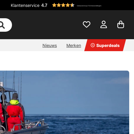
Klantenservice
4.7
Gebaseerd op 2732 beoordelingen
Nieuws
Merken
Superdeals