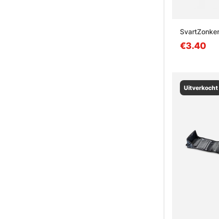
SvartZonke
€3.40
Uitverkocht