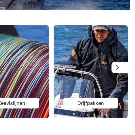
Zeevislijnen
Drijfpakken