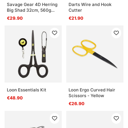
Savage Gear 4D Herring
Darts Wire and Hook
Big Shad 32cm, 560g
Cutter
1+1pcs - Green Mackerel
€29.90
€21.90
Loon Essentials Kit
Loon Ergo Curved Hair
Scissors - Yellow
€48.90
€26.90