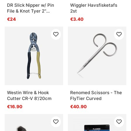
DR Slick Nipper w/ Pin
Wiggler Havsfisketafs
File & Knot Tyer 2''
2st
Stainless Steel
€24
€3.40
Westin Wire & Hook
Renomed Scissors - The
Cutter CR-V 8'/20cm
FlyTier Curved
€16.90
€40.90