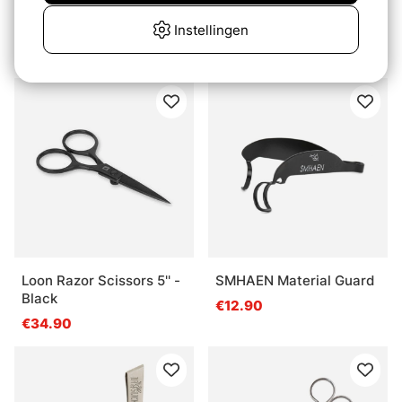
Kinetic Sabiki Fullhouse
Renomed Scissors -
Fishskin
Instellingen
Small Straight
€2.20
€26.90
Loon Razor Scissors 5'' -
SMHAEN Material Guard
Black
€12.90
€34.90