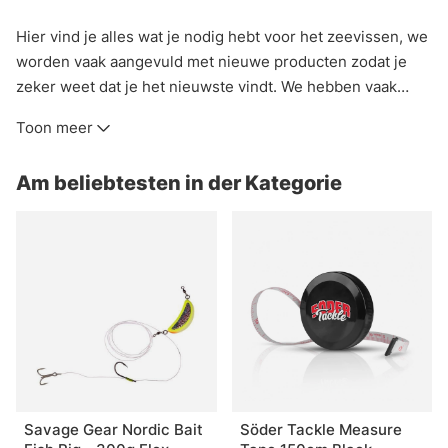
Hier vind je alles wat je nodig hebt voor het zeevissen, we
worden vaak aangevuld met nieuwe producten zodat je
zeker weet dat je het nieuwste vindt. We hebben vaak
geweldige aanbiedingen in de winkel dus kom binnen en
Toon meer
pak wat voordat je op avontuur gaat zodat je niets mist, of
als je de stad uit bent is het misschien een plan om de
Am beliebtesten in der Kategorie
uitverkoop sectie te bekijken voordat je avontuur begint.
Savage Gear Nordic Bait
Söder Tackle Measure