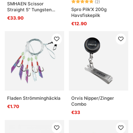
Beoordeling:
5.0 uit 5 sterre
(2)
SMHAEN Scissor
Spro Pilk'X 200g
Straight 5'' Tungsten
Havsfiskepilk
Carbide Heavy Green
€33.90
€12.90
Fladen Strömminghäckla
Orvis Nipper/Zinger
Combo
€1.70
€33