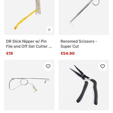
DR Slick Nipper w/ Pin
Renomed Scissors -
File and Off Set Cutter 2''
Super Cut
Stainless Steel
€19
€54.90