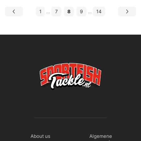
1
...
7
8
9
...
14
About us
Algemene