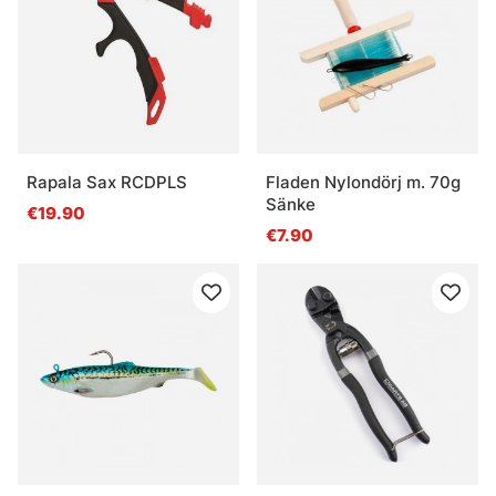
Rapala Sax RCDPLS
Fladen Nylondörj m. 70g
Sänke
€19.90
€7.90