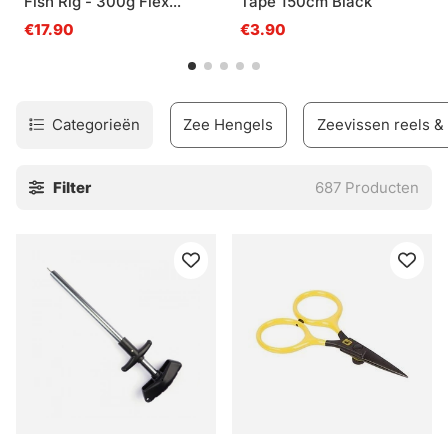
Fish Rig - 300g Flex
Tape 150cm Black
Hooks 3/0 + 6/0 FC 1mm
€17.90
€3.90
Categorieën
Zee Hengels
Zeevissen reels &
Filter
687
Producten