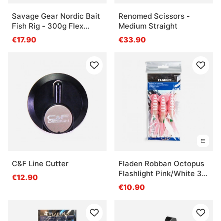
Savage Gear Nordic Bait
Renomed Scissors -
Fish Rig - 300g Flex
Medium Straight
Hooks 3/0 + 6/0 FC 1mm
€17.90
€33.90
C&F Line Cutter
Fladen Robban Octopus
Flashlight Pink/White 3
€12.90
Hooks 10cm
€10.90