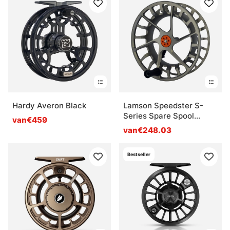
Hardy Averon Black
Lamson Speedster S-
Series Spare Spool
van€459
Ember
van€248.03
Bestseller