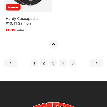
Superdeal
Hardy Cascapedia
#10/11 Salmon
€689
€729
1
2
3
4
6