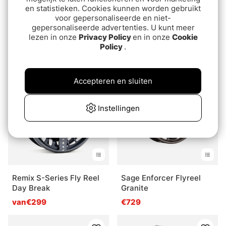
en statistieken. Cookies kunnen worden gebruikt
voor gepersonaliseerde en niet-
gepersonaliseerde advertenties. U kunt meer
Vision XLV Spare Spool
FlyLab Exo Fly Reel
lezen in onze
Privacy Policy
en in onze
Cookie
Policy
.
€129.90
€119.90
Accepteren en sluiten
Instellingen
Remix S-Series Fly Reel
Sage Enforcer Flyreel
Day Break
Granite
van€299
€729