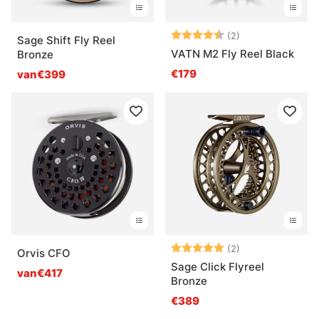
Beoordeling:
4.5 uit 5 sterre
(2)
Sage Shift Fly Reel
VATN M2 Fly Reel Black
Bronze
€179
van€399
Beoordeling:
5.0 uit 5 sterre
(2)
Orvis CFO
Sage Click Flyreel
van€417
Bronze
€389