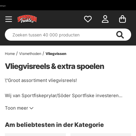
Home
Vismethoden
Vliegvissen
Vliegvisreels & extra spoelen
\"Groot assortiment vliegvisreels!
Wij van Sportfiskeprylar/Söder Sportfiske investeren
volop in onze nieuwe vliegvisdivisie. Wij streven ernaar
Toon meer
om altijd een breed assortiment en voorraad reels te
hebben van toonaangevende merken als Hardy, Sage,
Am beliebtesten in der Kategorie
Waterworks Lamson, Guideline, Loop, Orvis, Vision en nog
veel meer. Als er een speciale reel is die je zoekt en die