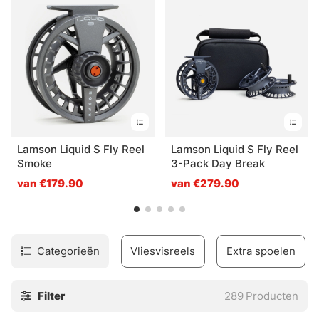
we niet op voorraad hebben of zelfs niet in ons
assortiment, neem dan contact op met onze
klantenservice of kom naar de winkel en we brengen hem
graag naar je toe!\"
Lamson Liquid S Fly Reel
Lamson Liquid S Fly Reel
Smoke
3-Pack Day Break
van €179.90
van €279.90
Categorieën
Vliesvisreels
Extra spoelen
Filter
289
Producten