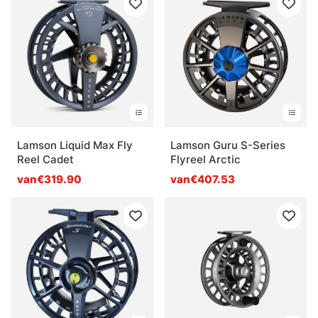
Lamson Liquid Max Fly
Lamson Guru S-Series
Reel Cadet
Flyreel Arctic
van€319.90
van€407.53