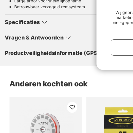
Large arbor voor snelle lijnopname
Betrouwbaar verzegeld remsysteem
Wij gebr
marketin
Specificaties
niet-geper
Vragen & Antwoorden
Productveiligheidsinformatie (GPSR)
Anderen kochten ook