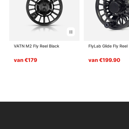
VATN M2 Fly Reel Black
FlyLab Glide Fly Reel
van €179
van €199.90