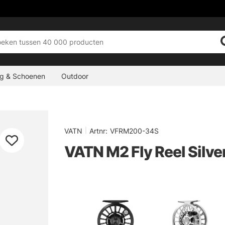
ng & Schoenen
Outdoor
VATN
|
Artnr:
VFRM200-34S
VATN M2 Fly Reel Silve