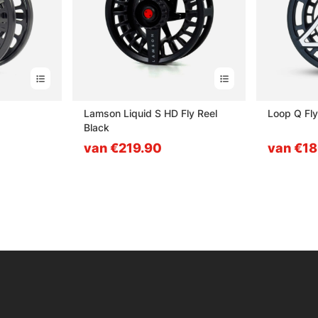
Lamson Liquid S HD Fly Reel
Loop Q Fly
Black
van €219.90
van €1