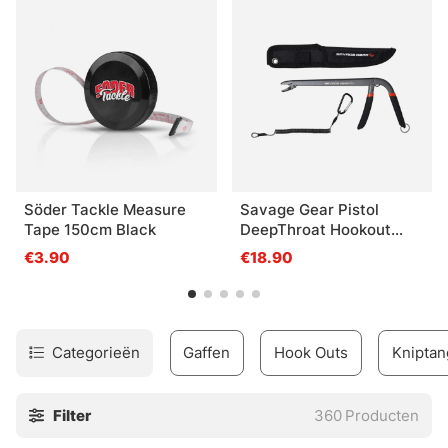
Söder Tackle Measure
Savage Gear Pistol
Tape 150cm Black
DeepThroat Hookout
22.5cm
€3.90
€18.90
Categorieën
Gaffen
Hook Outs
Knipta
Filter
360
Producten