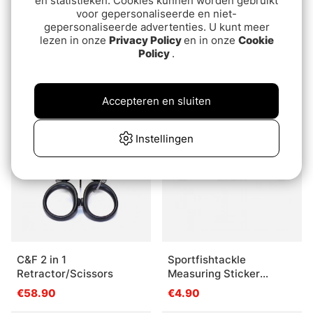
en statistieken. Cookies kunnen worden gebruikt
voor gepersonaliseerde en niet-
gepersonaliseerde advertenties. U kunt meer
Beoordeling:
4.2 uit 5 sterre
(6)
IFISH Rod Holder Multi
lezen in onze
Privacy Policy
en in onze
Cookie
Söder Hookout Double
Policy
.
€15.90
Tooth
€9.70
Accepteren en sluiten
Instellingen
C&F 2 in 1
Sportfishtackle
Retractor/Scissors
Measuring Sticker
Transparent - 136x5cm
€58.90
€4.90