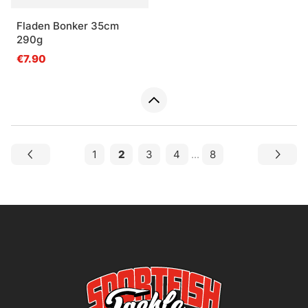
Fladen Bonker 35cm
290g
€7.90
1
2
3
4
...
8