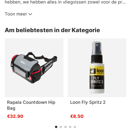
hebben, we hebben alles in vliegvissen zowel voor de pro
als de beginner. Hier vindt u een zorgvuldig geselecteerd
Toon meer
assortiment vliegbindmaterialen, vliegvishengels,
vliegvisreels, vliegen, vliegviskits, vliegenlijnen, waders
Am beliebtesten in der Kategorie
en alles wat een vliegvisser verder nog nodig heeft. Wij
werken alleen met vliegvisproducten van de bekende
merken. In onze webshop vindt u vliegvisbenodigdheden
en accessoires van fabrikanten als Vision, Simms,
Patagonia, A.Jensen, Sage, RIO Loop, Guideline, Pool12 en
anderen.
Rapala Countdown Hip
Loon Fly Spritz 2
Bag
€32.90
€8.50