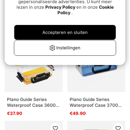
gepersonaliseerde advertenties. U kunt meer
lezen in onze
Privacy Policy
en in onze
Cookie
Policy
.
Savage Gear Specialist
Wapsi Natural Fur,
Sling Bag 1 Box 10 Bags
Discontinued Colors
20x31x15cm 8L
€54.90
€3.80
Accepteren en sluiten
Instellingen
Plano Guide Series
Plano Guide Series
Waterproof Case 3600
Waterproof Case 3700
Yellow
Blue
€37.90
€49.90