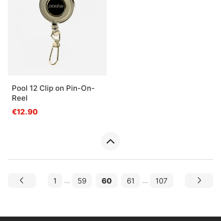
Pool 12 Clip on Pin-On-
Reel
€12.90
1
...
59
60
61
...
107