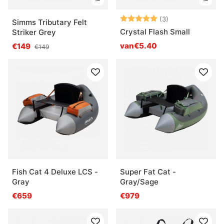
Beoordeling:
5.0 uit 5 sterre
(3)
Simms Tributary Felt
Crystal Flash Small
Striker Grey
van€5.40
€149
€149
Fish Cat 4 Deluxe LCS -
Super Fat Cat -
Gray
Gray/Sage
€659
€979