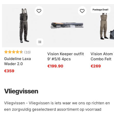
Package Deal!
Beoordeling:
4.6 uit 5 sterren
(33)
Vision Keeper outfit
Vision Atom
Guideline Laxa
9' #5/6 4pcs
Combo Felt
Wader 2.0
€199.90
€269
€359
Vliegvissen
Vliegvissen - Vliegvissen is iets waar we ons op richten en
een zorgvuldig geselecteerd assortiment op voorraad