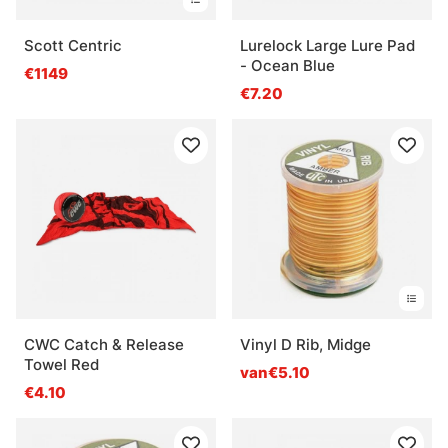
Scott Centric
Lurelock Large Lure Pad
- Ocean Blue
€1149
€7.20
CWC Catch & Release
Vinyl D Rib, Midge
Towel Red
van€5.10
€4.10