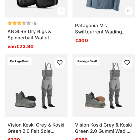
Beoordeling:
3.8 uit 5 sterren
(5)
Patagonia M's
ANGLRS Dry Rigs &
Swiftcurrent Wading
Spinnerbait Wallet
Jacket UTB
€400
van€23.90
Package Deal!
Package Deal!
Vision Koski Grey & Koski
Vision Koski Grey & Koski
Green 2.0 Felt Sole
Green 2.0 Gummi Wading
Wading Kit
Set
€339
€359