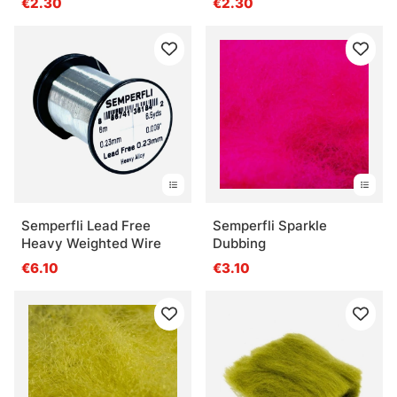
€2.30
€2.30
Semperfli Lead Free
Semperfli Sparkle
Heavy Weighted Wire
Dubbing
€6.10
€3.10