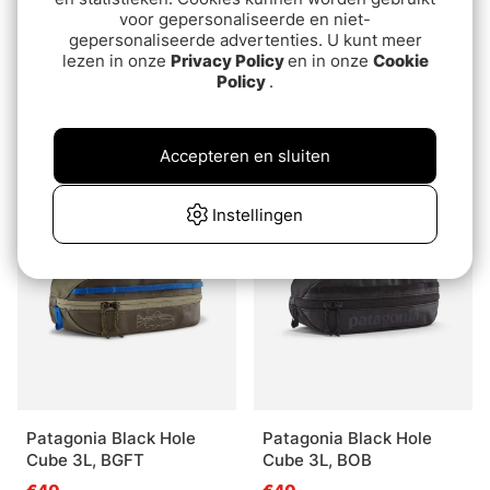
voor gepersonaliseerde en niet-
gepersonaliseerde advertenties. U kunt meer
lezen in onze
Privacy Policy
en in onze
Cookie
Policy
.
Patagonia Black Hole
Patagonia Black Hole
Cube 3L, SMRE
Cube 6L, BOB
Accepteren en sluiten
€40
€50
Instellingen
Patagonia Black Hole
Patagonia Black Hole
Cube 3L, BGFT
Cube 3L, BOB