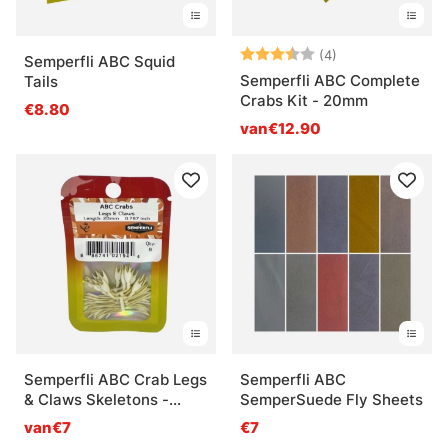
Beoordeling:
3.5 uit 5 sterre
(4)
Semperfli ABC Squid
Semperfli ABC Complete
Tails
Crabs Kit - 20mm
€8.80
van€12.90
Semperfli ABC Crab Legs
Semperfli ABC
& Claws Skeletons -
SemperSuede Fly Sheets
20mm
van€7
€7