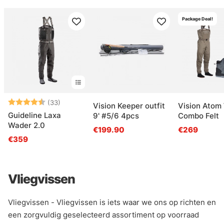
Package Deal!
Beoordeling:
4.6 uit 5 sterren
(33)
Vision Keeper outfit
Vision Atom
Guideline Laxa
9' #5/6 4pcs
Combo Felt
Wader 2.0
€199.90
€269
€359
Vliegvissen
Vliegvissen - Vliegvissen is iets waar we ons op richten en
een zorgvuldig geselecteerd assortiment op voorraad