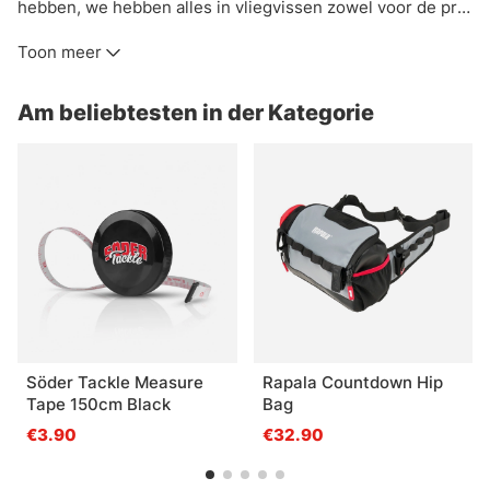
hebben, we hebben alles in vliegvissen zowel voor de pro
als de beginner. Hier vindt u een zorgvuldig geselecteerd
Toon meer
assortiment vliegbindmaterialen, vliegvishengels,
vliegvisreels, vliegen, vliegviskits, vliegenlijnen, waders
Am beliebtesten in der Kategorie
en alles wat een vliegvisser verder nog nodig heeft. Wij
werken alleen met vliegvisproducten van de bekende
merken. In onze webshop vindt u vliegvisbenodigdheden
en accessoires van fabrikanten als Vision, Simms,
Patagonia, A.Jensen, Sage, RIO Loop, Guideline, Pool12 en
anderen.
Söder Tackle Measure
Rapala Countdown Hip
Tape 150cm Black
Bag
€3.90
€32.90