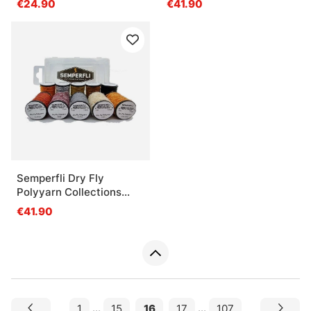
€24.90
€41.90
Semperfli Dry Fly
Polyyarn Collections
General Dry Fly
€41.90
Collection
1
...
15
16
17
...
107