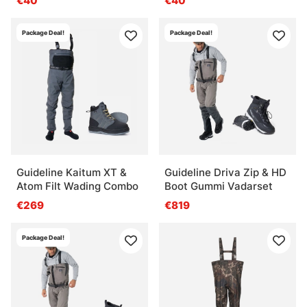
€40
€40
Package Deal!
Package Deal!
Guideline Kaitum XT &
Guideline Driva Zip & HD
Atom Filt Wading Combo
Boot Gummi Vadarset
€269
€819
Package Deal!