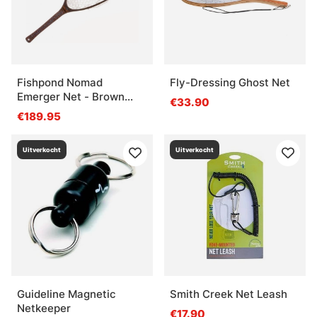
Fishpond Nomad
Fly-Dressing Ghost Net
Emerger Net - Brown
€33.90
Trout
€189.95
Uitverkocht
Uitverkocht
Guideline Magnetic
Smith Creek Net Leash
Netkeeper
€17.90