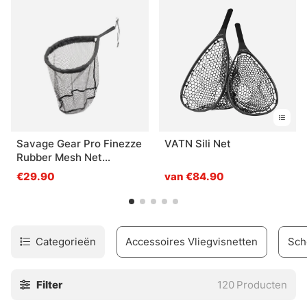
Savage Gear Pro Finezze
VATN Sili Net
Rubber Mesh Net
40x50x50cm Floating
€29.90
van €84.90
Categorieën
Accessoires Vliegvisnetten
Sch
Filter
120
Producten