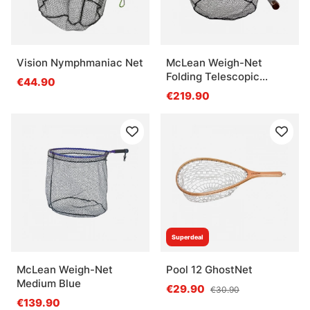
Vision Nymphmaniac Net
McLean Weigh-Net
Folding Telescopic
€44.90
(Model R120)
€219.90
Superdeal
McLean Weigh-Net
Pool 12 GhostNet
Medium Blue
€29.90
€30.90
€139.90