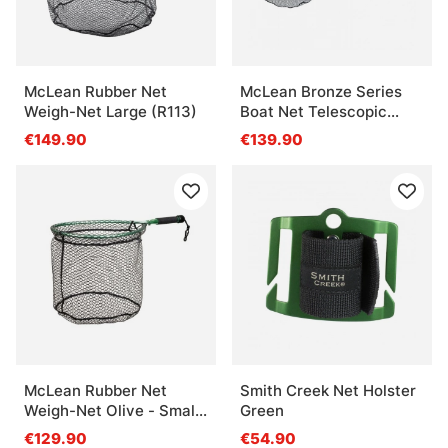
McLean Rubber Net
McLean Bronze Series
Weigh-Net Large (R113)
Boat Net Telescopic
(Model R400)
€149.90
€139.90
McLean Rubber Net
Smith Creek Net Holster
Weigh-Net Olive - Small
Green
(R112)
€129.90
€54.90