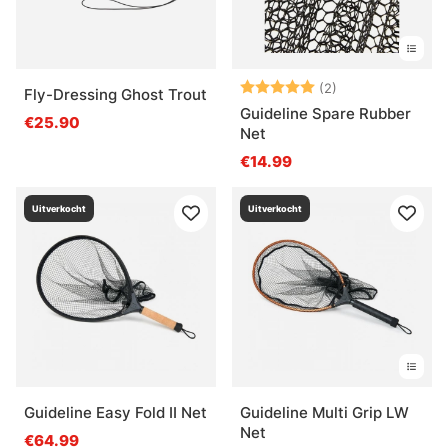
Beoordeling:
5.0 uit 5 sterre
(2)
Fly-Dressing Ghost Trout
Guideline Spare Rubber
€25.90
Net
€14.99
Uitverkocht
Uitverkocht
Guideline Easy Fold II Net
Guideline Multi Grip LW
Net
€64.99