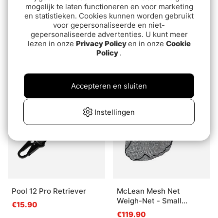
mogelijk te laten functioneren en voor marketing
en statistieken. Cookies kunnen worden gebruikt
voor gepersonaliseerde en niet-
gepersonaliseerde advertenties. U kunt meer
lezen in onze
Privacy Policy
en in onze
Cookie
McLean Weigh-Net L
C&F Net Releaser (NR)
Policy
.
(Model R110)
€33.90
€134.90
Accepteren en sluiten
Instellingen
Pool 12 Pro Retriever
McLean Mesh Net
Weigh-Net - Small
€15.90
(M112)
€119.90