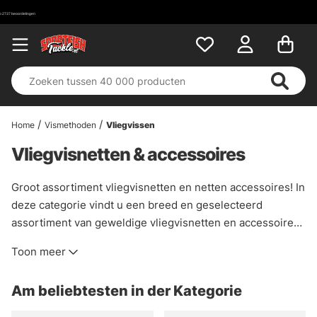
Home
Vismethoden
Vliegvissen
Vliegvisnetten & accessoires
Groot assortiment vliegvisnetten en netten accessoires! In
deze categorie vindt u een breed en geselecteerd
assortiment van geweldige vliegvisnetten en accessoires.
U vindt hier merken zoals Brodin, Fly dressing, Guideline,
Toon meer
McLean, Scierra en anderen. Hier vindt u vliegvishaken in
alle prijsklassen en gewichten, zelfs sommige met
Am beliebtesten in der Kategorie
ingebouwde weegschaal in het handvat!