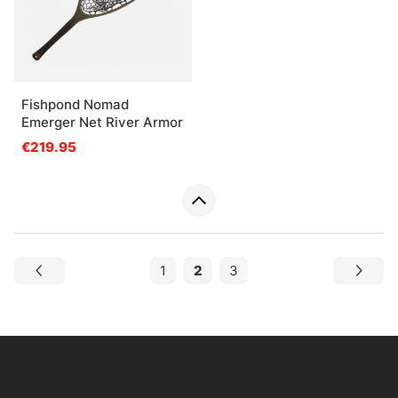
Fishpond Nomad
Emerger Net River Armor
€219.95
1
2
3