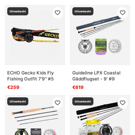
Uitverkocht
Uitverkocht
ECHO Gecko Kids Fly
Guideline LPX Coastal
Fishing Outfit 7'9'' #5
Gäddflugset - 9' #9
€259
€619
Uitverkocht
Uitverkocht