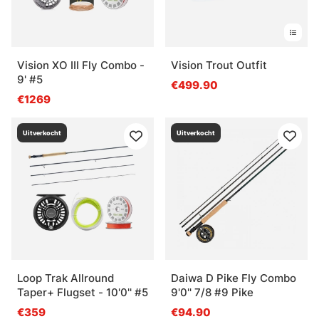
Vision XO III Fly Combo -
Vision Trout Outfit
9' #5
€499.90
€1269
Uitverkocht
Uitverkocht
Loop Trak Allround
Daiwa D Pike Fly Combo
Taper+ Flugset - 10'0'' #5
9'0'' 7/8 #9 Pike
€359
€94.90