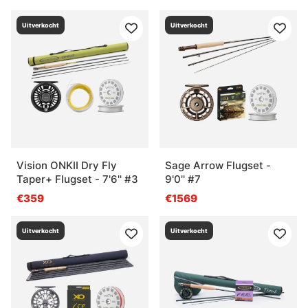
Uitverkocht
Uitverkocht
Vision ONKII Dry Fly
Sage Arrow Flugset -
Taper+ Flugset - 7'6'' #3
9'0'' #7
€359
€1569
Uitverkocht
Uitverkocht