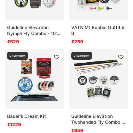
Guideline Elevation
VATN M1 Boobie Outfit #
Nymph Fly Combo - 10'2''
6
#4
€529
€259
Uitverkocht
Uitverkocht
Bauer's Dream Kit
Guideline Elevation
Twohanded Fly Combo -
€1229
12' #7/8
€659