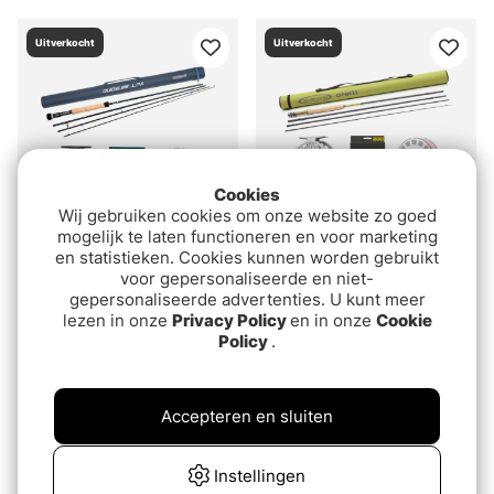
Uitverkocht
Uitverkocht
Cookies
Wij gebruiken cookies om onze website zo goed
mogelijk te laten functioneren en voor marketing
en statistieken. Cookies kunnen worden gebruikt
Guideline LPX Coastal /
Vision Onkii / XO 85 S3
voor gepersonaliseerde en niet-
Monic Skyline Fly Combo
Streamer Fly Combo - 9'
gepersonaliseerde advertenties. U kunt meer
- 9' #9
#6
€769
€549
lezen in onze
Privacy Policy
en in onze
Cookie
Policy
.
Uitverkocht
Uitverkocht
Accepteren en sluiten
Instellingen