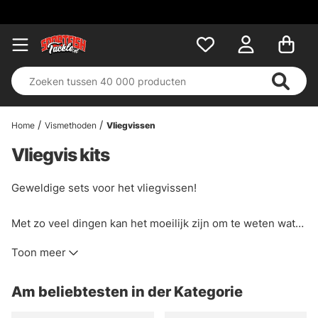
Home
Vismethoden
Vliegvissen
Vliegvis kits
Geweldige sets voor het vliegvissen!
Met zo veel dingen kan het moeilijk zijn om te weten wat
je moet hebben of welke producten bij elkaar passen,
Toon meer
daarom proberen we veel combinaties van vliegvissets
samen te stellen die je kunnen helpen bij het kiezen of je
Am beliebtesten in der Kategorie
keuzes makkelijker maken. Natuurlijk is het altijd een goed
idee om contact op te nemen met onze klantenservice of