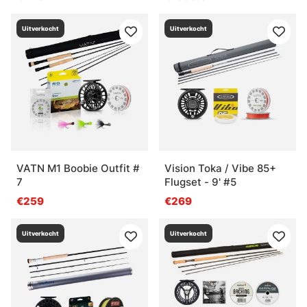
Uitverkocht
Uitverkocht
VATN M1 Boobie Outfit #
Vision Toka / Vibe 85+
7
Flugset - 9' #5
€259
€269
Uitverkocht
Uitverkocht