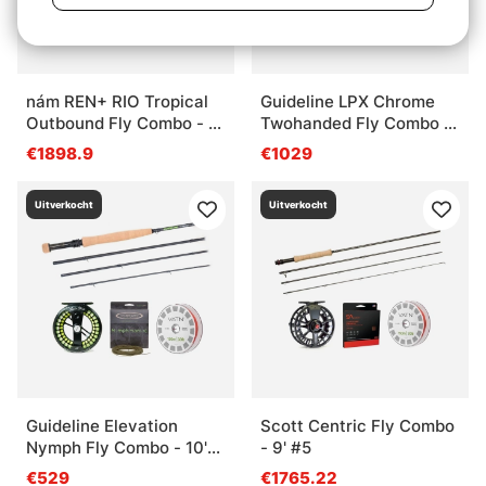
nám REN+ RIO Tropical
Guideline LPX Chrome
Outbound Fly Combo - 9'
Twohanded Fly Combo -
#11
12'6'' #7/8
€1898.9
€1029
Uitverkocht
Uitverkocht
Guideline Elevation
Scott Centric Fly Combo
Nymph Fly Combo - 10'2''
- 9' #5
#2
€529
€1765.22