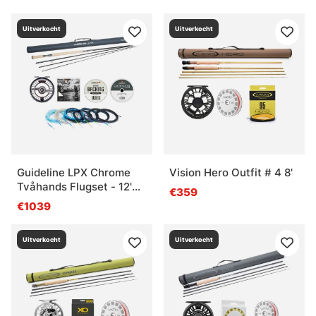
Uitverkocht
Uitverkocht
Guideline LPX Chrome
Vision Hero Outfit # 4 8'
Tvåhands Flugset - 12'9''
€359
#8/9
€1039
Uitverkocht
Uitverkocht