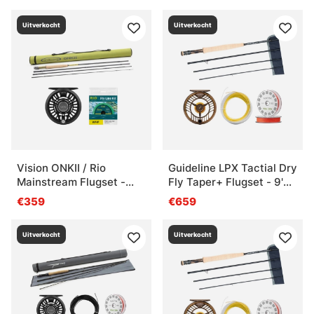
Uitverkocht
Uitverkocht
Vision ONKII / Rio
Guideline LPX Tactial Dry
Mainstream Flugset -
Fly Taper+ Flugset - 9'
9'0'' #5
#6
€359
€659
Uitverkocht
Uitverkocht