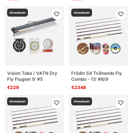
Uitverkocht
Uitverkocht
Vision Toka / VATN Dry
Frödin S4 Tvåhands Fly
Fly Flugset 9' #5
Combo - 13' #8/9
€229
€2346
Uitverkocht
Uitverkocht