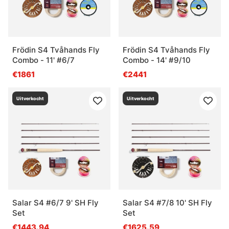
Frödin S4 Tvåhands Fly
Frödin S4 Tvåhands Fly
Combo - 11' #6/7
Combo - 14' #9/10
€1861
€2441
Uitverkocht
Uitverkocht
Salar S4 #6/7 9' SH Fly
Salar S4 #7/8 10' SH Fly
Set
Set
€1443.94
€1625.59