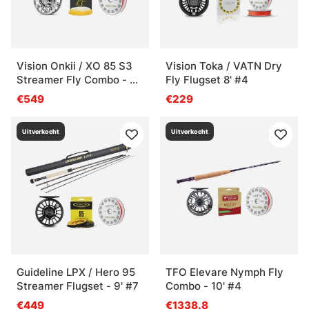
Vision Onkii / XO 85 S3
Vision Toka / VATN Dry
Streamer Fly Combo - 9'
Fly Flugset 8' #4
#5
€549
€229
Uitverkocht
Uitverkocht
Guideline LPX / Hero 95
TFO Elevare Nymph Fly
Streamer Flugset - 9' #7
Combo - 10' #4
€449
€1338.8