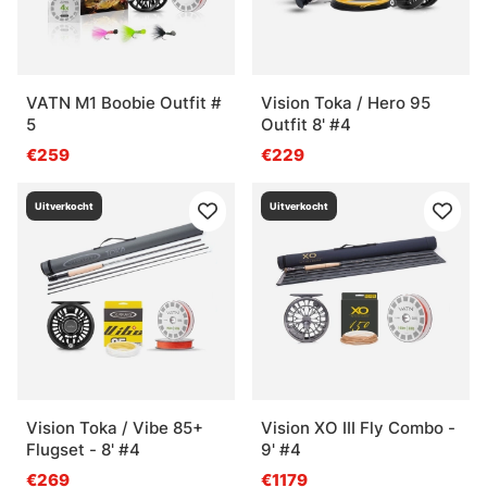
VATN M1 Boobie Outfit #
Vision Toka / Hero 95
5
Outfit 8' #4
€259
€229
Uitverkocht
Uitverkocht
Vision Toka / Vibe 85+
Vision XO III Fly Combo -
Flugset - 8' #4
9' #4
€269
€1179