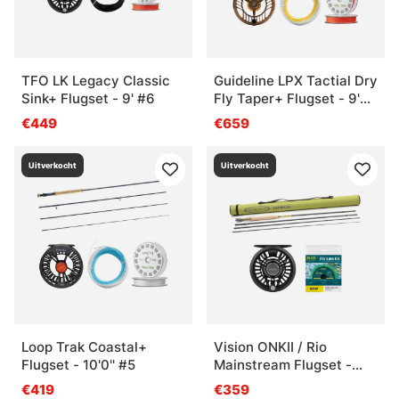
TFO LK Legacy Classic
Guideline LPX Tactial Dry
Sink+ Flugset - 9' #6
Fly Taper+ Flugset - 9'
#5
€449
€659
Uitverkocht
Uitverkocht
Loop Trak Coastal+
Vision ONKII / Rio
Flugset - 10'0'' #5
Mainstream Flugset -
7'6'' #3
€419
€359