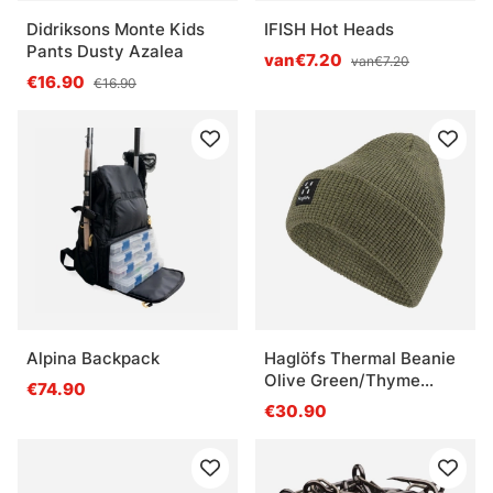
Didriksons Monte Kids
IFISH Hot Heads
Pants Dusty Azalea
van€7.20
van€7.20
€16.90
€16.90
Alpina Backpack
Haglöfs Thermal Beanie
Olive Green/Thyme
€74.90
Green
€30.90