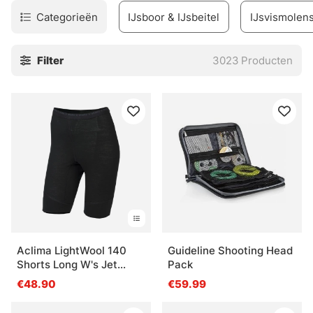
Categorieën
IJsboor & IJsbeitel
IJsvismolen
Filter
3023
Producten
Aclima LightWool 140
Guideline Shooting Head
Shorts Long W's Jet
Pack
Black
€48.90
€59.99