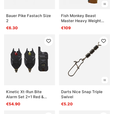
Bauer Pike Fastach Size
Fish Monkey Beast
2
Master Heavy Weight
Wiring Glove Charles
€6.30
€109
Perry Edition
Kinetic Xt-Run Bite
Darts Nice Snap Triple
Alarm Set 2+1 Red &
Swivel
Yellow
€54.90
€5.20