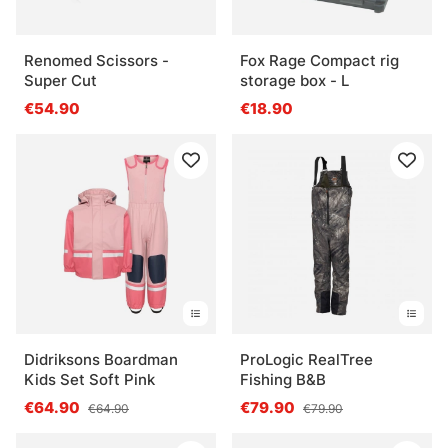
Renomed Scissors -
Fox Rage Compact rig
Super Cut
storage box - L
€54.90
€18.90
Didriksons Boardman
ProLogic RealTree
Kids Set Soft Pink
Fishing B&B
€64.90
€79.90
€64.90
€79.90