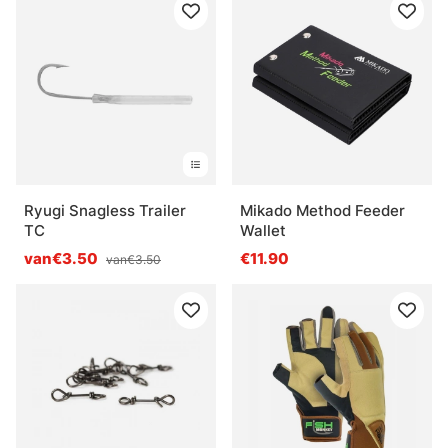
Ryugi Snagless Trailer
Mikado Method Feeder
TC
Wallet
van€3.50
€11.90
van€3.50