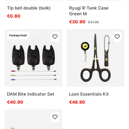
Tip bell double (bulk)
Ryugi R-Tank Case
Green M
€0.80
€30.90
€31.90
Package Deal!
DAM Bite Indicator Set
Loon Essentials Kit
€40.90
€48.90