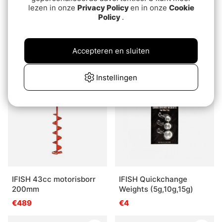
lezen in onze
Privacy Policy
en in onze
Cookie
Policy
.
Savage Gear BN Hotspot
Baltic Legend Red
Ring Rigged Y-treble (8-
€179
pak)
Accepteren en sluiten
€8.80
Instellingen
IFISH 43cc motorisborr
IFISH Quickchange
200mm
Weights (5g,10g,15g)
€489
€4