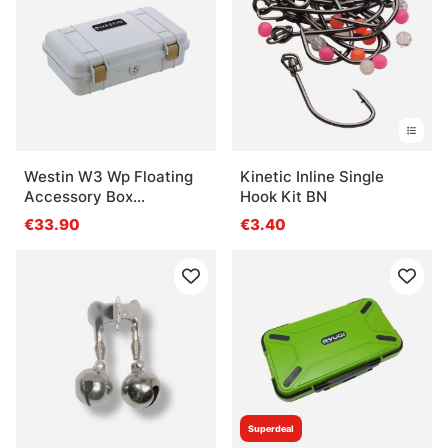
Westin W3 Wp Floating
Kinetic Inline Single
Accessory Box
Hook Kit BN
23X11,5X5,8cm S1 Grey
€33.90
€3.40
Superdeal