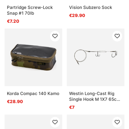
Partridge Screw-Lock
Vision Subzero Sock
Snap #1 70lb
€29.90
€7.20
Korda Compac 140 Kamo
Westin Long-Cast Rig
Single Hook M 1X7 65cm
€28.90
14Kg/30Lbs #4+#1/8
€7