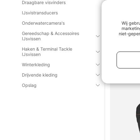
Draagbare visvinders
litring And
Söder Lucky Socks Salt and
Anglrs Meri
Pepper 41-46 1-pack
Black 41-4
IJsvistransducers
€7
€15.90
Onderwatercamera's
Wij gebr
marketin
Gereedschap & Accessoires
niet-geper
IJsvissen
Haken & Terminal Tackle
IJsvissen
Sorteer:
Winterkleding
Drijvende kleding
Opslag