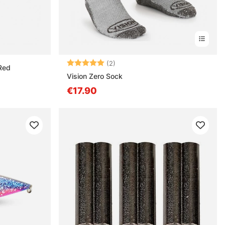
Beoordeling:
5.0 uit 5 sterren
(2)
Red
Vision Zero Sock
€17.90