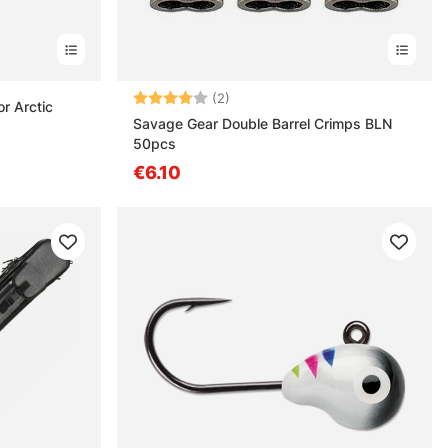
Beoordeling:
4.0 uit 5 sterren
(2)
or Arctic
Savage Gear Double Barrel Crimps BLN
50pcs
€6.10