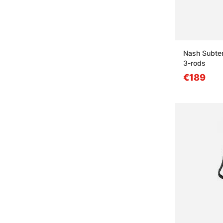
Nash Subter
3-rods
€189