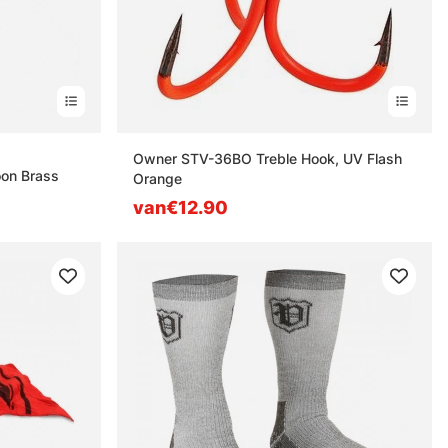
n
Owner STV-36BO Treble Hook, UV Flash
oon Brass
Orange
van€12.90