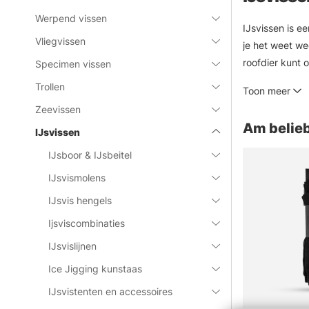
Werpend vissen
IJsvissen is e
Vliegvissen
je het weet we
roofdier kunt o
Specimen vissen
Trollen
Toon meer
We hebben een 
Zeevissen
tonijn of een 
Am belieb
IJsvissen
IJsboor & IJsbeitel
IJsvismolens
IJsvis hengels
Ijsviscombinaties
IJsvislijnen
Ice Jigging kunstaas
IJsvistenten en accessoires