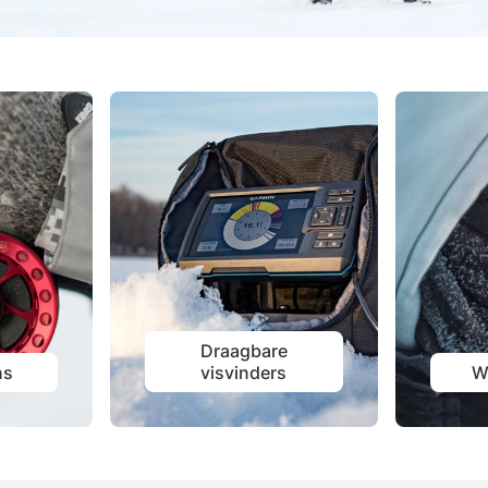
Draagbare
ns
visvinders
W