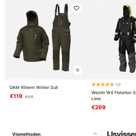
Beoordeling:
4.7 uit 
(3)
DAM Xtherm Winter Suit
Westin W4 Flotation Su
€119
€119
Lime
€269
IJsvisse
Vismethoden