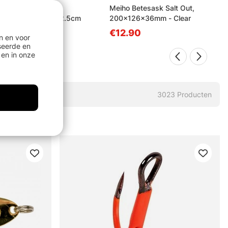
ge Gear Pistol
Meiho Betesask Salt Out,
Throat Hookout 22.5cm
200x126x36mm - Clear
.90
€12.90
n en voor
seerde en
en in onze
3023
Producten