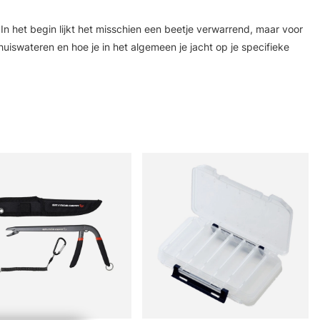
n het begin lijkt het misschien een beetje verwarrend, maar voor
thuiswateren en hoe je in het algemeen je jacht op je specifieke
n je favorieten te vinden, of het nu gaat om geïsoleerde pop-up