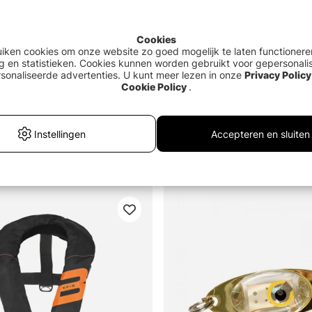
no Wool Socks
Söder Tackle Measure Tape
Sava
6 2-pack
150cm Black
Deep
Cookies
€3.90
€18
uiken cookies om onze website zo goed mogelijk te laten functionere
g en statistieken. Cookies kunnen worden gebruikt voor gepersonali
sonaliseerde advertenties. U kunt meer lezen in onze
Privacy Policy
Cookie Policy
.
Promoties
Merk
Prijs
Instellingen
Accepteren en sluiten