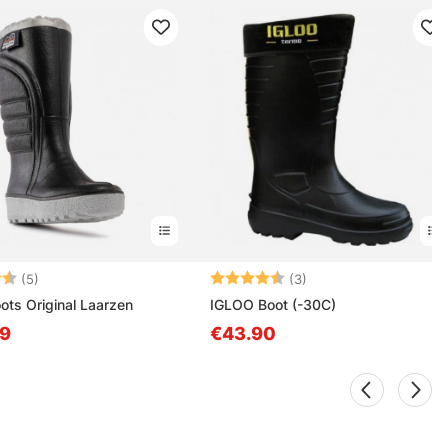
ing:
4.2 uit 5 sterren
Beoordeling:
4.3 uit 5 sterren
(5)
(3)
ts Original Laarzen
IGLOO Boot (-30C)
9
€43.90