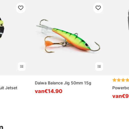
5 sterren
Beoordel
Daiwa Balance Jig 50mm 15g
it Jetset
Powerboo
van€14.90
van€9
n