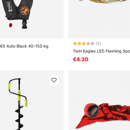
Beoordeling:
3.5 uit 5 sterre
(2)
 165 Auto Black 40-150 kg
Twin Eagles LED Flashing Sp
€4.30