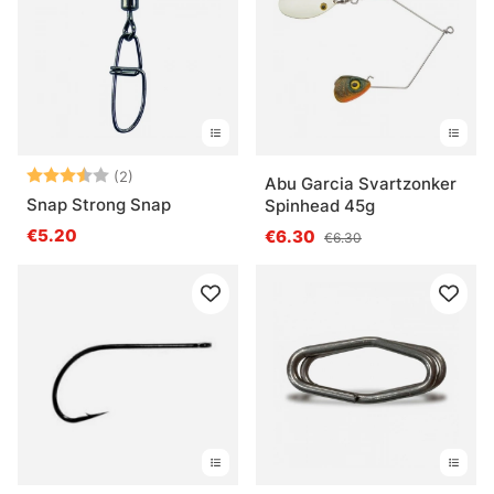
Beoordeling:
3.5 uit 5 sterren
(2)
Abu Garcia Svartzonker
Snap Strong Snap
Spinhead 45g
€5.20
€6.30
€6.30