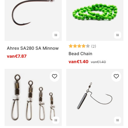
Beoordeling:
4.0 uit 5 sterre
(2)
Ahrex SA280 SA Minnow
Bead Chain
van€7.87
van€1.40
van€1.40