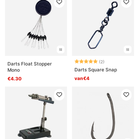
Beoordeling:
5.0 uit 5 sterre
(2)
Darts Float Stopper
Darts Square Snap
Mono
van€4
€4.30