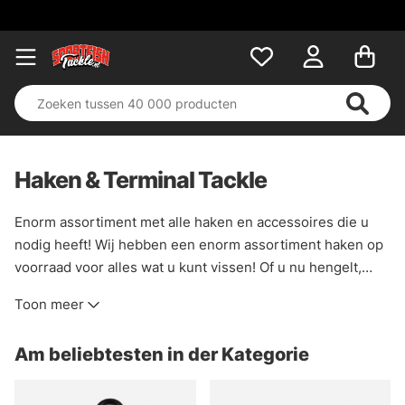
Haken & Terminal Tackle
Enorm assortiment met alle haken en accessoires die u
nodig heeft! Wij hebben een enorm assortiment haken op
voorraad voor alles wat u kunt vissen! Of u nu hengelt,
spint, vliegbindt, een enkele haak of een dreg heeft, u
Toon meer
vindt het in deze categorie!
Am beliebtesten in der Kategorie
U vindt hier ook accessoires in de vorm van visgewichten,
wirelås, stingers, tackle en zo'n beetje alles wat u maar
nodig heeft. Een complete categorie voor een complete