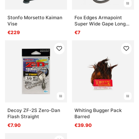
Stonfo Morsetto Kaiman
Fox Edges Armapoint
Vise
Super Wide Gape Long
Shank (10-pak)
€229
€7
Decoy ZF-2S Zero-Dan
Whiting Bugger Pack
Flash Straight
Barred
€7.90
€39.90