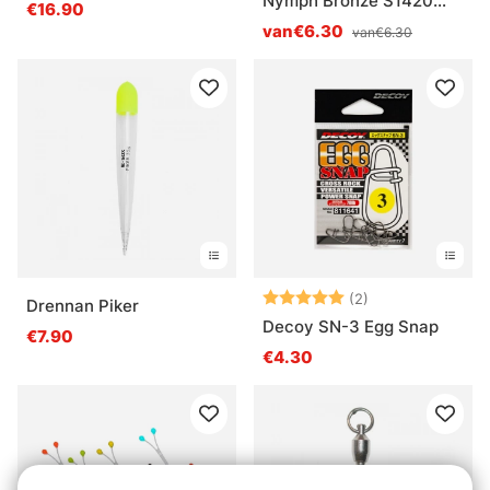
Nymph Bronze S1420
€16.90
25-pack
van€6.30
van€6.30
Beoordeling:
5.0 uit 5 sterre
(2)
Drennan Piker
Decoy SN-3 Egg Snap
€7.90
€4.30