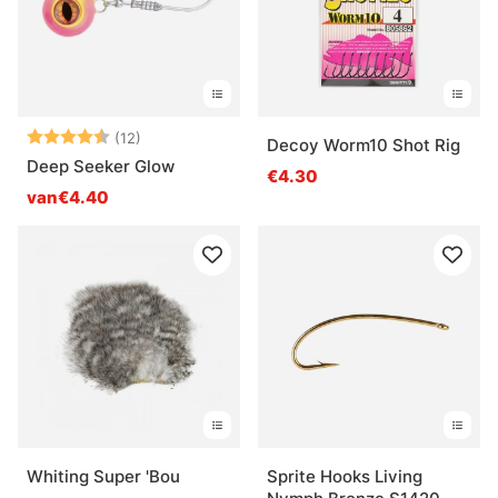
Beoordeling:
4.3 uit 5 sterren
(12)
Decoy Worm10 Shot Rig
Deep Seeker Glow
€4.30
van€4.40
Whiting Super 'Bou
Sprite Hooks Living