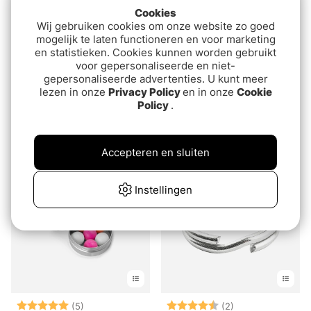
Cookies
Wij gebruiken cookies om onze website zo goed
mogelijk te laten functioneren en voor marketing
en statistieken. Cookies kunnen worden gebruikt
voor gepersonaliseerde en niet-
gepersonaliseerde advertenties. U kunt meer
Beoordeling:
4.5 uit 5 sterren
Beoordeling:
4.5 uit 5 sterre
(2)
(2)
lezen in onze
Privacy Policy
en in onze
Cookie
Easy Shrimp Eyes
Darts Snap Strong Snap
Policy
.
Ball Bearing
van€6.80
€6.10
Accepteren en sluiten
Instellingen
Beoordeling:
5.0 uit 5 sterren
Beoordeling:
4.5 uit 5 sterre
(5)
(2)