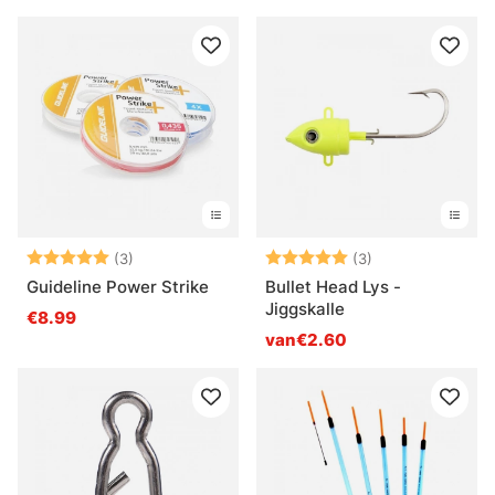
Beoordeling:
5.0 uit 5 sterren
Beoordeling:
5.0 uit 5 sterre
(3)
(3)
Guideline Power Strike
Bullet Head Lys -
Jiggskalle
€8.99
van€2.60