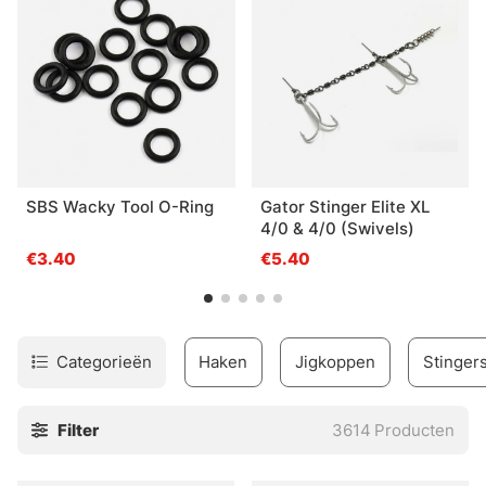
viservaring!
SBS Wacky Tool O-Ring
Gator Stinger Elite XL
4/0 & 4/0 (Swivels)
€3.40
€5.40
Categorieën
Haken
Jigkoppen
Stinger
Filter
3614
Producten