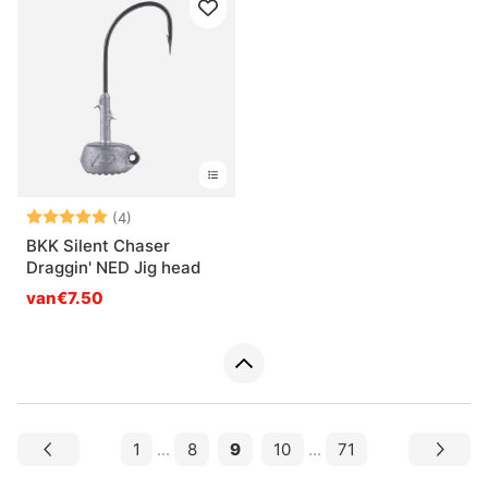
Beoordeling:
5.0 uit 5 sterren
(4)
BKK Silent Chaser
Draggin' NED Jig head
van€7.50
1
...
8
9
10
...
71