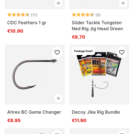
Beoordeling:
4.6 uit 5 sterren
Beoordeling:
4.8 uit 5 sterre
(11)
(6)
CDC Feathers 1 gr
Söder Tackle Tungsten
Ned Rig Jig Head Green
€10.90
€8.70
Package Deal!
Ahrex BC Game Changer
Decoy Jika Rig Bundle
€8.95
€11.90