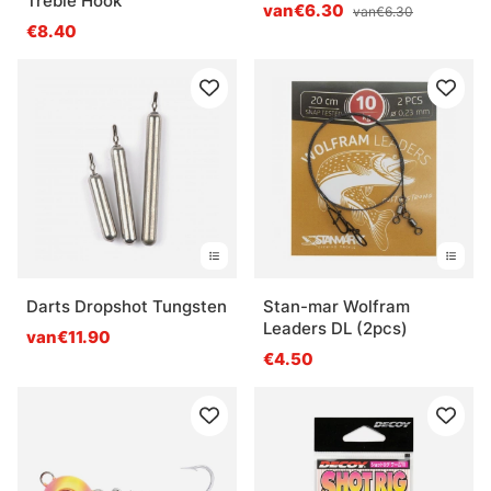
Treble Hook
25-pack
van€6.30
van€6.30
€8.40
Darts Dropshot Tungsten
Stan-mar Wolfram
Leaders DL (2pcs)
van€11.90
€4.50