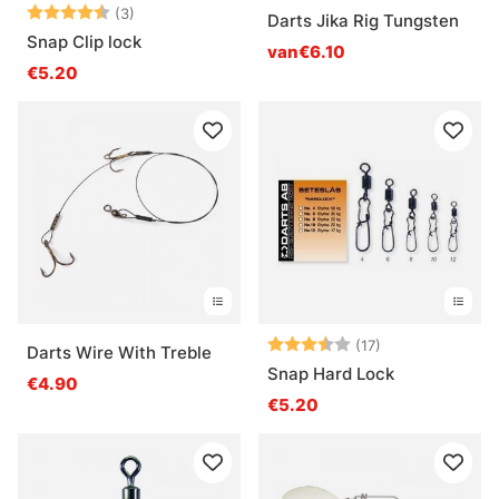
Beoordeling:
4.7 uit 5 sterren
(3)
Darts Jika Rig Tungsten
Snap Clip lock
van€6.10
€5.20
Beoordeling:
3.9 uit 5 sterr
(17)
Darts Wire With Treble
Snap Hard Lock
€4.90
€5.20