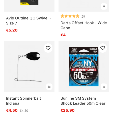
Beoordeling:
5.0 uit 5 sterre
(5)
Avid Outline QC Swivel -
Darts Offset Hook - Wide
Size 7
Gape
€5.20
€4
Instant Spinnerbait
Sunline SM System
Indiana
Shock Leader 50m Clear
€4.50
€25.90
€4.50