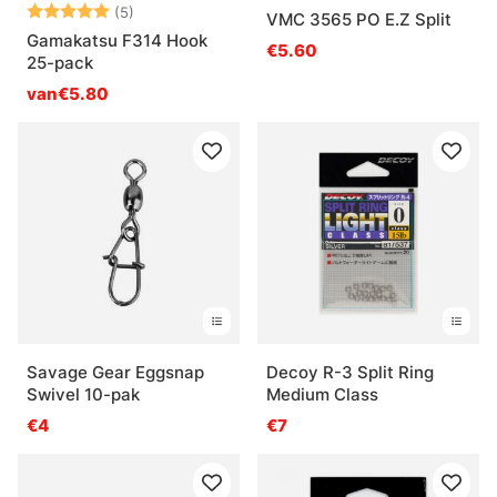
Beoordeling:
5.0 uit 5 sterren
(5)
VMC 3565 PO E.Z Split
Gamakatsu F314 Hook
€5.60
25-pack
van€5.80
Savage Gear Eggsnap
Decoy R-3 Split Ring
Swivel 10-pak
Medium Class
€4
€7