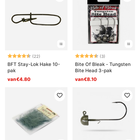
Beoordeling:
4.9 uit 5 sterren
Beoordeling:
4.7 uit 5 sterre
(22)
(3)
BFT Stay-Lok Hake 10-
Bite Of Bleak - Tungsten
pak
Bite Head 3-pak
van€4.80
van€8.10