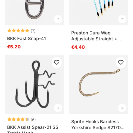
Beoordeling:
5.0 uit 5 sterren
(7)
Preston Dura Wag
BKK Fast Snap-41
Adjustable Straight +
Inserts
€5.20
€4.40
Beoordeling:
4.7 uit 5 sterren
(6)
Sprite Hooks Barbless
BKK Assist Spear-21 SS
Yorkshire Sedge S2170